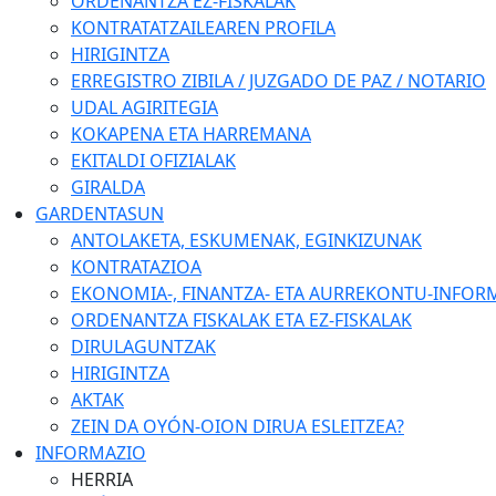
ORDENANTZA EZ-FISKALAK
KONTRATATZAILEAREN PROFILA
HIRIGINTZA
ERREGISTRO ZIBILA / JUZGADO DE PAZ / NOTARIO
UDAL AGIRITEGIA
KOKAPENA ETA HARREMANA
EKITALDI OFIZIALAK
GIRALDA
GARDENTASUN
ANTOLAKETA, ESKUMENAK, EGINKIZUNAK
KONTRATAZIOA
EKONOMIA-, FINANTZA- ETA AURREKONTU-INFOR
ORDENANTZA FISKALAK ETA EZ-FISKALAK
DIRULAGUNTZAK
HIRIGINTZA
AKTAK
ZEIN DA OYÓN-OION DIRUA ESLEITZEA?
INFORMAZIO
HERRIA