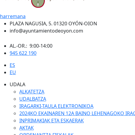
harremana
PLAZA NAGUSIA, 5. 01320 OYÓN-OION
info@ayuntamientodeoyon.com
AL.-OR.: 9:00-14:00
945 622 190
ES
EU
UDALA
ALKATETZA
UDALBATZA
IRAGARKI-TAULA ELEKTRONIKOA
2024KO EKAINAREN 12A BAINO LEHENAGOKO IRA
INPRIMAKIAK ETA ESKAERAK
AKTAK