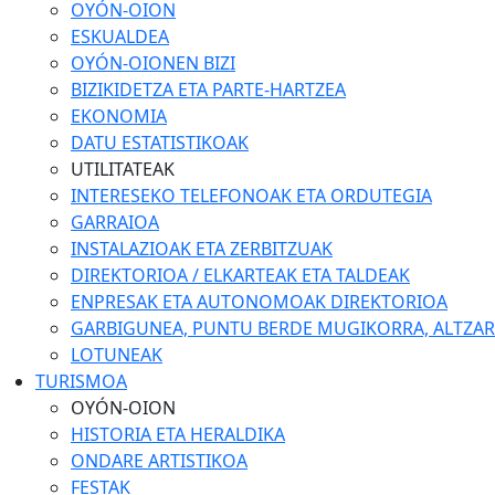
OYÓN-OION
ESKUALDEA
OYÓN-OIONEN BIZI
BIZIKIDETZA ETA PARTE-HARTZEA
EKONOMIA
DATU ESTATISTIKOAK
UTILITATEAK
INTERESEKO TELEFONOAK ETA ORDUTEGIA
GARRAIOA
INSTALAZIOAK ETA ZERBITZUAK
DIREKTORIOA / ELKARTEAK ETA TALDEAK
ENPRESAK ETA AUTONOMOAK DIREKTORIOA
GARBIGUNEA, PUNTU BERDE MUGIKORRA, ALTZARIA
LOTUNEAK
TURISMOA
OYÓN-OION
HISTORIA ETA HERALDIKA
ONDARE ARTISTIKOA
FESTAK