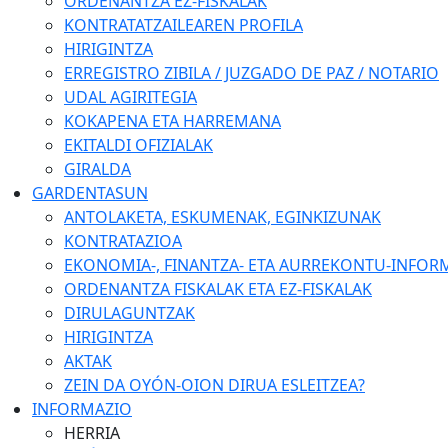
ORDENANTZA EZ-FISKALAK
KONTRATATZAILEAREN PROFILA
HIRIGINTZA
ERREGISTRO ZIBILA / JUZGADO DE PAZ / NOTARIO
UDAL AGIRITEGIA
KOKAPENA ETA HARREMANA
EKITALDI OFIZIALAK
GIRALDA
GARDENTASUN
ANTOLAKETA, ESKUMENAK, EGINKIZUNAK
KONTRATAZIOA
EKONOMIA-, FINANTZA- ETA AURREKONTU-INFOR
ORDENANTZA FISKALAK ETA EZ-FISKALAK
DIRULAGUNTZAK
HIRIGINTZA
AKTAK
ZEIN DA OYÓN-OION DIRUA ESLEITZEA?
INFORMAZIO
HERRIA