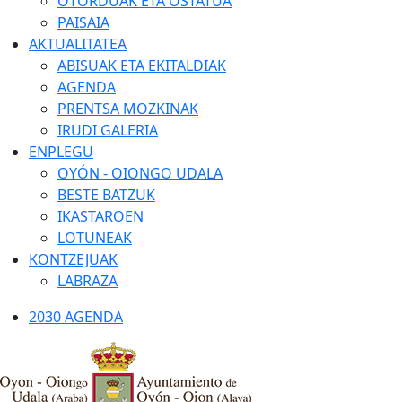
OTORDUAK ETA OSTATUA
PAISAIA
AKTUALITATEA
ABISUAK ETA EKITALDIAK
AGENDA
PRENTSA MOZKINAK
IRUDI GALERIA
ENPLEGU
OYÓN - OIONGO UDALA
BESTE BATZUK
IKASTAROEN
LOTUNEAK
KONTZEJUAK
LABRAZA
2030 AGENDA