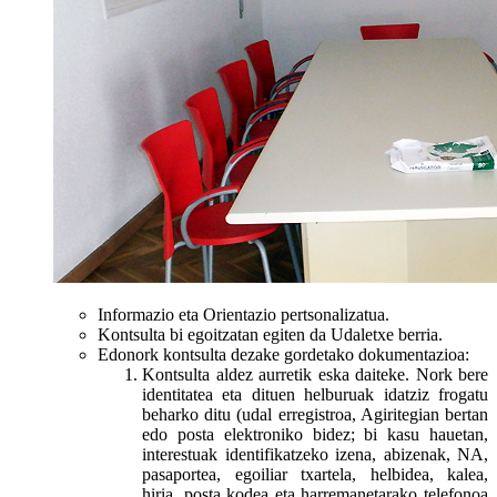
Informazio eta Orientazio pertsonalizatua.
Kontsulta bi egoitzatan egiten da Udaletxe berria.
Edonork kontsulta dezake gordetako dokumentazioa:
Kontsulta aldez aurretik eska daiteke. Nork bere
identitatea eta dituen helburuak idatziz frogatu
beharko ditu (udal erregistroa, Agiritegian bertan
edo posta elektroniko bidez; bi kasu hauetan,
interestuak identifikatzeko izena, abizenak, NA,
pasaportea, egoiliar txartela, helbidea, kalea,
hiria, posta kodea eta harremanetarako telefonoa