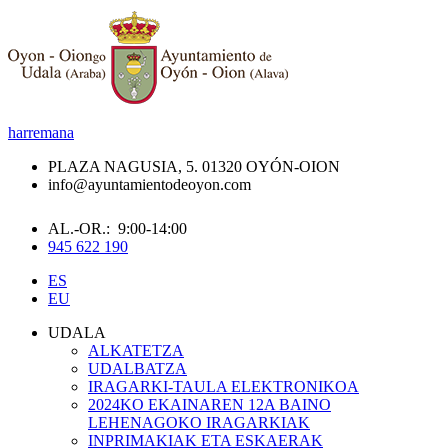
harremana
PLAZA NAGUSIA, 5. 01320 OYÓN-OION
info@ayuntamientodeoyon.com
AL.-OR.: 9:00-14:00
945 622 190
ES
EU
UDALA
ALKATETZA
UDALBATZA
IRAGARKI-TAULA ELEKTRONIKOA
2024KO EKAINAREN 12A BAINO
LEHENAGOKO IRAGARKIAK
INPRIMAKIAK ETA ESKAERAK