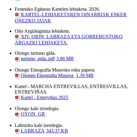
Festetako Egitarau Kartelen lehiaketa. 2026.
KARTEL-LEHIAKETAREN OINARRIAK ESKER
ONEZKO JAIAK
Olio Argizkigintza lehiaketa.
XIV. OION, LABRAZA ETA GORREBUSTOKO
ARGAZKI LEHIAKETA
.
Oiongo turismo gida.
turismo_gida..pdf
3.86 MB
Oiongo Etnografia Museoko esku papera.
Oiongo Etnografia Museoa
1.39 MB
Kartel - MARCHA ENTREVILLAS, ENTRESVILLAS,
ENTREVIÑAS.
Kartel - Entreviñas 2025
Oiongo kale izendegia.
OYON_GR
Labrazko kale izendegia.
LABRAZA
343.37 KB