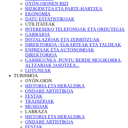
OYÓN-OIONEN BIZI
BIZIKIDETZA ETA PARTE-HARTZEA
EKONOMIA
DATU ESTATISTIKOAK
UTILITATEAK
INTERESEKO TELEFONOAK ETA ORDUTEGIA
GARRAIOA
INSTALAZIOAK ETA ZERBITZUAK
DIREKTORIOA / ELKARTEAK ETA TALDEAK
ENPRESAK ETA AUTONOMOAK
DIREKTORIOA
GARBIGUNEA, PUNTU BERDE MUGIKORRA,
ALTZARIAK JASOTZEA...
LOTUNEAK
TURISMOA
OYÓN-OION
HISTORIA ETA HERALDIKA
ONDARE ARTISTIKOA
FESTAK
TRADIZIOAK
MUSEOAK
LABRAZA
HISTORIA ETA HERALDIKA
ONDARE ARTISTIKOA
FESTAK