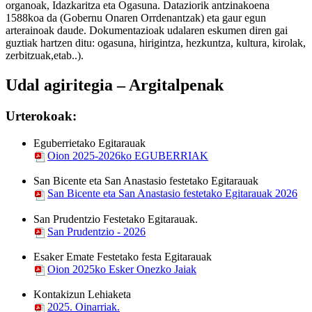
organoak, Idazkaritza eta Ogasuna. Dataziorik antzinakoena
1588koa da (Gobernu Onaren Orrdenantzak) eta gaur egun
arterainoak daude. Dokumentazioak udalaren eskumen diren gai
guztiak hartzen ditu: ogasuna, hirigintza, hezkuntza, kultura, kirolak,
zerbitzuak,etab..).
Udal agiritegia – Argitalpenak
Urterokoak:
Eguberrietako Egitarauak
Oion 2025-2026ko EGUBERRIAK
San Bicente eta San Anastasio festetako Egitarauak
San Bicente eta San Anastasio festetako Egitarauak 2026
San Prudentzio Festetako Egitarauak.
San Prudentzio - 2026
Esaker Emate Festetako festa Egitarauak
Oion 2025ko Esker Onezko Jaiak
Kontakizun Lehiaketa
2025. Oinarriak.