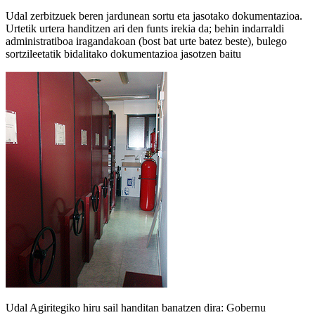
Udal zerbitzuek beren jardunean sortu eta jasotako dokumentazioa.
Urtetik urtera handitzen ari den funts irekia da; behin indarraldi
administratiboa iragandakoan (bost bat urte batez beste), bulego
sortzileetatik bidalitako dokumentazioa jasotzen baitu
Udal Agiritegiko hiru sail handitan banatzen dira: Gobernu