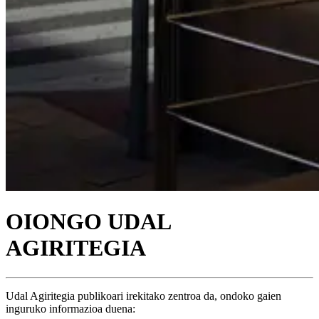
OIONGO UDAL
AGIRITEGIA
Udal Agiritegia publikoari irekitako zentroa da, ondoko gaien
inguruko informazioa duena: