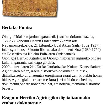
Bertako Funtsa
Oiongo Udalaren jarduna garatzetik jasotako dokumentazioa,
1588tik (Gobernu Onaren Ordenantzak) orain arte.
Nabarmentzekoa da, 21 Liburuko Udal Akten Saila (1862-1937);
interesgarria oso 8 kontu liburuetako dokumentazioa (1680-1759)
eta Baserriko eta Kaleko Poliziaren Ordenantzak
Oion(go) Herriko Agiritegian Oiongo historiaren inguruko ondare
kultural garrantzitsua dago gordeta.
2009ko uztailaren 2ko Eusko Jaurlaritzako Kultura Kontseilariaren
Aginduaren bidez, izaera historikoko dokumentu funtsak
digitalizatzeko diru laguntza erregimena ezarri zen. Proiektu honen
bidez, Agiritegiak herritarren eskura jarri nahi du eta hedatu,
dokumentu ondare honen zati bat, eta horrela, memoria historikoa
babestu.
Ezagutu Herriko Agiritegiko digitalizatutako
zenbait dokumentu: