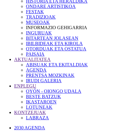
HISTORIA ETA HERALDIKA
ONDARE ARTISTIKOA
FESTAK
TRADIZIOAK
MUSEOAK
INFORMAZIO GEHIGARRIA
INGURUAK
BITARTEAN JOLASEAN
IBILBIDEAK ETA KIROLA
OTORDUAK ETA OSTATUA
PAISAIA
AKTUALITATEA
ABISUAK ETA EKITALDIAK
AGENDA
PRENTSA MOZKINAK
IRUDI GALERIA
ENPLEGU
OYÓN - OIONGO UDALA
BESTE BATZUK
IKASTAROEN
LOTUNEAK
KONTZEJUAK
LABRAZA
2030 AGENDA