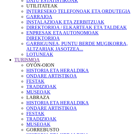
DATU ESTATISTIKOAK
UTILITATEAK
INTERESEKO TELEFONOAK ETA ORDUTEGIA
GARRAIOA
INSTALAZIOAK ETA ZERBITZUAK
DIREKTORIOA / ELKARTEAK ETA TALDEAK
ENPRESAK ETA AUTONOMOAK
DIREKTORIOA
GARBIGUNEA, PUNTU BERDE MUGIKORRA,
ALTZARIAK JASOTZEA...
LOTUNEAK
TURISMOA
OYÓN-OION
HISTORIA ETA HERALDIKA
ONDARE ARTISTIKOA
FESTAK
TRADIZIOAK
MUSEOAK
LABRAZA
HISTORIA ETA HERALDIKA
ONDARE ARTISTIKOA
FESTAK
TRADIZIOAK
MUSEOAK
GORREBUSTO