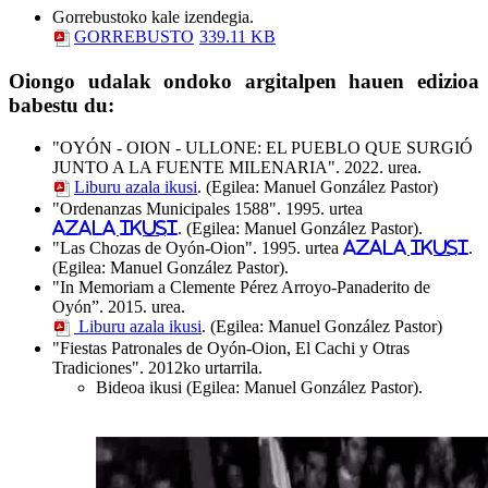
Gorrebustoko kale izendegia.
GORREBUSTO
339.11 KB
Oiongo udalak ondoko argitalpen hauen edizioa
babestu du:
"OYÓN - OION - ULLONE: EL PUEBLO QUE SURGIÓ
JUNTO A LA FUENTE MILENARIA". 2022. urea.
Liburu azala ikusi
. (Egilea: Manuel González Pastor)
"Ordenanzas Municipales 1588". 1995. urtea
Azala ikusi
. (Egilea: Manuel González Pastor).
"Las Chozas de Oyón-Oion". 1995. urtea
Azala ikusi
.
(Egilea: Manuel González Pastor).
"In Memoriam a Clemente Pérez Arroyo-Panaderito de
Oyón”. 2015. urea.
Liburu azala ikusi
. (Egilea: Manuel González Pastor)
"Fiestas Patronales de Oyón-Oion, El Cachi y Otras
Tradiciones". 2012ko urtarrila.
Bideoa ikusi (Egilea: Manuel González Pastor).