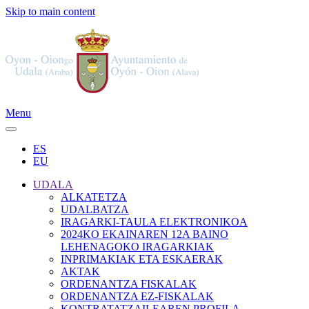
Skip to main content
Menu
ES
EU
UDALA
ALKATETZA
UDALBATZA
IRAGARKI-TAULA ELEKTRONIKOA
2024KO EKAINAREN 12A BAINO
LEHENAGOKO IRAGARKIAK
INPRIMAKIAK ETA ESKAERAK
AKTAK
ORDENANTZA FISKALAK
ORDENANTZA EZ-FISKALAK
KONTRATATZAILEAREN PROFILA