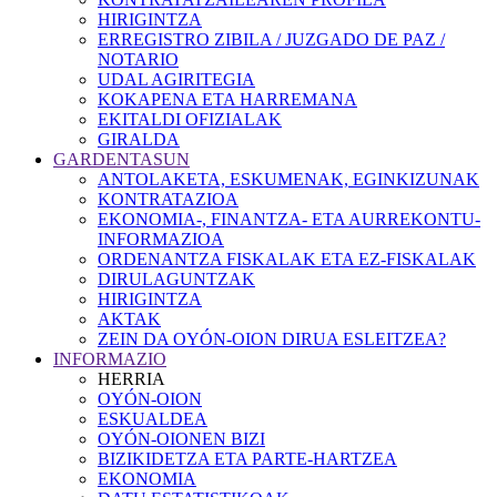
HIRIGINTZA
ERREGISTRO ZIBILA / JUZGADO DE PAZ /
NOTARIO
UDAL AGIRITEGIA
KOKAPENA ETA HARREMANA
EKITALDI OFIZIALAK
GIRALDA
GARDENTASUN
ANTOLAKETA, ESKUMENAK, EGINKIZUNAK
KONTRATAZIOA
EKONOMIA-, FINANTZA- ETA AURREKONTU-
INFORMAZIOA
ORDENANTZA FISKALAK ETA EZ-FISKALAK
DIRULAGUNTZAK
HIRIGINTZA
AKTAK
ZEIN DA OYÓN-OION DIRUA ESLEITZEA?
INFORMAZIO
HERRIA
OYÓN-OION
ESKUALDEA
OYÓN-OIONEN BIZI
BIZIKIDETZA ETA PARTE-HARTZEA
EKONOMIA