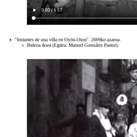
"Instantes de una villa en Oyón-Oion". 2009ko azaroa.
Bideoa ikusi (Egilea: Manuel González Pastor).