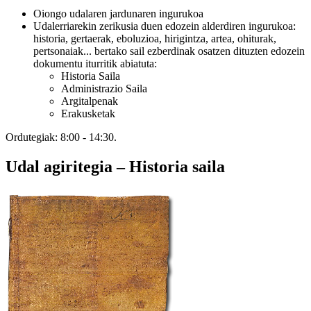
Oiongo udalaren jardunaren ingurukoa
Udalerriarekin zerikusia duen edozein alderdiren ingurukoa:
historia, gertaerak, eboluzioa, hirigintza, artea, ohiturak,
pertsonaiak... bertako sail ezberdinak osatzen dituzten edozein
dokumentu iturritik abiatuta:
Historia Saila
Administrazio Saila
Argitalpenak
Erakusketak
Ordutegiak: 8:00 - 14:30.
Udal agiritegia – Historia saila