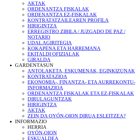
AKTAK
ORDENANTZA FISKALAK
ORDENANTZA EZ-FISKALAK
KONTRATATZAILEAREN PROFILA
HIRIGINTZA
ERREGISTRO ZIBILA / JUZGADO DE PAZ /
NOTARIO
UDAL AGIRITEGIA
KOKAPENA ETA HARREMANA
EKITALDI OFIZIALAK
GIRALDA
GARDENTASUN
ANTOLAKETA, ESKUMENAK, EGINKIZUNAK
KONTRATAZIOA
EKONOMIA-, FINANTZA- ETA AURREKONTU-
INFORMAZIOA
ORDENANTZA FISKALAK ETA EZ-FISKALAK
DIRULAGUNTZAK
HIRIGINTZA
AKTAK
ZEIN DA OYÓN-OION DIRUA ESLEITZEA?
INFORMAZIO
HERRIA
OYÓN-OION
ESKUALDEA