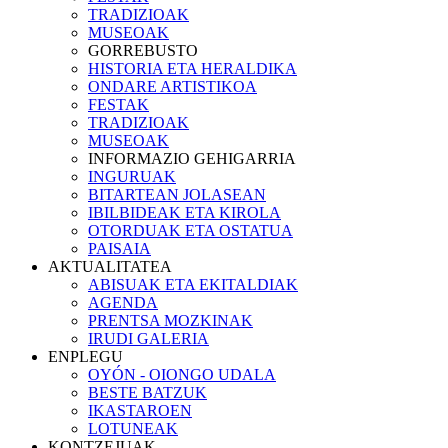
TRADIZIOAK
MUSEOAK
GORREBUSTO
HISTORIA ETA HERALDIKA
ONDARE ARTISTIKOA
FESTAK
TRADIZIOAK
MUSEOAK
INFORMAZIO GEHIGARRIA
INGURUAK
BITARTEAN JOLASEAN
IBILBIDEAK ETA KIROLA
OTORDUAK ETA OSTATUA
PAISAIA
AKTUALITATEA
ABISUAK ETA EKITALDIAK
AGENDA
PRENTSA MOZKINAK
IRUDI GALERIA
ENPLEGU
OYÓN - OIONGO UDALA
BESTE BATZUK
IKASTAROEN
LOTUNEAK
KONTZEJUAK