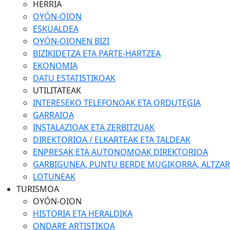
HERRIA
OYÓN-OION
ESKUALDEA
OYÓN-OIONEN BIZI
BIZIKIDETZA ETA PARTE-HARTZEA
EKONOMIA
DATU ESTATISTIKOAK
UTILITATEAK
INTERESEKO TELEFONOAK ETA ORDUTEGIA
GARRAIOA
INSTALAZIOAK ETA ZERBITZUAK
DIREKTORIOA / ELKARTEAK ETA TALDEAK
ENPRESAK ETA AUTONOMOAK DIREKTORIOA
GARBIGUNEA, PUNTU BERDE MUGIKORRA, ALTZARIA
LOTUNEAK
TURISMOA
OYÓN-OION
HISTORIA ETA HERALDIKA
ONDARE ARTISTIKOA