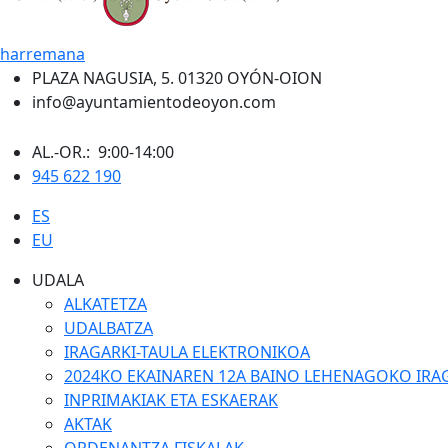
harremana
PLAZA NAGUSIA, 5. 01320 OYÓN-OION
info@ayuntamientodeoyon.com
AL.-OR.: 9:00-14:00
945 622 190
ES
EU
UDALA
ALKATETZA
UDALBATZA
IRAGARKI-TAULA ELEKTRONIKOA
2024KO EKAINAREN 12A BAINO LEHENAGOKO IRA
INPRIMAKIAK ETA ESKAERAK
AKTAK