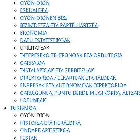
OYÓN-OION
ESKUALDEA
OYÓN-OIONEN BIZI
BIZIKIDETZA ETA PARTE-HARTZEA
EKONOMIA
DATU ESTATISTIKOAK
UTILITATEAK
INTERESEKO TELEFONOAK ETA ORDUTEGIA
GARRAIOA
INSTALAZIOAK ETA ZERBITZUAK
DIREKTORIOA / ELKARTEAK ETA TALDEAK
ENPRESAK ETA AUTONOMOAK DIREKTORIOA
GARBIGUNEA, PUNTU BERDE MUGIKORRA, ALTZARIA
LOTUNEAK
TURISMOA
OYÓN-OION
HISTORIA ETA HERALDIKA
ONDARE ARTISTIKOA
FESTAK