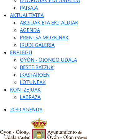
OTORDUAK ETA OSTATUA
PAISAIA
AKTUALITATEA
ABISUAK ETA EKITALDIAK
AGENDA
PRENTSA MOZKINAK
IRUDI GALERIA
ENPLEGU
OYÓN - OIONGO UDALA
BESTE BATZUK
IKASTAROEN
LOTUNEAK
KONTZEJUAK
LABRAZA
2030 AGENDA