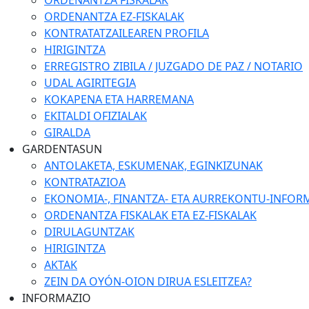
ORDENANTZA FISKALAK
ORDENANTZA EZ-FISKALAK
KONTRATATZAILEAREN PROFILA
HIRIGINTZA
ERREGISTRO ZIBILA / JUZGADO DE PAZ / NOTARIO
UDAL AGIRITEGIA
KOKAPENA ETA HARREMANA
EKITALDI OFIZIALAK
GIRALDA
GARDENTASUN
ANTOLAKETA, ESKUMENAK, EGINKIZUNAK
KONTRATAZIOA
EKONOMIA-, FINANTZA- ETA AURREKONTU-INFOR
ORDENANTZA FISKALAK ETA EZ-FISKALAK
DIRULAGUNTZAK
HIRIGINTZA
AKTAK
ZEIN DA OYÓN-OION DIRUA ESLEITZEA?
INFORMAZIO