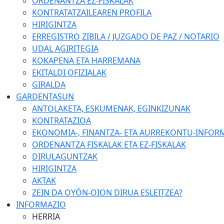
ORDENANTZA EZ-FISKALAK
KONTRATATZAILEAREN PROFILA
HIRIGINTZA
ERREGISTRO ZIBILA / JUZGADO DE PAZ / NOTARIO
UDAL AGIRITEGIA
KOKAPENA ETA HARREMANA
EKITALDI OFIZIALAK
GIRALDA
GARDENTASUN
ANTOLAKETA, ESKUMENAK, EGINKIZUNAK
KONTRATAZIOA
EKONOMIA-, FINANTZA- ETA AURREKONTU-INFOR
ORDENANTZA FISKALAK ETA EZ-FISKALAK
DIRULAGUNTZAK
HIRIGINTZA
AKTAK
ZEIN DA OYÓN-OION DIRUA ESLEITZEA?
INFORMAZIO
HERRIA