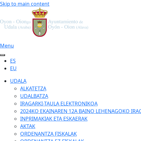
Skip to main content
Menu
ES
EU
UDALA
ALKATETZA
UDALBATZA
IRAGARKI-TAULA ELEKTRONIKOA
2024KO EKAINAREN 12A BAINO LEHENAGOKO IRA
INPRIMAKIAK ETA ESKAERAK
AKTAK
ORDENANTZA FISKALAK