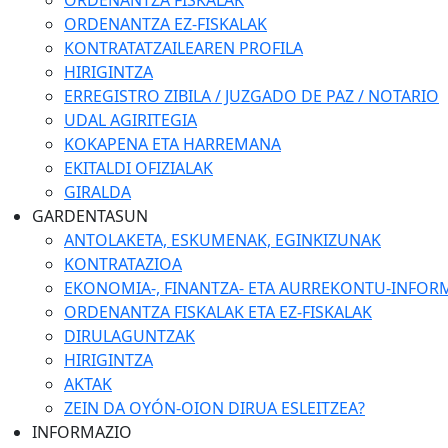
ORDENANTZA FISKALAK
ORDENANTZA EZ-FISKALAK
KONTRATATZAILEAREN PROFILA
HIRIGINTZA
ERREGISTRO ZIBILA / JUZGADO DE PAZ / NOTARIO
UDAL AGIRITEGIA
KOKAPENA ETA HARREMANA
EKITALDI OFIZIALAK
GIRALDA
GARDENTASUN
ANTOLAKETA, ESKUMENAK, EGINKIZUNAK
KONTRATAZIOA
EKONOMIA-, FINANTZA- ETA AURREKONTU-INFOR
ORDENANTZA FISKALAK ETA EZ-FISKALAK
DIRULAGUNTZAK
HIRIGINTZA
AKTAK
ZEIN DA OYÓN-OION DIRUA ESLEITZEA?
INFORMAZIO