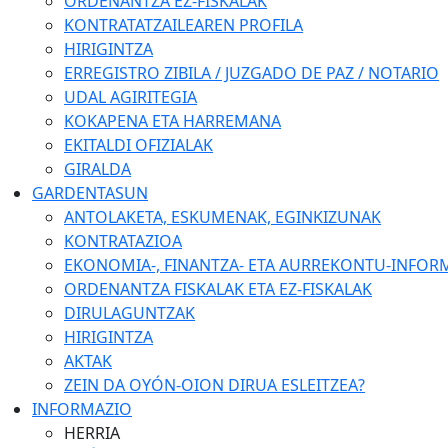
ORDENANTZA EZ-FISKALAK
KONTRATATZAILEAREN PROFILA
HIRIGINTZA
ERREGISTRO ZIBILA / JUZGADO DE PAZ / NOTARIO
UDAL AGIRITEGIA
KOKAPENA ETA HARREMANA
EKITALDI OFIZIALAK
GIRALDA
GARDENTASUN
ANTOLAKETA, ESKUMENAK, EGINKIZUNAK
KONTRATAZIOA
EKONOMIA-, FINANTZA- ETA AURREKONTU-INFOR
ORDENANTZA FISKALAK ETA EZ-FISKALAK
DIRULAGUNTZAK
HIRIGINTZA
AKTAK
ZEIN DA OYÓN-OION DIRUA ESLEITZEA?
INFORMAZIO
HERRIA