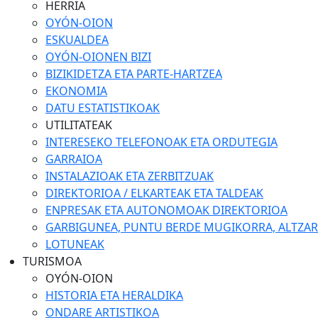
HERRIA
OYÓN-OION
ESKUALDEA
OYÓN-OIONEN BIZI
BIZIKIDETZA ETA PARTE-HARTZEA
EKONOMIA
DATU ESTATISTIKOAK
UTILITATEAK
INTERESEKO TELEFONOAK ETA ORDUTEGIA
GARRAIOA
INSTALAZIOAK ETA ZERBITZUAK
DIREKTORIOA / ELKARTEAK ETA TALDEAK
ENPRESAK ETA AUTONOMOAK DIREKTORIOA
GARBIGUNEA, PUNTU BERDE MUGIKORRA, ALTZARIA
LOTUNEAK
TURISMOA
OYÓN-OION
HISTORIA ETA HERALDIKA
ONDARE ARTISTIKOA