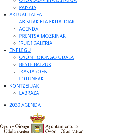
OTORDUAK ETA OSTATUA
PAISAIA
AKTUALITATEA
ABISUAK ETA EKITALDIAK
AGENDA
PRENTSA MOZKINAK
IRUDI GALERIA
ENPLEGU
OYÓN - OIONGO UDALA
BESTE BATZUK
IKASTAROEN
LOTUNEAK
KONTZEJUAK
LABRAZA
2030 AGENDA