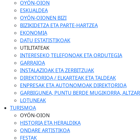
OYÓN-OION
ESKUALDEA
OYÓN-OIONEN BIZI
BIZIKIDETZA ETA PARTE-HARTZEA
EKONOMIA
DATU ESTATISTIKOAK
UTILITATEAK
INTERESEKO TELEFONOAK ETA ORDUTEGIA
GARRAIOA
INSTALAZIOAK ETA ZERBITZUAK
DIREKTORIOA / ELKARTEAK ETA TALDEAK
ENPRESAK ETA AUTONOMOAK DIREKTORIOA
GARBIGUNEA, PUNTU BERDE MUGIKORRA, ALTZARIA
LOTUNEAK
TURISMOA
OYÓN-OION
HISTORIA ETA HERALDIKA
ONDARE ARTISTIKOA
FESTAK