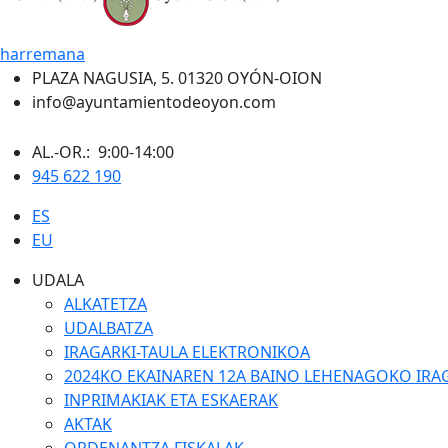
harremana
PLAZA NAGUSIA, 5. 01320 OYÓN-OION
info@ayuntamientodeoyon.com
AL.-OR.: 9:00-14:00
945 622 190
ES
EU
UDALA
ALKATETZA
UDALBATZA
IRAGARKI-TAULA ELEKTRONIKOA
2024KO EKAINAREN 12A BAINO LEHENAGOKO IRA
INPRIMAKIAK ETA ESKAERAK
AKTAK