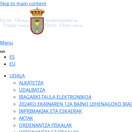
Skip to main content
Menu
ES
EU
UDALA
ALKATETZA
UDALBATZA
IRAGARKI-TAULA ELEKTRONIKOA
2024KO EKAINAREN 12A BAINO LEHENAGOKO IRA
INPRIMAKIAK ETA ESKAERAK
AKTAK
ORDENANTZA FISKALAK