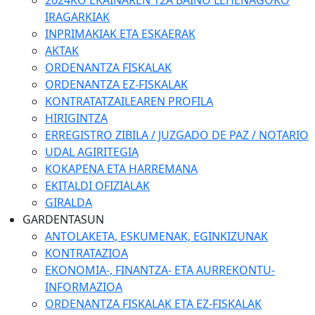
2024KO EKAINAREN 12A BAINO LEHENAGOKO
IRAGARKIAK
INPRIMAKIAK ETA ESKAERAK
AKTAK
ORDENANTZA FISKALAK
ORDENANTZA EZ-FISKALAK
KONTRATATZAILEAREN PROFILA
HIRIGINTZA
ERREGISTRO ZIBILA / JUZGADO DE PAZ / NOTARIO
UDAL AGIRITEGIA
KOKAPENA ETA HARREMANA
EKITALDI OFIZIALAK
GIRALDA
GARDENTASUN
ANTOLAKETA, ESKUMENAK, EGINKIZUNAK
KONTRATAZIOA
EKONOMIA-, FINANTZA- ETA AURREKONTU-
INFORMAZIOA
ORDENANTZA FISKALAK ETA EZ-FISKALAK