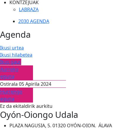
KONTZEJUAK
LABRAZA
2030 AGENDA
Agenda
Ikusi urtea
Ikusi hilabetea
Ikus gaur
Aurreko
eguna
Ostirala 05 Apirila 2024
Hurrengo
eguna
Ez da ekitaldirik aurkitu
Oyón-Oiongo Udala
PLAZA NAGUSIA, 5. 01320 OYÓN-OION. ÁLAVA