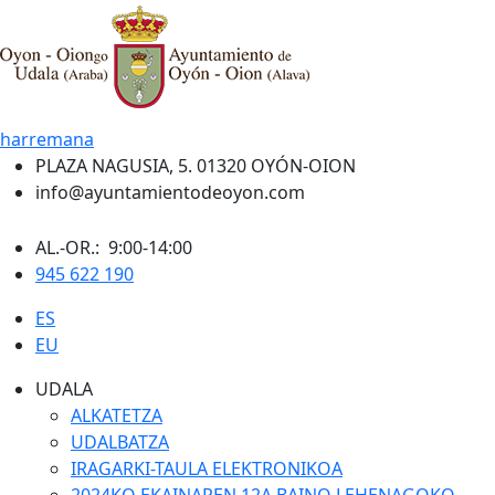
harremana
PLAZA NAGUSIA, 5. 01320 OYÓN-OION
info@ayuntamientodeoyon.com
AL.-OR.: 9:00-14:00
945 622 190
ES
EU
UDALA
ALKATETZA
UDALBATZA
IRAGARKI-TAULA ELEKTRONIKOA