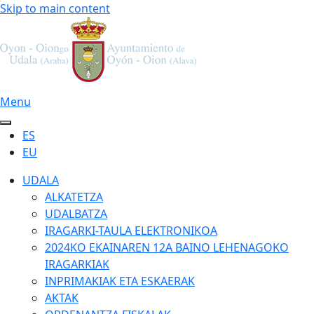
Skip to main content
Menu
ES
EU
UDALA
ALKATETZA
UDALBATZA
IRAGARKI-TAULA ELEKTRONIKOA
2024KO EKAINAREN 12A BAINO LEHENAGOKO
IRAGARKIAK
INPRIMAKIAK ETA ESKAERAK
AKTAK