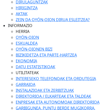
DIRULAGUNTZAK
HIRIGINTZA
AKTAK
ZEIN DA OYÓN-OION DIRUA ESLEITZEA?
INFORMAZIO
HERRIA
OYÓN-OION
ESKUALDEA
OYÓN-OIONEN BIZI
BIZIKIDETZA ETA PARTE-HARTZEA
EKONOMIA
DATU ESTATISTIKOAK
UTILITATEAK
INTERESEKO TELEFONOAK ETA ORDUTEGIA
GARRAIOA
INSTALAZIOAK ETA ZERBITZUAK
DIREKTORIOA / ELKARTEAK ETA TALDEAK
ENPRESAK ETA AUTONOMOAK DIREKTORIOA
GARBIGUNEA, PUNTU BERDE MUGIKORRA,