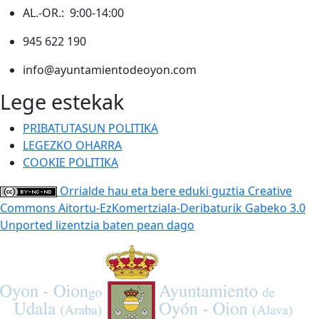
AL.-OR.: 9:00-14:00
945 622 190
info@ayuntamientodeoyon.com
Lege estekak
PRIBATUTASUN POLITIKA
LEGEZKO OHARRA
COOKIE POLITIKA
Orrialde hau eta bere eduki guztia Creative
Commons Aitortu-EzKomertziala-Deribaturik Gabeko 3.0
Unported lizentzia baten pean dago