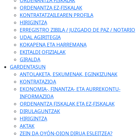
ORDENANTZA FISKALAK
ORDENANTZA EZ-FISKALAK
KONTRATATZAILEAREN PROFILA
HIRIGINTZA
ERREGISTRO ZIBILA / JUZGADO DE PAZ / NOTARIO
UDAL AGIRITEGIA
KOKAPENA ETA HARREMANA
EKITALDI OFIZIALAK
GIRALDA
GARDENTASUN
ANTOLAKETA, ESKUMENAK, EGINKIZUNAK
KONTRATAZIOA
EKONOMIA-, FINANTZA- ETA AURREKONTU-
INFORMAZIOA
ORDENANTZA FISKALAK ETA EZ-FISKALAK
DIRULAGUNTZAK
HIRIGINTZA
AKTAK
ZEIN DA OYÓN-OION DIRUA ESLEITZEA?