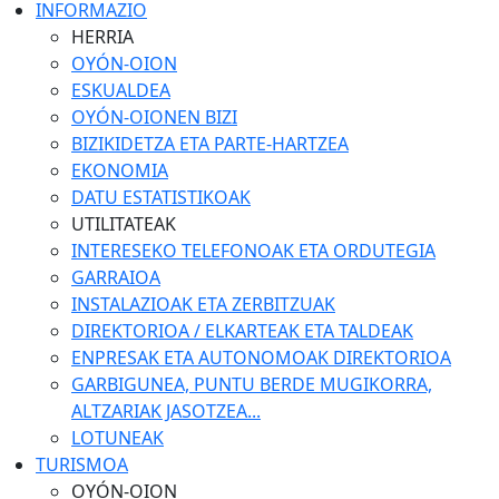
INFORMAZIO
HERRIA
OYÓN-OION
ESKUALDEA
OYÓN-OIONEN BIZI
BIZIKIDETZA ETA PARTE-HARTZEA
EKONOMIA
DATU ESTATISTIKOAK
UTILITATEAK
INTERESEKO TELEFONOAK ETA ORDUTEGIA
GARRAIOA
INSTALAZIOAK ETA ZERBITZUAK
DIREKTORIOA / ELKARTEAK ETA TALDEAK
ENPRESAK ETA AUTONOMOAK DIREKTORIOA
GARBIGUNEA, PUNTU BERDE MUGIKORRA,
ALTZARIAK JASOTZEA...
LOTUNEAK
TURISMOA
OYÓN-OION