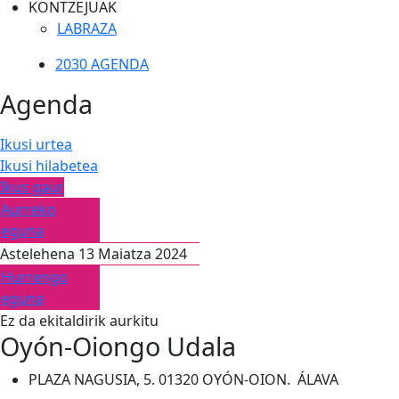
KONTZEJUAK
LABRAZA
2030 AGENDA
Agenda
Ikusi urtea
Ikusi hilabetea
Ikus gaur
Aurreko
eguna
Astelehena 13 Maiatza 2024
Hurrengo
eguna
Ez da ekitaldirik aurkitu
Oyón-Oiongo Udala
PLAZA NAGUSIA, 5. 01320 OYÓN-OION. ÁLAVA