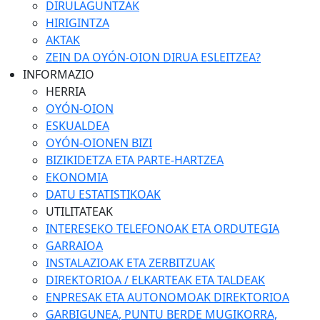
DIRULAGUNTZAK
HIRIGINTZA
AKTAK
ZEIN DA OYÓN-OION DIRUA ESLEITZEA?
INFORMAZIO
HERRIA
OYÓN-OION
ESKUALDEA
OYÓN-OIONEN BIZI
BIZIKIDETZA ETA PARTE-HARTZEA
EKONOMIA
DATU ESTATISTIKOAK
UTILITATEAK
INTERESEKO TELEFONOAK ETA ORDUTEGIA
GARRAIOA
INSTALAZIOAK ETA ZERBITZUAK
DIREKTORIOA / ELKARTEAK ETA TALDEAK
ENPRESAK ETA AUTONOMOAK DIREKTORIOA
GARBIGUNEA, PUNTU BERDE MUGIKORRA,