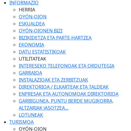
INFORMAZIO
HERRIA
OYÓN-OION
ESKUALDEA
OYÓN-OIONEN BIZI
BIZIKIDETZA ETA PARTE-HARTZEA
EKONOMIA
DATU ESTATISTIKOAK
UTILITATEAK
INTERESEKO TELEFONOAK ETA ORDUTEGIA
GARRAIOA
INSTALAZIOAK ETA ZERBITZUAK
DIREKTORIOA / ELKARTEAK ETA TALDEAK
ENPRESAK ETA AUTONOMOAK DIREKTORIOA
GARBIGUNEA, PUNTU BERDE MUGIKORRA,
ALTZARIAK JASOTZEA...
LOTUNEAK
TURISMOA
OYÓN-OION