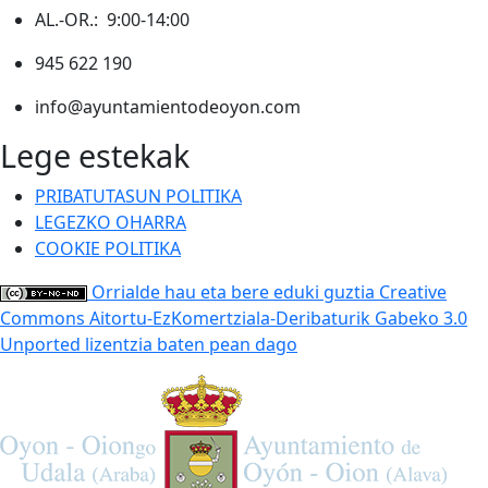
AL.-OR.: 9:00-14:00
945 622 190
info@ayuntamientodeoyon.com
Lege estekak
PRIBATUTASUN POLITIKA
LEGEZKO OHARRA
COOKIE POLITIKA
Orrialde hau eta bere eduki guztia Creative
Commons Aitortu-EzKomertziala-Deribaturik Gabeko 3.0
Unported lizentzia baten pean dago