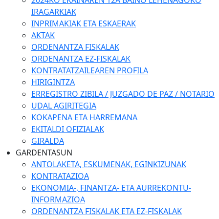
2024KO EKAINAREN 12A BAINO LEHENAGOKO
IRAGARKIAK
INPRIMAKIAK ETA ESKAERAK
AKTAK
ORDENANTZA FISKALAK
ORDENANTZA EZ-FISKALAK
KONTRATATZAILEAREN PROFILA
HIRIGINTZA
ERREGISTRO ZIBILA / JUZGADO DE PAZ / NOTARIO
UDAL AGIRITEGIA
KOKAPENA ETA HARREMANA
EKITALDI OFIZIALAK
GIRALDA
GARDENTASUN
ANTOLAKETA, ESKUMENAK, EGINKIZUNAK
KONTRATAZIOA
EKONOMIA-, FINANTZA- ETA AURREKONTU-
INFORMAZIOA
ORDENANTZA FISKALAK ETA EZ-FISKALAK