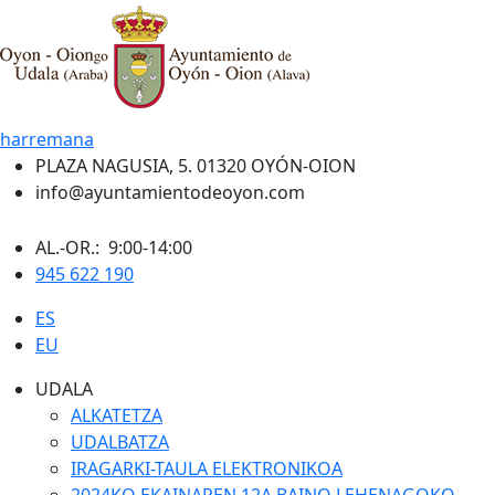
harremana
PLAZA NAGUSIA, 5. 01320 OYÓN-OION
info@ayuntamientodeoyon.com
AL.-OR.: 9:00-14:00
945 622 190
ES
EU
UDALA
ALKATETZA
UDALBATZA
IRAGARKI-TAULA ELEKTRONIKOA