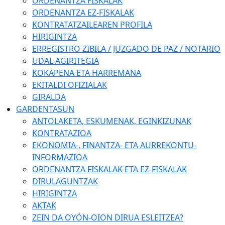
ORDENANTZA FISKALAK
ORDENANTZA EZ-FISKALAK
KONTRATATZAILEAREN PROFILA
HIRIGINTZA
ERREGISTRO ZIBILA / JUZGADO DE PAZ / NOTARIO
UDAL AGIRITEGIA
KOKAPENA ETA HARREMANA
EKITALDI OFIZIALAK
GIRALDA
GARDENTASUN
ANTOLAKETA, ESKUMENAK, EGINKIZUNAK
KONTRATAZIOA
EKONOMIA-, FINANTZA- ETA AURREKONTU-
INFORMAZIOA
ORDENANTZA FISKALAK ETA EZ-FISKALAK
DIRULAGUNTZAK
HIRIGINTZA
AKTAK
ZEIN DA OYÓN-OION DIRUA ESLEITZEA?