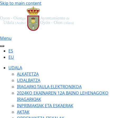
Skip to main content
Menu
ES
EU
UDALA
ALKATETZA
UDALBATZA
IRAGARKI-TAULA ELEKTRONIKOA
2024KO EKAINAREN 12A BAINO LEHENAGOKO
IRAGARKIAK
INPRIMAKIAK ETA ESKAERAK
AKTAK