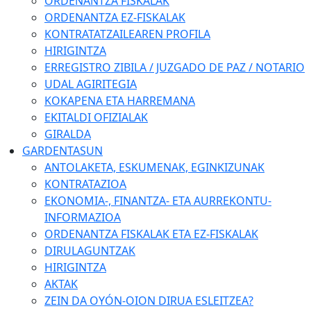
ORDENANTZA FISKALAK
ORDENANTZA EZ-FISKALAK
KONTRATATZAILEAREN PROFILA
HIRIGINTZA
ERREGISTRO ZIBILA / JUZGADO DE PAZ / NOTARIO
UDAL AGIRITEGIA
KOKAPENA ETA HARREMANA
EKITALDI OFIZIALAK
GIRALDA
GARDENTASUN
ANTOLAKETA, ESKUMENAK, EGINKIZUNAK
KONTRATAZIOA
EKONOMIA-, FINANTZA- ETA AURREKONTU-
INFORMAZIOA
ORDENANTZA FISKALAK ETA EZ-FISKALAK
DIRULAGUNTZAK
HIRIGINTZA
AKTAK
ZEIN DA OYÓN-OION DIRUA ESLEITZEA?