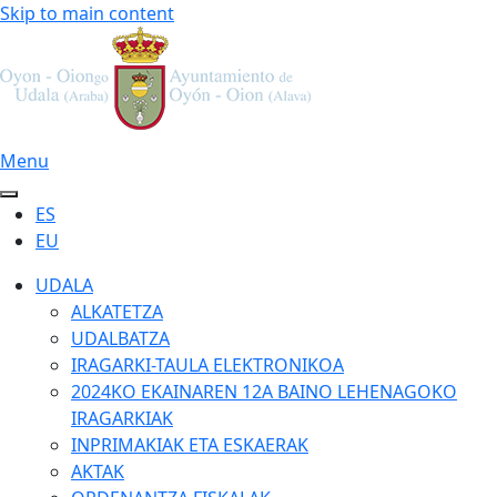
Skip to main content
Menu
ES
EU
UDALA
ALKATETZA
UDALBATZA
IRAGARKI-TAULA ELEKTRONIKOA
2024KO EKAINAREN 12A BAINO LEHENAGOKO
IRAGARKIAK
INPRIMAKIAK ETA ESKAERAK
AKTAK