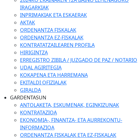
2024KO EKAINAREN 12A BAINO LEHENAGOKO
IRAGARKIAK
INPRIMAKIAK ETA ESKAERAK
AKTAK
ORDENANTZA FISKALAK
ORDENANTZA EZ-FISKALAK
KONTRATATZAILEAREN PROFILA
HIRIGINTZA
ERREGISTRO ZIBILA / JUZGADO DE PAZ / NOTARIO
UDAL AGIRITEGIA
KOKAPENA ETA HARREMANA
EKITALDI OFIZIALAK
GIRALDA
GARDENTASUN
ANTOLAKETA, ESKUMENAK, EGINKIZUNAK
KONTRATAZIOA
EKONOMIA-, FINANTZA- ETA AURREKONTU-
INFORMAZIOA
ORDENANTZA FISKALAK ETA EZ-FISKALAK