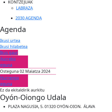
KONTZEJUAK
LABRAZA
2030 AGENDA
Agenda
Ikusi urtea
Ikusi hilabetea
Ikus gaur
Aurreko
eguna
Osteguna 02 Maiatza 2024
Hurrengo
eguna
Ez da ekitaldirik aurkitu
Oyón-Oiongo Udala
PLAZA NAGUSIA, 5. 01320 OYÓN-OION. ÁLAVA