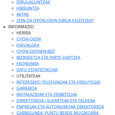
DIRULAGUNTZAK
HIRIGINTZA
AKTAK
ZEIN DA OYÓN-OION DIRUA ESLEITZEA?
INFORMAZIO
HERRIA
OYÓN-OION
ESKUALDEA
OYÓN-OIONEN BIZI
BIZIKIDETZA ETA PARTE-HARTZEA
EKONOMIA
DATU ESTATISTIKOAK
UTILITATEAK
INTERESEKO TELEFONOAK ETA ORDUTEGIA
GARRAIOA
INSTALAZIOAK ETA ZERBITZUAK
DIREKTORIOA / ELKARTEAK ETA TALDEAK
ENPRESAK ETA AUTONOMOAK DIREKTORIOA
GARBIGUNEA, PUNTU BERDE MUGIKORRA,