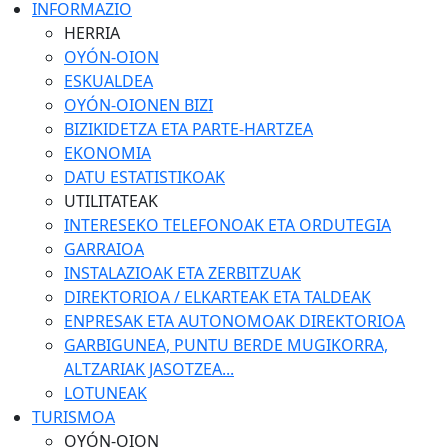
INFORMAZIO
HERRIA
OYÓN-OION
ESKUALDEA
OYÓN-OIONEN BIZI
BIZIKIDETZA ETA PARTE-HARTZEA
EKONOMIA
DATU ESTATISTIKOAK
UTILITATEAK
INTERESEKO TELEFONOAK ETA ORDUTEGIA
GARRAIOA
INSTALAZIOAK ETA ZERBITZUAK
DIREKTORIOA / ELKARTEAK ETA TALDEAK
ENPRESAK ETA AUTONOMOAK DIREKTORIOA
GARBIGUNEA, PUNTU BERDE MUGIKORRA,
ALTZARIAK JASOTZEA...
LOTUNEAK
TURISMOA
OYÓN-OION