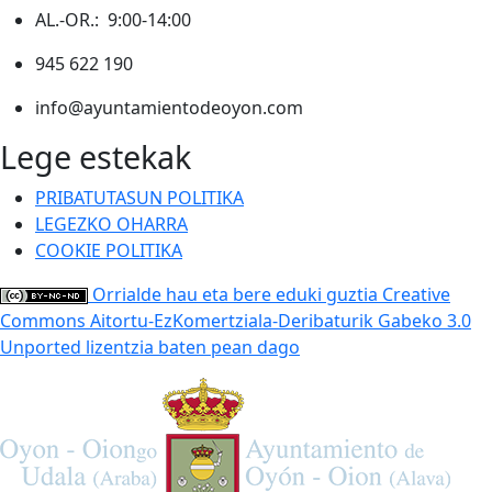
AL.-OR.: 9:00-14:00
945 622 190
info@ayuntamientodeoyon.com
Lege estekak
PRIBATUTASUN POLITIKA
LEGEZKO OHARRA
COOKIE POLITIKA
Orrialde hau eta bere eduki guztia Creative
Commons Aitortu-EzKomertziala-Deribaturik Gabeko 3.0
Unported lizentzia baten pean dago