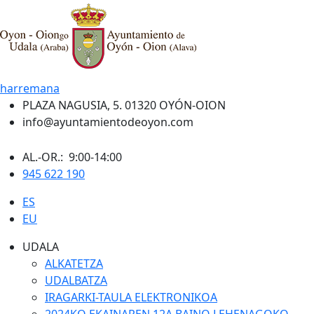
harremana
PLAZA NAGUSIA, 5. 01320 OYÓN-OION
info@ayuntamientodeoyon.com
AL.-OR.: 9:00-14:00
945 622 190
ES
EU
UDALA
ALKATETZA
UDALBATZA
IRAGARKI-TAULA ELEKTRONIKOA