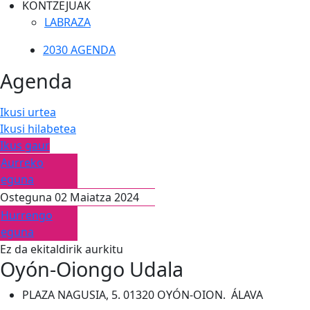
KONTZEJUAK
LABRAZA
2030 AGENDA
Agenda
Ikusi urtea
Ikusi hilabetea
Ikus gaur
Aurreko
eguna
Osteguna 02 Maiatza 2024
Hurrengo
eguna
Ez da ekitaldirik aurkitu
Oyón-Oiongo Udala
PLAZA NAGUSIA, 5. 01320 OYÓN-OION. ÁLAVA