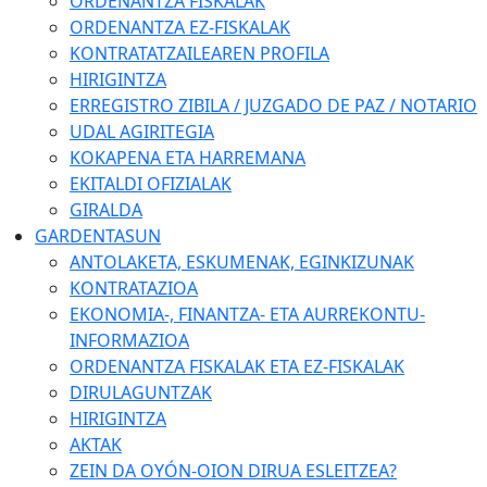
ORDENANTZA FISKALAK
ORDENANTZA EZ-FISKALAK
KONTRATATZAILEAREN PROFILA
HIRIGINTZA
ERREGISTRO ZIBILA / JUZGADO DE PAZ / NOTARIO
UDAL AGIRITEGIA
KOKAPENA ETA HARREMANA
EKITALDI OFIZIALAK
GIRALDA
GARDENTASUN
ANTOLAKETA, ESKUMENAK, EGINKIZUNAK
KONTRATAZIOA
EKONOMIA-, FINANTZA- ETA AURREKONTU-
INFORMAZIOA
ORDENANTZA FISKALAK ETA EZ-FISKALAK
DIRULAGUNTZAK
HIRIGINTZA
AKTAK
ZEIN DA OYÓN-OION DIRUA ESLEITZEA?