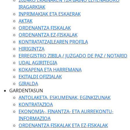
2024KO EKAINAREN 12A BAINO LEHENAGOKO
IRAGARKIAK
INPRIMAKIAK ETA ESKAERAK
AKTAK
ORDENANTZA FISKALAK
ORDENANTZA EZ-FISKALAK
KONTRATATZAILEAREN PROFILA
HIRIGINTZA
ERREGISTRO ZIBILA / JUZGADO DE PAZ / NOTARIO
UDAL AGIRITEGIA
KOKAPENA ETA HARREMANA
EKITALDI OFIZIALAK
GIRALDA
GARDENTASUN
ANTOLAKETA, ESKUMENAK, EGINKIZUNAK
KONTRATAZIOA
EKONOMIA-, FINANTZA- ETA AURREKONTU-
INFORMAZIOA
ORDENANTZA FISKALAK ETA EZ-FISKALAK