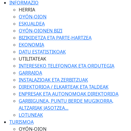
INFORMAZIO
HERRIA
OYÓN-OION
ESKUALDEA
OYÓN-OIONEN BIZI
BIZIKIDETZA ETA PARTE-HARTZEA
EKONOMIA
DATU ESTATISTIKOAK
UTILITATEAK
INTERESEKO TELEFONOAK ETA ORDUTEGIA
GARRAIOA
INSTALAZIOAK ETA ZERBITZUAK
DIREKTORIOA / ELKARTEAK ETA TALDEAK
ENPRESAK ETA AUTONOMOAK DIREKTORIOA
GARBIGUNEA, PUNTU BERDE MUGIKORRA,
ALTZARIAK JASOTZEA...
LOTUNEAK
TURISMOA
OYÓN-OION