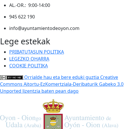
AL.-OR.: 9:00-14:00
945 622 190
info@ayuntamientodeoyon.com
Lege estekak
PRIBATUTASUN POLITIKA
LEGEZKO OHARRA
COOKIE POLITIKA
Orrialde hau eta bere eduki guztia Creative
Commons Aitortu-EzKomertziala-Deribaturik Gabeko 3.0
Unported lizentzia baten pean dago