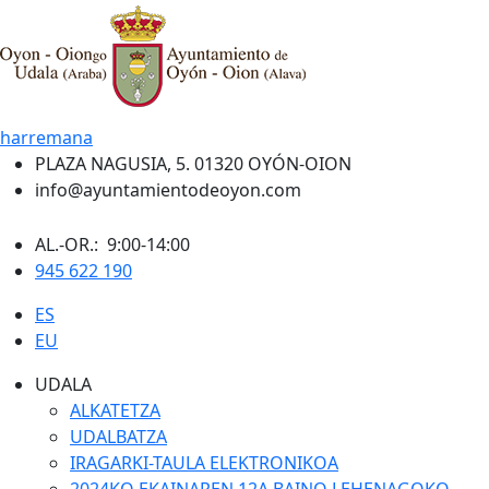
harremana
PLAZA NAGUSIA, 5. 01320 OYÓN-OION
info@ayuntamientodeoyon.com
AL.-OR.: 9:00-14:00
945 622 190
ES
EU
UDALA
ALKATETZA
UDALBATZA
IRAGARKI-TAULA ELEKTRONIKOA