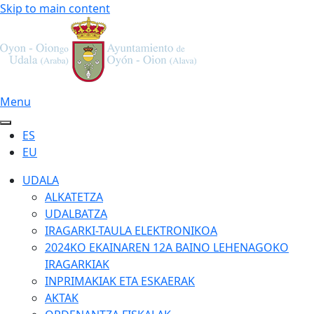
Skip to main content
Menu
ES
EU
UDALA
ALKATETZA
UDALBATZA
IRAGARKI-TAULA ELEKTRONIKOA
2024KO EKAINAREN 12A BAINO LEHENAGOKO
IRAGARKIAK
INPRIMAKIAK ETA ESKAERAK
AKTAK