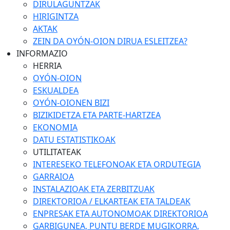
DIRULAGUNTZAK
HIRIGINTZA
AKTAK
ZEIN DA OYÓN-OION DIRUA ESLEITZEA?
INFORMAZIO
HERRIA
OYÓN-OION
ESKUALDEA
OYÓN-OIONEN BIZI
BIZIKIDETZA ETA PARTE-HARTZEA
EKONOMIA
DATU ESTATISTIKOAK
UTILITATEAK
INTERESEKO TELEFONOAK ETA ORDUTEGIA
GARRAIOA
INSTALAZIOAK ETA ZERBITZUAK
DIREKTORIOA / ELKARTEAK ETA TALDEAK
ENPRESAK ETA AUTONOMOAK DIREKTORIOA
GARBIGUNEA, PUNTU BERDE MUGIKORRA,