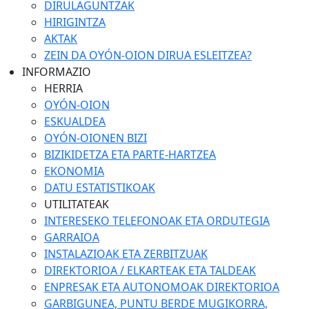
DIRULAGUNTZAK
HIRIGINTZA
AKTAK
ZEIN DA OYÓN-OION DIRUA ESLEITZEA?
INFORMAZIO
HERRIA
OYÓN-OION
ESKUALDEA
OYÓN-OIONEN BIZI
BIZIKIDETZA ETA PARTE-HARTZEA
EKONOMIA
DATU ESTATISTIKOAK
UTILITATEAK
INTERESEKO TELEFONOAK ETA ORDUTEGIA
GARRAIOA
INSTALAZIOAK ETA ZERBITZUAK
DIREKTORIOA / ELKARTEAK ETA TALDEAK
ENPRESAK ETA AUTONOMOAK DIREKTORIOA
GARBIGUNEA, PUNTU BERDE MUGIKORRA,