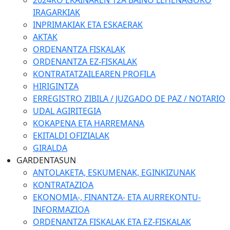
2024KO EKAINAREN 12A BAINO LEHENAGOKO
IRAGARKIAK
INPRIMAKIAK ETA ESKAERAK
AKTAK
ORDENANTZA FISKALAK
ORDENANTZA EZ-FISKALAK
KONTRATATZAILEAREN PROFILA
HIRIGINTZA
ERREGISTRO ZIBILA / JUZGADO DE PAZ / NOTARIO
UDAL AGIRITEGIA
KOKAPENA ETA HARREMANA
EKITALDI OFIZIALAK
GIRALDA
GARDENTASUN
ANTOLAKETA, ESKUMENAK, EGINKIZUNAK
KONTRATAZIOA
EKONOMIA-, FINANTZA- ETA AURREKONTU-
INFORMAZIOA
ORDENANTZA FISKALAK ETA EZ-FISKALAK