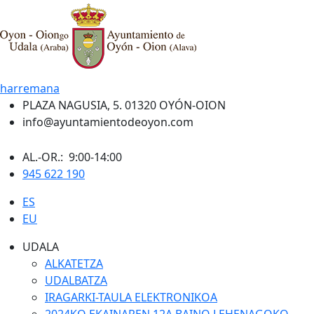
harremana
PLAZA NAGUSIA, 5. 01320 OYÓN-OION
info@ayuntamientodeoyon.com
AL.-OR.: 9:00-14:00
945 622 190
ES
EU
UDALA
ALKATETZA
UDALBATZA
IRAGARKI-TAULA ELEKTRONIKOA