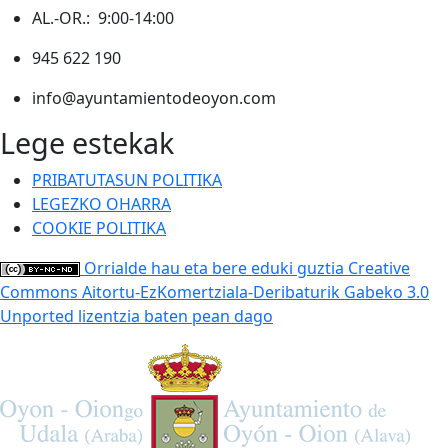
AL.-OR.: 9:00-14:00
945 622 190
info@ayuntamientodeoyon.com
Lege estekak
PRIBATUTASUN POLITIKA
LEGEZKO OHARRA
COOKIE POLITIKA
Orrialde hau eta bere eduki guztia Creative
Commons Aitortu-EzKomertziala-Deribaturik Gabeko 3.0
Unported lizentzia baten pean dago