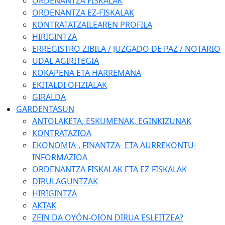
ORDENANTZA FISKALAK
ORDENANTZA EZ-FISKALAK
KONTRATATZAILEAREN PROFILA
HIRIGINTZA
ERREGISTRO ZIBILA / JUZGADO DE PAZ / NOTARIO
UDAL AGIRITEGIA
KOKAPENA ETA HARREMANA
EKITALDI OFIZIALAK
GIRALDA
GARDENTASUN
ANTOLAKETA, ESKUMENAK, EGINKIZUNAK
KONTRATAZIOA
EKONOMIA-, FINANTZA- ETA AURREKONTU-
INFORMAZIOA
ORDENANTZA FISKALAK ETA EZ-FISKALAK
DIRULAGUNTZAK
HIRIGINTZA
AKTAK
ZEIN DA OYÓN-OION DIRUA ESLEITZEA?