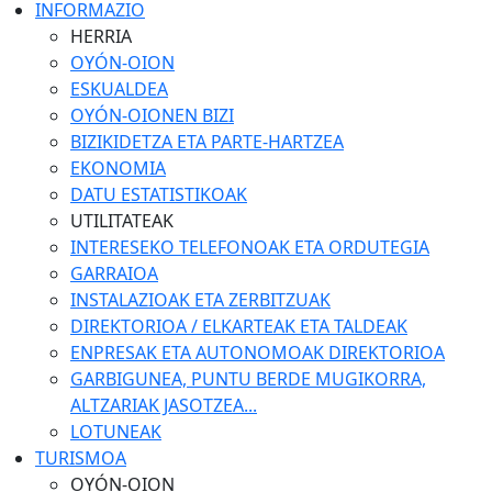
INFORMAZIO
HERRIA
OYÓN-OION
ESKUALDEA
OYÓN-OIONEN BIZI
BIZIKIDETZA ETA PARTE-HARTZEA
EKONOMIA
DATU ESTATISTIKOAK
UTILITATEAK
INTERESEKO TELEFONOAK ETA ORDUTEGIA
GARRAIOA
INSTALAZIOAK ETA ZERBITZUAK
DIREKTORIOA / ELKARTEAK ETA TALDEAK
ENPRESAK ETA AUTONOMOAK DIREKTORIOA
GARBIGUNEA, PUNTU BERDE MUGIKORRA,
ALTZARIAK JASOTZEA...
LOTUNEAK
TURISMOA
OYÓN-OION