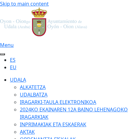
Skip to main content
Menu
ES
EU
UDALA
ALKATETZA
UDALBATZA
IRAGARKI-TAULA ELEKTRONIKOA
2024KO EKAINAREN 12A BAINO LEHENAGOKO
IRAGARKIAK
INPRIMAKIAK ETA ESKAERAK
AKTAK