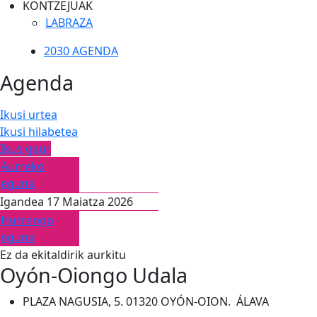
KONTZEJUAK
LABRAZA
2030 AGENDA
Agenda
Ikusi urtea
Ikusi hilabetea
Ikus gaur
Aurreko
eguna
Igandea 17 Maiatza 2026
Hurrengo
eguna
Ez da ekitaldirik aurkitu
Oyón-Oiongo Udala
PLAZA NAGUSIA, 5. 01320 OYÓN-OION. ÁLAVA