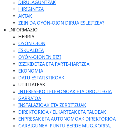
DIRULAGUNTZAK
HIRIGINTZA
AKTAK
ZEIN DA OYÓN-OION DIRUA ESLEITZEA?
INFORMAZIO
HERRIA
OYÓN-OION
ESKUALDEA
OYÓN-OIONEN BIZI
BIZIKIDETZA ETA PARTE-HARTZEA
EKONOMIA
DATU ESTATISTIKOAK
UTILITATEAK
INTERESEKO TELEFONOAK ETA ORDUTEGIA
GARRAIOA
INSTALAZIOAK ETA ZERBITZUAK
DIREKTORIOA / ELKARTEAK ETA TALDEAK
ENPRESAK ETA AUTONOMOAK DIREKTORIOA
GARBIGUNEA, PUNTU BERDE MUGIKORRA,