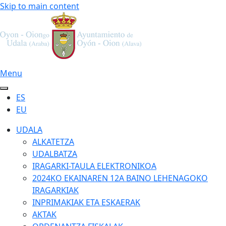
Skip to main content
Menu
ES
EU
UDALA
ALKATETZA
UDALBATZA
IRAGARKI-TAULA ELEKTRONIKOA
2024KO EKAINAREN 12A BAINO LEHENAGOKO
IRAGARKIAK
INPRIMAKIAK ETA ESKAERAK
AKTAK