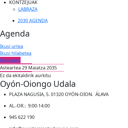
KONTZEJUAK
LABRAZA
2030 AGENDA
Agenda
Ikusi urtea
Ikusi hilabetea
Ikus gaur
Asteartea 29 Maiatza 2035
Ez da ekitaldirik aurkitu
Oyón-Oiongo Udala
PLAZA NAGUSIA, 5. 01320 OYÓN-OION. ÁLAVA
AL.-OR.: 9:00-14:00
945 622 190