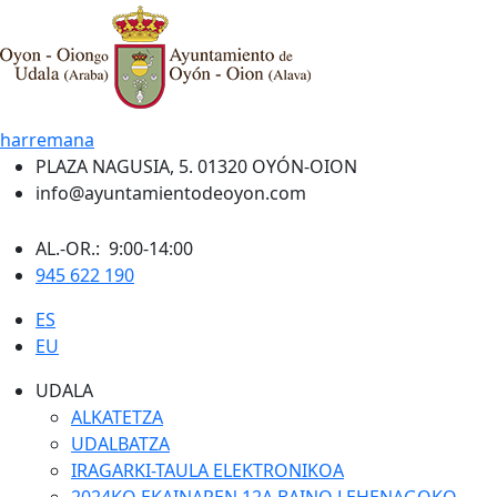
harremana
PLAZA NAGUSIA, 5. 01320 OYÓN-OION
info@ayuntamientodeoyon.com
AL.-OR.: 9:00-14:00
945 622 190
ES
EU
UDALA
ALKATETZA
UDALBATZA
IRAGARKI-TAULA ELEKTRONIKOA