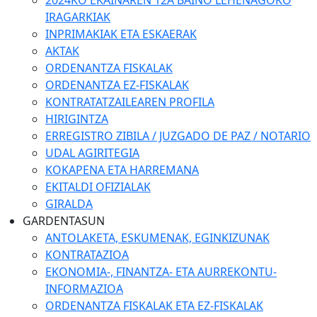
2024KO EKAINAREN 12A BAINO LEHENAGOKO
IRAGARKIAK
INPRIMAKIAK ETA ESKAERAK
AKTAK
ORDENANTZA FISKALAK
ORDENANTZA EZ-FISKALAK
KONTRATATZAILEAREN PROFILA
HIRIGINTZA
ERREGISTRO ZIBILA / JUZGADO DE PAZ / NOTARIO
UDAL AGIRITEGIA
KOKAPENA ETA HARREMANA
EKITALDI OFIZIALAK
GIRALDA
GARDENTASUN
ANTOLAKETA, ESKUMENAK, EGINKIZUNAK
KONTRATAZIOA
EKONOMIA-, FINANTZA- ETA AURREKONTU-
INFORMAZIOA
ORDENANTZA FISKALAK ETA EZ-FISKALAK