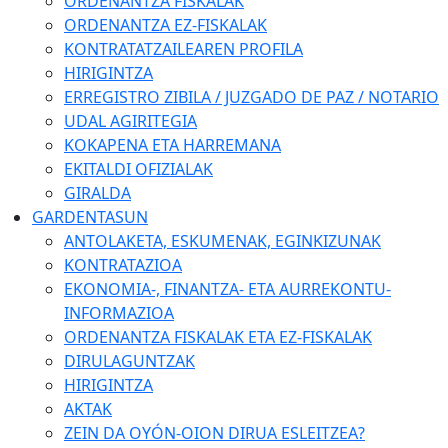
ORDENANTZA FISKALAK
ORDENANTZA EZ-FISKALAK
KONTRATATZAILEAREN PROFILA
HIRIGINTZA
ERREGISTRO ZIBILA / JUZGADO DE PAZ / NOTARIO
UDAL AGIRITEGIA
KOKAPENA ETA HARREMANA
EKITALDI OFIZIALAK
GIRALDA
GARDENTASUN
ANTOLAKETA, ESKUMENAK, EGINKIZUNAK
KONTRATAZIOA
EKONOMIA-, FINANTZA- ETA AURREKONTU-
INFORMAZIOA
ORDENANTZA FISKALAK ETA EZ-FISKALAK
DIRULAGUNTZAK
HIRIGINTZA
AKTAK
ZEIN DA OYÓN-OION DIRUA ESLEITZEA?