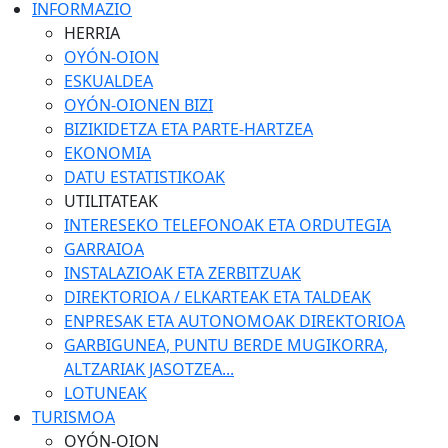
INFORMAZIO
HERRIA
OYÓN-OION
ESKUALDEA
OYÓN-OIONEN BIZI
BIZIKIDETZA ETA PARTE-HARTZEA
EKONOMIA
DATU ESTATISTIKOAK
UTILITATEAK
INTERESEKO TELEFONOAK ETA ORDUTEGIA
GARRAIOA
INSTALAZIOAK ETA ZERBITZUAK
DIREKTORIOA / ELKARTEAK ETA TALDEAK
ENPRESAK ETA AUTONOMOAK DIREKTORIOA
GARBIGUNEA, PUNTU BERDE MUGIKORRA,
ALTZARIAK JASOTZEA...
LOTUNEAK
TURISMOA
OYÓN-OION