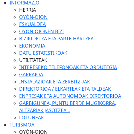
INFORMAZIO
HERRIA
OYÓN-OION
ESKUALDEA
OYÓN-OIONEN BIZI
BIZIKIDETZA ETA PARTE-HARTZEA
EKONOMIA
DATU ESTATISTIKOAK
UTILITATEAK
INTERESEKO TELEFONOAK ETA ORDUTEGIA
GARRAIOA
INSTALAZIOAK ETA ZERBITZUAK
DIREKTORIOA / ELKARTEAK ETA TALDEAK
ENPRESAK ETA AUTONOMOAK DIREKTORIOA
GARBIGUNEA, PUNTU BERDE MUGIKORRA,
ALTZARIAK JASOTZEA...
LOTUNEAK
TURISMOA
OYÓN-OION