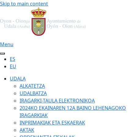
Skip to main content
Menu
ES
EU
UDALA
ALKATETZA
UDALBATZA
IRAGARKI-TAULA ELEKTRONIKOA
2024KO EKAINAREN 12A BAINO LEHENAGOKO
IRAGARKIAK
INPRIMAKIAK ETA ESKAERAK
AKTAK