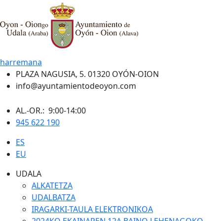
harremana
PLAZA NAGUSIA, 5. 01320 OYÓN-OION
info@ayuntamientodeoyon.com
AL.-OR.: 9:00-14:00
945 622 190
ES
EU
UDALA
ALKATETZA
UDALBATZA
IRAGARKI-TAULA ELEKTRONIKOA