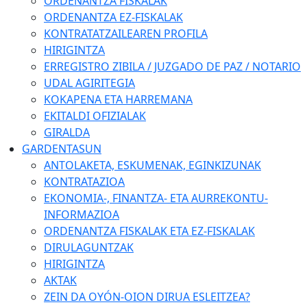
ORDENANTZA FISKALAK
ORDENANTZA EZ-FISKALAK
KONTRATATZAILEAREN PROFILA
HIRIGINTZA
ERREGISTRO ZIBILA / JUZGADO DE PAZ / NOTARIO
UDAL AGIRITEGIA
KOKAPENA ETA HARREMANA
EKITALDI OFIZIALAK
GIRALDA
GARDENTASUN
ANTOLAKETA, ESKUMENAK, EGINKIZUNAK
KONTRATAZIOA
EKONOMIA-, FINANTZA- ETA AURREKONTU-
INFORMAZIOA
ORDENANTZA FISKALAK ETA EZ-FISKALAK
DIRULAGUNTZAK
HIRIGINTZA
AKTAK
ZEIN DA OYÓN-OION DIRUA ESLEITZEA?