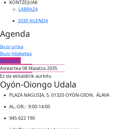
KONTZEJUAK
LABRAZA
2030 AGENDA
Agenda
Ikusi urtea
Ikusi hilabetea
Ikus gaur
Asteartea 08 Maiatza 2035
Ez da ekitaldirik aurkitu
Oyón-Oiongo Udala
PLAZA NAGUSIA, 5. 01320 OYÓN-OION. ÁLAVA
AL.-OR.: 9:00-14:00
945 622 190