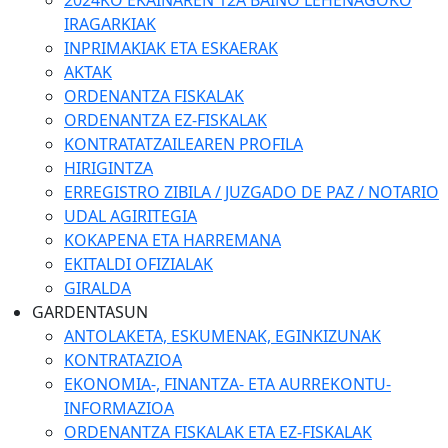
2024KO EKAINAREN 12A BAINO LEHENAGOKO
IRAGARKIAK
INPRIMAKIAK ETA ESKAERAK
AKTAK
ORDENANTZA FISKALAK
ORDENANTZA EZ-FISKALAK
KONTRATATZAILEAREN PROFILA
HIRIGINTZA
ERREGISTRO ZIBILA / JUZGADO DE PAZ / NOTARIO
UDAL AGIRITEGIA
KOKAPENA ETA HARREMANA
EKITALDI OFIZIALAK
GIRALDA
GARDENTASUN
ANTOLAKETA, ESKUMENAK, EGINKIZUNAK
KONTRATAZIOA
EKONOMIA-, FINANTZA- ETA AURREKONTU-
INFORMAZIOA
ORDENANTZA FISKALAK ETA EZ-FISKALAK