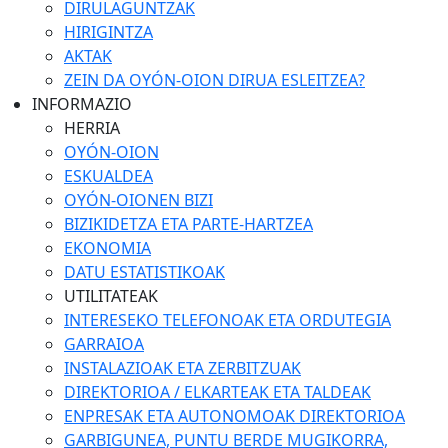
DIRULAGUNTZAK
HIRIGINTZA
AKTAK
ZEIN DA OYÓN-OION DIRUA ESLEITZEA?
INFORMAZIO
HERRIA
OYÓN-OION
ESKUALDEA
OYÓN-OIONEN BIZI
BIZIKIDETZA ETA PARTE-HARTZEA
EKONOMIA
DATU ESTATISTIKOAK
UTILITATEAK
INTERESEKO TELEFONOAK ETA ORDUTEGIA
GARRAIOA
INSTALAZIOAK ETA ZERBITZUAK
DIREKTORIOA / ELKARTEAK ETA TALDEAK
ENPRESAK ETA AUTONOMOAK DIREKTORIOA
GARBIGUNEA, PUNTU BERDE MUGIKORRA,