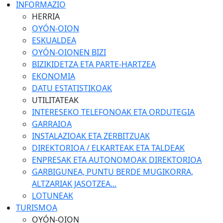
INFORMAZIO
HERRIA
OYÓN-OION
ESKUALDEA
OYÓN-OIONEN BIZI
BIZIKIDETZA ETA PARTE-HARTZEA
EKONOMIA
DATU ESTATISTIKOAK
UTILITATEAK
INTERESEKO TELEFONOAK ETA ORDUTEGIA
GARRAIOA
INSTALAZIOAK ETA ZERBITZUAK
DIREKTORIOA / ELKARTEAK ETA TALDEAK
ENPRESAK ETA AUTONOMOAK DIREKTORIOA
GARBIGUNEA, PUNTU BERDE MUGIKORRA,
ALTZARIAK JASOTZEA...
LOTUNEAK
TURISMOA
OYÓN-OION