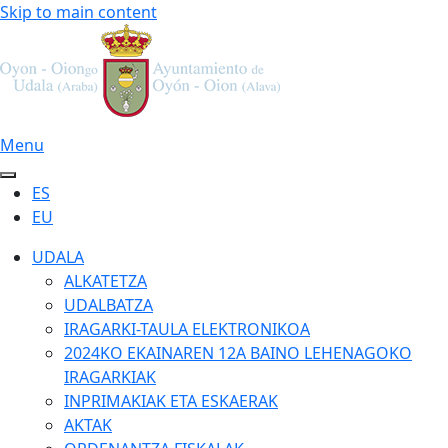
Skip to main content
Menu
ES
EU
UDALA
ALKATETZA
UDALBATZA
IRAGARKI-TAULA ELEKTRONIKOA
2024KO EKAINAREN 12A BAINO LEHENAGOKO
IRAGARKIAK
INPRIMAKIAK ETA ESKAERAK
AKTAK