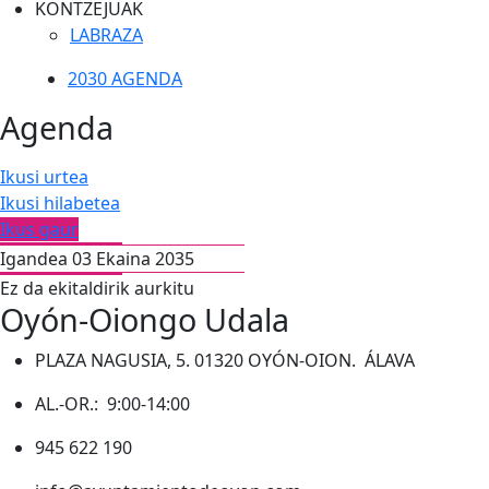
KONTZEJUAK
LABRAZA
2030 AGENDA
Agenda
Ikusi urtea
Ikusi hilabetea
Ikus gaur
Igandea 03 Ekaina 2035
Ez da ekitaldirik aurkitu
Oyón-Oiongo Udala
PLAZA NAGUSIA, 5. 01320 OYÓN-OION. ÁLAVA
AL.-OR.: 9:00-14:00
945 622 190