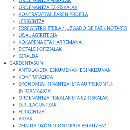
ORDENANTZA FISKALAK
ORDENANTZA EZ-FISKALAK
KONTRATATZAILEAREN PROFILA
HIRIGINTZA
ERREGISTRO ZIBILA / JUZGADO DE PAZ / NOTARIO
UDAL AGIRITEGIA
KOKAPENA ETA HARREMANA
EKITALDI OFIZIALAK
GIRALDA
GARDENTASUN
ANTOLAKETA, ESKUMENAK, EGINKIZUNAK
KONTRATAZIOA
EKONOMIA-, FINANTZA- ETA AURREKONTU-
INFORMAZIOA
ORDENANTZA FISKALAK ETA EZ-FISKALAK
DIRULAGUNTZAK
HIRIGINTZA
AKTAK
ZEIN DA OYÓN-OION DIRUA ESLEITZEA?