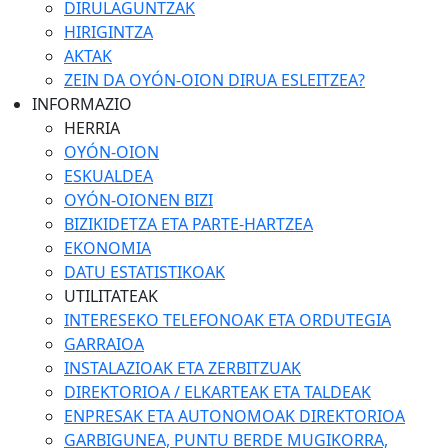
DIRULAGUNTZAK
HIRIGINTZA
AKTAK
ZEIN DA OYÓN-OION DIRUA ESLEITZEA?
INFORMAZIO
HERRIA
OYÓN-OION
ESKUALDEA
OYÓN-OIONEN BIZI
BIZIKIDETZA ETA PARTE-HARTZEA
EKONOMIA
DATU ESTATISTIKOAK
UTILITATEAK
INTERESEKO TELEFONOAK ETA ORDUTEGIA
GARRAIOA
INSTALAZIOAK ETA ZERBITZUAK
DIREKTORIOA / ELKARTEAK ETA TALDEAK
ENPRESAK ETA AUTONOMOAK DIREKTORIOA
GARBIGUNEA, PUNTU BERDE MUGIKORRA,