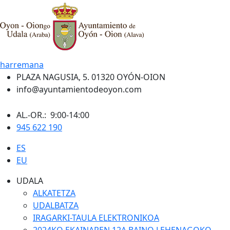
harremana
PLAZA NAGUSIA, 5. 01320 OYÓN-OION
info@ayuntamientodeoyon.com
AL.-OR.: 9:00-14:00
945 622 190
ES
EU
UDALA
ALKATETZA
UDALBATZA
IRAGARKI-TAULA ELEKTRONIKOA