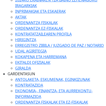
2024KO EKAINAREN 12A BAINO LEHENAGOKO
IRAGARKIAK
INPRIMAKIAK ETA ESKAERAK
AKTAK
ORDENANTZA FISKALAK
ORDENANTZA EZ-FISKALAK
KONTRATATZAILEAREN PROFILA
HIRIGINTZA
ERREGISTRO ZIBILA / JUZGADO DE PAZ / NOTARIO
UDAL AGIRITEGIA
KOKAPENA ETA HARREMANA
EKITALDI OFIZIALAK
GIRALDA
GARDENTASUN
ANTOLAKETA, ESKUMENAK, EGINKIZUNAK
KONTRATAZIOA
EKONOMIA-, FINANTZA- ETA AURREKONTU-
INFORMAZIOA
ORDENANTZA FISKALAK ETA EZ-FISKALAK