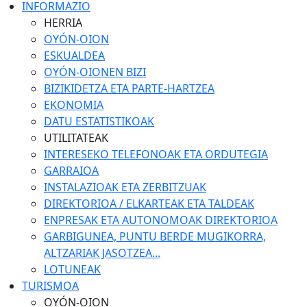
INFORMAZIO
HERRIA
OYÓN-OION
ESKUALDEA
OYÓN-OIONEN BIZI
BIZIKIDETZA ETA PARTE-HARTZEA
EKONOMIA
DATU ESTATISTIKOAK
UTILITATEAK
INTERESEKO TELEFONOAK ETA ORDUTEGIA
GARRAIOA
INSTALAZIOAK ETA ZERBITZUAK
DIREKTORIOA / ELKARTEAK ETA TALDEAK
ENPRESAK ETA AUTONOMOAK DIREKTORIOA
GARBIGUNEA, PUNTU BERDE MUGIKORRA,
ALTZARIAK JASOTZEA...
LOTUNEAK
TURISMOA
OYÓN-OION