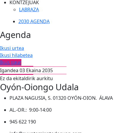
KONTZEJUAK
LABRAZA
2030 AGENDA
Agenda
Ikusi urtea
Ikusi hilabetea
Ikus gaur
Igandea 03 Ekaina 2035
Ez da ekitaldirik aurkitu
Oyón-Oiongo Udala
PLAZA NAGUSIA, 5. 01320 OYÓN-OION. ÁLAVA
AL.-OR.: 9:00-14:00
945 622 190