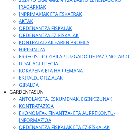
2024KO EKAINAREN 12A BAINO LEHENAGOKO
IRAGARKIAK
INPRIMAKIAK ETA ESKAERAK
AKTAK
ORDENANTZA FISKALAK
ORDENANTZA EZ-FISKALAK
KONTRATATZAILEAREN PROFILA
HIRIGINTZA
ERREGISTRO ZIBILA / JUZGADO DE PAZ / NOTARIO
UDAL AGIRITEGIA
KOKAPENA ETA HARREMANA
EKITALDI OFIZIALAK
GIRALDA
GARDENTASUN
ANTOLAKETA, ESKUMENAK, EGINKIZUNAK
KONTRATAZIOA
EKONOMIA-, FINANTZA- ETA AURREKONTU-
INFORMAZIOA
ORDENANTZA FISKALAK ETA EZ-FISKALAK