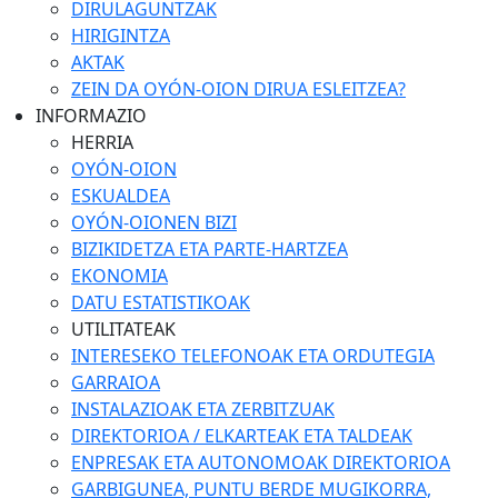
DIRULAGUNTZAK
HIRIGINTZA
AKTAK
ZEIN DA OYÓN-OION DIRUA ESLEITZEA?
INFORMAZIO
HERRIA
OYÓN-OION
ESKUALDEA
OYÓN-OIONEN BIZI
BIZIKIDETZA ETA PARTE-HARTZEA
EKONOMIA
DATU ESTATISTIKOAK
UTILITATEAK
INTERESEKO TELEFONOAK ETA ORDUTEGIA
GARRAIOA
INSTALAZIOAK ETA ZERBITZUAK
DIREKTORIOA / ELKARTEAK ETA TALDEAK
ENPRESAK ETA AUTONOMOAK DIREKTORIOA
GARBIGUNEA, PUNTU BERDE MUGIKORRA,