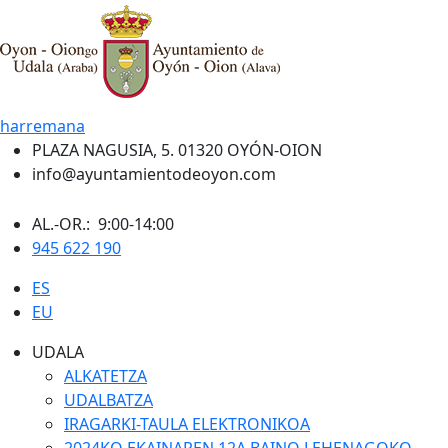
harremana
PLAZA NAGUSIA, 5. 01320 OYÓN-OION
info@ayuntamientodeoyon.com
AL.-OR.: 9:00-14:00
945 622 190
ES
EU
UDALA
ALKATETZA
UDALBATZA
IRAGARKI-TAULA ELEKTRONIKOA