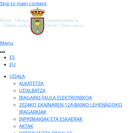
Skip to main content
Menu
ES
EU
UDALA
ALKATETZA
UDALBATZA
IRAGARKI-TAULA ELEKTRONIKOA
2024KO EKAINAREN 12A BAINO LEHENAGOKO
IRAGARKIAK
INPRIMAKIAK ETA ESKAERAK
AKTAK