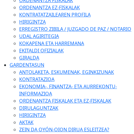
ORDENANTZA FISKALAK
ORDENANTZA EZ-FISKALAK
KONTRATATZAILEAREN PROFILA
HIRIGINTZA
ERREGISTRO ZIBILA / JUZGADO DE PAZ / NOTARIO
UDAL AGIRITEGIA
KOKAPENA ETA HARREMANA
EKITALDI OFIZIALAK
GIRALDA
GARDENTASUN
ANTOLAKETA, ESKUMENAK, EGINKIZUNAK
KONTRATAZIOA
EKONOMIA-, FINANTZA- ETA AURREKONTU-
INFORMAZIOA
ORDENANTZA FISKALAK ETA EZ-FISKALAK
DIRULAGUNTZAK
HIRIGINTZA
AKTAK
ZEIN DA OYÓN-OION DIRUA ESLEITZEA?