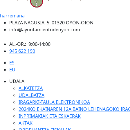
harremana
PLAZA NAGUSIA, 5. 01320 OYÓN-OION
info@ayuntamientodeoyon.com
AL.-OR.: 9:00-14:00
945 622 190
ES
EU
UDALA
ALKATETZA
UDALBATZA
IRAGARKI-TAULA ELEKTRONIKOA
2024KO EKAINAREN 12A BAINO LEHENAGOKO IRA
INPRIMAKIAK ETA ESKAERAK
AKTAK