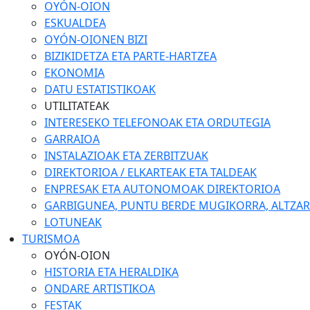
OYÓN-OION
ESKUALDEA
OYÓN-OIONEN BIZI
BIZIKIDETZA ETA PARTE-HARTZEA
EKONOMIA
DATU ESTATISTIKOAK
UTILITATEAK
INTERESEKO TELEFONOAK ETA ORDUTEGIA
GARRAIOA
INSTALAZIOAK ETA ZERBITZUAK
DIREKTORIOA / ELKARTEAK ETA TALDEAK
ENPRESAK ETA AUTONOMOAK DIREKTORIOA
GARBIGUNEA, PUNTU BERDE MUGIKORRA, ALTZARIA
LOTUNEAK
TURISMOA
OYÓN-OION
HISTORIA ETA HERALDIKA
ONDARE ARTISTIKOA
FESTAK