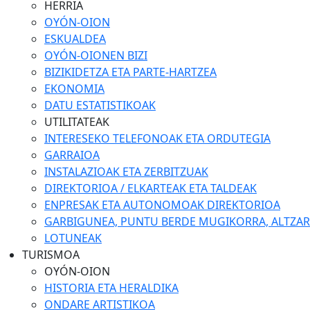
HERRIA
OYÓN-OION
ESKUALDEA
OYÓN-OIONEN BIZI
BIZIKIDETZA ETA PARTE-HARTZEA
EKONOMIA
DATU ESTATISTIKOAK
UTILITATEAK
INTERESEKO TELEFONOAK ETA ORDUTEGIA
GARRAIOA
INSTALAZIOAK ETA ZERBITZUAK
DIREKTORIOA / ELKARTEAK ETA TALDEAK
ENPRESAK ETA AUTONOMOAK DIREKTORIOA
GARBIGUNEA, PUNTU BERDE MUGIKORRA, ALTZARIA
LOTUNEAK
TURISMOA
OYÓN-OION
HISTORIA ETA HERALDIKA
ONDARE ARTISTIKOA