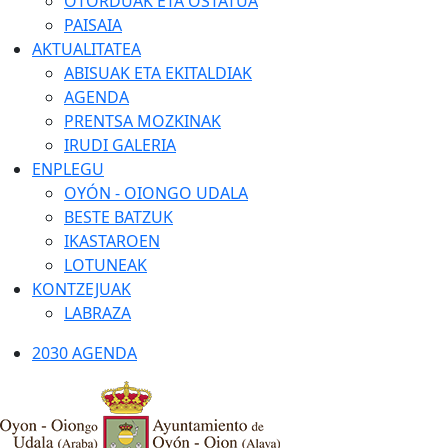
OTORDUAK ETA OSTATUA
PAISAIA
AKTUALITATEA
ABISUAK ETA EKITALDIAK
AGENDA
PRENTSA MOZKINAK
IRUDI GALERIA
ENPLEGU
OYÓN - OIONGO UDALA
BESTE BATZUK
IKASTAROEN
LOTUNEAK
KONTZEJUAK
LABRAZA
2030 AGENDA