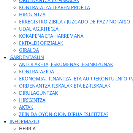
ORDENANTZA EZ-FISKALAK
KONTRATATZAILEAREN PROFILA
HIRIGINTZA
ERREGISTRO ZIBILA / JUZGADO DE PAZ / NOTARIO
UDAL AGIRITEGIA
KOKAPENA ETA HARREMANA
EKITALDI OFIZIALAK
GIRALDA
GARDENTASUN
ANTOLAKETA, ESKUMENAK, EGINKIZUNAK
KONTRATAZIOA
EKONOMIA-, FINANTZA- ETA AURREKONTU-INFOR
ORDENANTZA FISKALAK ETA EZ-FISKALAK
DIRULAGUNTZAK
HIRIGINTZA
AKTAK
ZEIN DA OYÓN-OION DIRUA ESLEITZEA?
INFORMAZIO
HERRIA