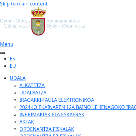
Skip to main content
Menu
ES
EU
UDALA
ALKATETZA
UDALBATZA
IRAGARKI-TAULA ELEKTRONIKOA
2024KO EKAINAREN 12A BAINO LEHENAGOKO IRA
INPRIMAKIAK ETA ESKAERAK
AKTAK
ORDENANTZA FISKALAK