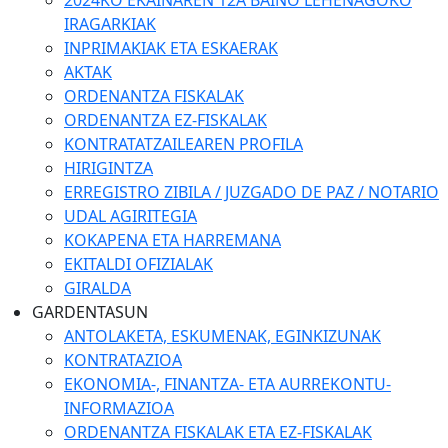
2024KO EKAINAREN 12A BAINO LEHENAGOKO
IRAGARKIAK
INPRIMAKIAK ETA ESKAERAK
AKTAK
ORDENANTZA FISKALAK
ORDENANTZA EZ-FISKALAK
KONTRATATZAILEAREN PROFILA
HIRIGINTZA
ERREGISTRO ZIBILA / JUZGADO DE PAZ / NOTARIO
UDAL AGIRITEGIA
KOKAPENA ETA HARREMANA
EKITALDI OFIZIALAK
GIRALDA
GARDENTASUN
ANTOLAKETA, ESKUMENAK, EGINKIZUNAK
KONTRATAZIOA
EKONOMIA-, FINANTZA- ETA AURREKONTU-
INFORMAZIOA
ORDENANTZA FISKALAK ETA EZ-FISKALAK