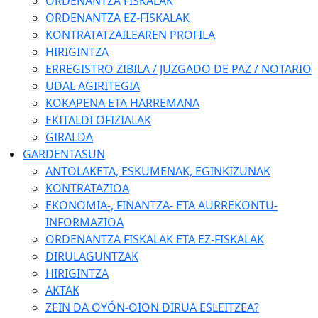
ORDENANTZA FISKALAK
ORDENANTZA EZ-FISKALAK
KONTRATATZAILEAREN PROFILA
HIRIGINTZA
ERREGISTRO ZIBILA / JUZGADO DE PAZ / NOTARIO
UDAL AGIRITEGIA
KOKAPENA ETA HARREMANA
EKITALDI OFIZIALAK
GIRALDA
GARDENTASUN
ANTOLAKETA, ESKUMENAK, EGINKIZUNAK
KONTRATAZIOA
EKONOMIA-, FINANTZA- ETA AURREKONTU-
INFORMAZIOA
ORDENANTZA FISKALAK ETA EZ-FISKALAK
DIRULAGUNTZAK
HIRIGINTZA
AKTAK
ZEIN DA OYÓN-OION DIRUA ESLEITZEA?