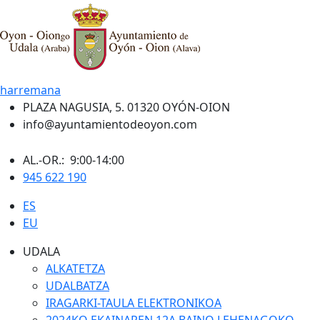
harremana
PLAZA NAGUSIA, 5. 01320 OYÓN-OION
info@ayuntamientodeoyon.com
AL.-OR.: 9:00-14:00
945 622 190
ES
EU
UDALA
ALKATETZA
UDALBATZA
IRAGARKI-TAULA ELEKTRONIKOA