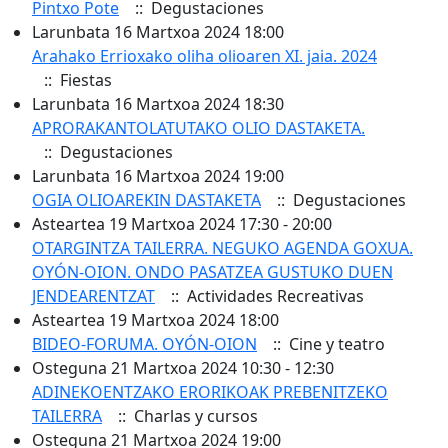
Pintxo Pote
:: Degustaciones
Larunbata 16 Martxoa 2024 18:00
Arahako Errioxako oliha olioaren XI. jaia. 2024
:: Fiestas
Larunbata 16 Martxoa 2024 18:30
APRORAKANTOLATUTAKO OLIO DASTAKETA.
:: Degustaciones
Larunbata 16 Martxoa 2024 19:00
OGIA OLIOAREKIN DASTAKETA
:: Degustaciones
Asteartea 19 Martxoa 2024 17:30 - 20:00
OTARGINTZA TAILERRA. NEGUKO AGENDA GOXUA.
OYÓN-OION. ONDO PASATZEA GUSTUKO DUEN
JENDEARENTZAT
:: Actividades Recreativas
Asteartea 19 Martxoa 2024 18:00
BIDEO-FORUMA. OYÓN-OION
:: Cine y teatro
Osteguna 21 Martxoa 2024 10:30 - 12:30
ADINEKOENTZAKO ERORIKOAK PREBENITZEKO
TAILERRA
:: Charlas y cursos
Osteguna 21 Martxoa 2024 19:00