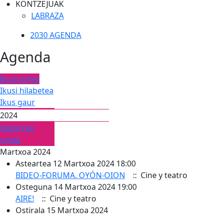
KONTZEJUAK
LABRAZA
2030 AGENDA
Agenda
Ikusi urtea
Ikusi hilabetea
Ikus gaur
2024
Datorren
urtea
Martxoa 2024
Asteartea 12 Martxoa 2024 18:00
BIDEO-FORUMA. OYÓN-OION
:: Cine y teatro
Osteguna 14 Martxoa 2024 19:00
AIRE!
:: Cine y teatro
Ostirala 15 Martxoa 2024