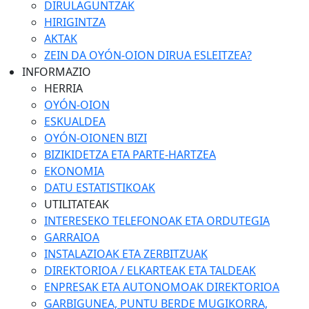
DIRULAGUNTZAK
HIRIGINTZA
AKTAK
ZEIN DA OYÓN-OION DIRUA ESLEITZEA?
INFORMAZIO
HERRIA
OYÓN-OION
ESKUALDEA
OYÓN-OIONEN BIZI
BIZIKIDETZA ETA PARTE-HARTZEA
EKONOMIA
DATU ESTATISTIKOAK
UTILITATEAK
INTERESEKO TELEFONOAK ETA ORDUTEGIA
GARRAIOA
INSTALAZIOAK ETA ZERBITZUAK
DIREKTORIOA / ELKARTEAK ETA TALDEAK
ENPRESAK ETA AUTONOMOAK DIREKTORIOA
GARBIGUNEA, PUNTU BERDE MUGIKORRA,