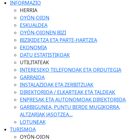
INFORMAZIO
HERRIA
OYÓN-OION
ESKUALDEA
OYÓN-OIONEN BIZI
BIZIKIDETZA ETA PARTE-HARTZEA
EKONOMIA
DATU ESTATISTIKOAK
UTILITATEAK
INTERESEKO TELEFONOAK ETA ORDUTEGIA
GARRAIOA
INSTALAZIOAK ETA ZERBITZUAK
DIREKTORIOA / ELKARTEAK ETA TALDEAK
ENPRESAK ETA AUTONOMOAK DIREKTORIOA
GARBIGUNEA, PUNTU BERDE MUGIKORRA,
ALTZARIAK JASOTZEA...
LOTUNEAK
TURISMOA
OYÓN-OION