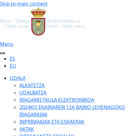
Skip to main content
Menu
ES
EU
UDALA
ALKATETZA
UDALBATZA
IRAGARKI-TAULA ELEKTRONIKOA
2024KO EKAINAREN 12A BAINO LEHENAGOKO
IRAGARKIAK
INPRIMAKIAK ETA ESKAERAK
AKTAK