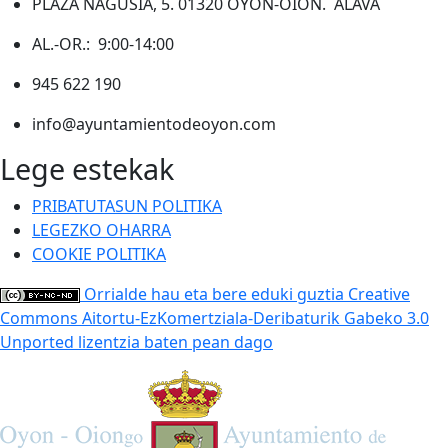
PLAZA NAGUSIA, 5. 01320 OYÓN-OION. ÁLAVA
AL.-OR.: 9:00-14:00
945 622 190
info@ayuntamientodeoyon.com
Lege estekak
PRIBATUTASUN POLITIKA
LEGEZKO OHARRA
COOKIE POLITIKA
Orrialde hau eta bere eduki guztia Creative
Commons Aitortu-EzKomertziala-Deribaturik Gabeko 3.0
Unported lizentzia baten pean dago