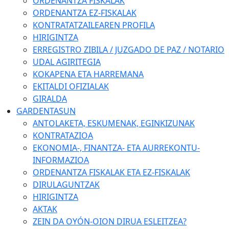
ORDENANTZA FISKALAK
ORDENANTZA EZ-FISKALAK
KONTRATATZAILEAREN PROFILA
HIRIGINTZA
ERREGISTRO ZIBILA / JUZGADO DE PAZ / NOTARIO
UDAL AGIRITEGIA
KOKAPENA ETA HARREMANA
EKITALDI OFIZIALAK
GIRALDA
GARDENTASUN
ANTOLAKETA, ESKUMENAK, EGINKIZUNAK
KONTRATAZIOA
EKONOMIA-, FINANTZA- ETA AURREKONTU-
INFORMAZIOA
ORDENANTZA FISKALAK ETA EZ-FISKALAK
DIRULAGUNTZAK
HIRIGINTZA
AKTAK
ZEIN DA OYÓN-OION DIRUA ESLEITZEA?