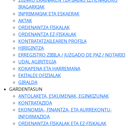
2024KO EKAINAREN 12A BAINO LEHENAGOKO
IRAGARKIAK
INPRIMAKIAK ETA ESKAERAK
AKTAK
ORDENANTZA FISKALAK
ORDENANTZA EZ-FISKALAK
KONTRATATZAILEAREN PROFILA
HIRIGINTZA
ERREGISTRO ZIBILA / JUZGADO DE PAZ / NOTARIO
UDAL AGIRITEGIA
KOKAPENA ETA HARREMANA
EKITALDI OFIZIALAK
GIRALDA
GARDENTASUN
ANTOLAKETA, ESKUMENAK, EGINKIZUNAK
KONTRATAZIOA
EKONOMIA-, FINANTZA- ETA AURREKONTU-
INFORMAZIOA
ORDENANTZA FISKALAK ETA EZ-FISKALAK