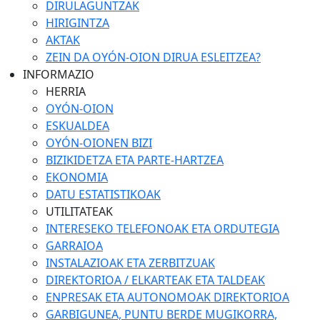
DIRULAGUNTZAK
HIRIGINTZA
AKTAK
ZEIN DA OYÓN-OION DIRUA ESLEITZEA?
INFORMAZIO
HERRIA
OYÓN-OION
ESKUALDEA
OYÓN-OIONEN BIZI
BIZIKIDETZA ETA PARTE-HARTZEA
EKONOMIA
DATU ESTATISTIKOAK
UTILITATEAK
INTERESEKO TELEFONOAK ETA ORDUTEGIA
GARRAIOA
INSTALAZIOAK ETA ZERBITZUAK
DIREKTORIOA / ELKARTEAK ETA TALDEAK
ENPRESAK ETA AUTONOMOAK DIREKTORIOA
GARBIGUNEA, PUNTU BERDE MUGIKORRA,