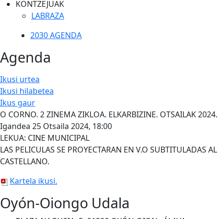
KONTZEJUAK
LABRAZA
2030 AGENDA
Agenda
Ikusi urtea
Ikusi hilabetea
Ikus gaur
O CORNO. 2 ZINEMA ZIKLOA. ELKARBIZINE. OTSAILAK 2024.
Igandea 25 Otsaila 2024, 18:00
LEKUA: CINE MUNICIPAL
LAS PELICULAS SE PROYECTARAN EN V.O SUBTITULADAS AL
CASTELLANO.
Kartela ikusi.
Oyón-Oiongo Udala