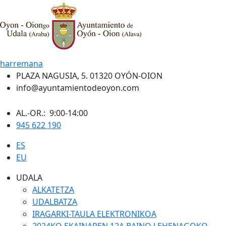
harremana
PLAZA NAGUSIA, 5. 01320 OYÓN-OION
info@ayuntamientodeoyon.com
AL.-OR.: 9:00-14:00
945 622 190
ES
EU
UDALA
ALKATETZA
UDALBATZA
IRAGARKI-TAULA ELEKTRONIKOA