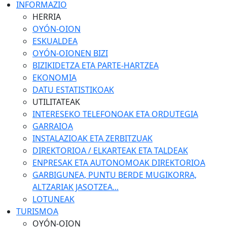
INFORMAZIO
HERRIA
OYÓN-OION
ESKUALDEA
OYÓN-OIONEN BIZI
BIZIKIDETZA ETA PARTE-HARTZEA
EKONOMIA
DATU ESTATISTIKOAK
UTILITATEAK
INTERESEKO TELEFONOAK ETA ORDUTEGIA
GARRAIOA
INSTALAZIOAK ETA ZERBITZUAK
DIREKTORIOA / ELKARTEAK ETA TALDEAK
ENPRESAK ETA AUTONOMOAK DIREKTORIOA
GARBIGUNEA, PUNTU BERDE MUGIKORRA,
ALTZARIAK JASOTZEA...
LOTUNEAK
TURISMOA
OYÓN-OION