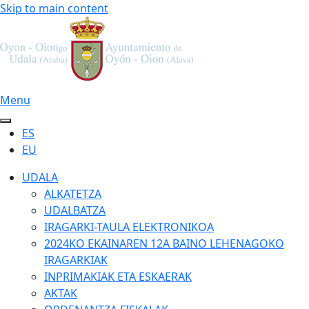
Skip to main content
Menu
ES
EU
UDALA
ALKATETZA
UDALBATZA
IRAGARKI-TAULA ELEKTRONIKOA
2024KO EKAINAREN 12A BAINO LEHENAGOKO
IRAGARKIAK
INPRIMAKIAK ETA ESKAERAK
AKTAK