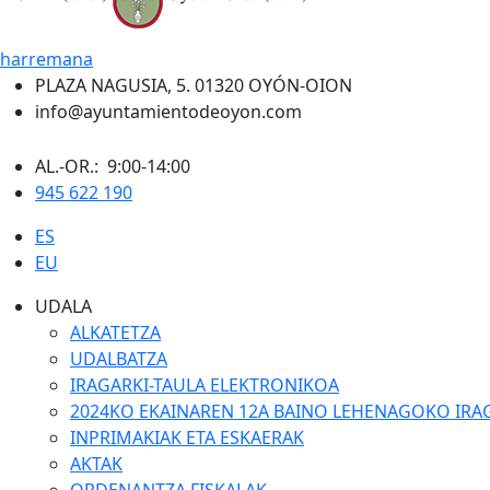
harremana
PLAZA NAGUSIA, 5. 01320 OYÓN-OION
info@ayuntamientodeoyon.com
AL.-OR.: 9:00-14:00
945 622 190
ES
EU
UDALA
ALKATETZA
UDALBATZA
IRAGARKI-TAULA ELEKTRONIKOA
2024KO EKAINAREN 12A BAINO LEHENAGOKO IRA
INPRIMAKIAK ETA ESKAERAK
AKTAK