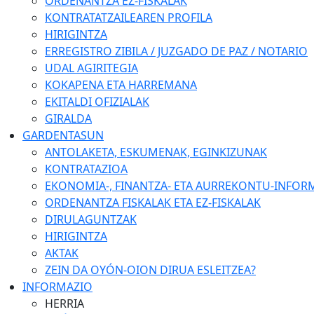
ORDENANTZA EZ-FISKALAK
KONTRATATZAILEAREN PROFILA
HIRIGINTZA
ERREGISTRO ZIBILA / JUZGADO DE PAZ / NOTARIO
UDAL AGIRITEGIA
KOKAPENA ETA HARREMANA
EKITALDI OFIZIALAK
GIRALDA
GARDENTASUN
ANTOLAKETA, ESKUMENAK, EGINKIZUNAK
KONTRATAZIOA
EKONOMIA-, FINANTZA- ETA AURREKONTU-INFOR
ORDENANTZA FISKALAK ETA EZ-FISKALAK
DIRULAGUNTZAK
HIRIGINTZA
AKTAK
ZEIN DA OYÓN-OION DIRUA ESLEITZEA?
INFORMAZIO
HERRIA