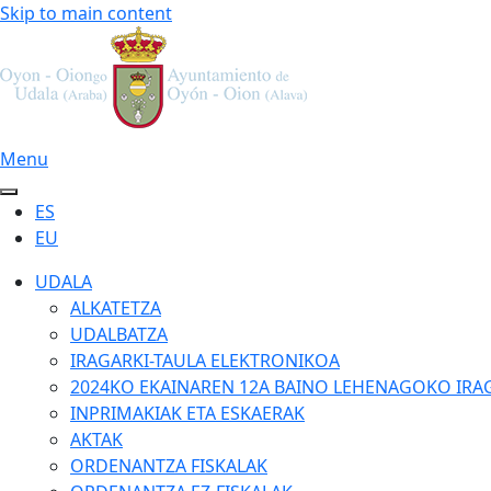
Skip to main content
Menu
ES
EU
UDALA
ALKATETZA
UDALBATZA
IRAGARKI-TAULA ELEKTRONIKOA
2024KO EKAINAREN 12A BAINO LEHENAGOKO IRA
INPRIMAKIAK ETA ESKAERAK
AKTAK
ORDENANTZA FISKALAK