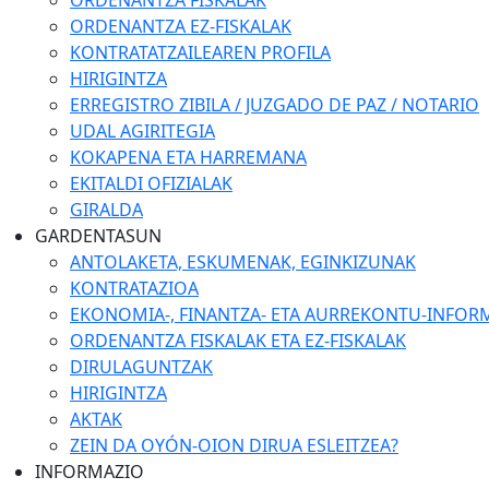
ORDENANTZA FISKALAK
ORDENANTZA EZ-FISKALAK
KONTRATATZAILEAREN PROFILA
HIRIGINTZA
ERREGISTRO ZIBILA / JUZGADO DE PAZ / NOTARIO
UDAL AGIRITEGIA
KOKAPENA ETA HARREMANA
EKITALDI OFIZIALAK
GIRALDA
GARDENTASUN
ANTOLAKETA, ESKUMENAK, EGINKIZUNAK
KONTRATAZIOA
EKONOMIA-, FINANTZA- ETA AURREKONTU-INFOR
ORDENANTZA FISKALAK ETA EZ-FISKALAK
DIRULAGUNTZAK
HIRIGINTZA
AKTAK
ZEIN DA OYÓN-OION DIRUA ESLEITZEA?
INFORMAZIO