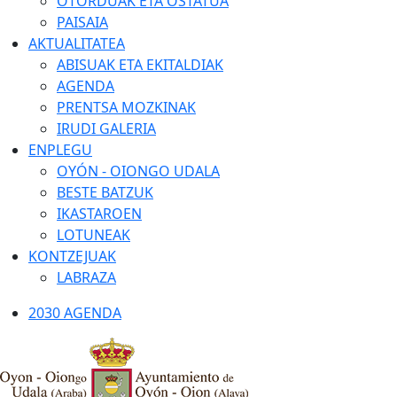
OTORDUAK ETA OSTATUA
PAISAIA
AKTUALITATEA
ABISUAK ETA EKITALDIAK
AGENDA
PRENTSA MOZKINAK
IRUDI GALERIA
ENPLEGU
OYÓN - OIONGO UDALA
BESTE BATZUK
IKASTAROEN
LOTUNEAK
KONTZEJUAK
LABRAZA
2030 AGENDA