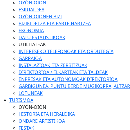
OYÓN-OION
ESKUALDEA
OYÓN-OIONEN BIZI
BIZIKIDETZA ETA PARTE-HARTZEA
EKONOMIA
DATU ESTATISTIKOAK
UTILITATEAK
INTERESEKO TELEFONOAK ETA ORDUTEGIA
GARRAIOA
INSTALAZIOAK ETA ZERBITZUAK
DIREKTORIOA / ELKARTEAK ETA TALDEAK
ENPRESAK ETA AUTONOMOAK DIREKTORIOA
GARBIGUNEA, PUNTU BERDE MUGIKORRA, ALTZARIA
LOTUNEAK
TURISMOA
OYÓN-OION
HISTORIA ETA HERALDIKA
ONDARE ARTISTIKOA
FESTAK