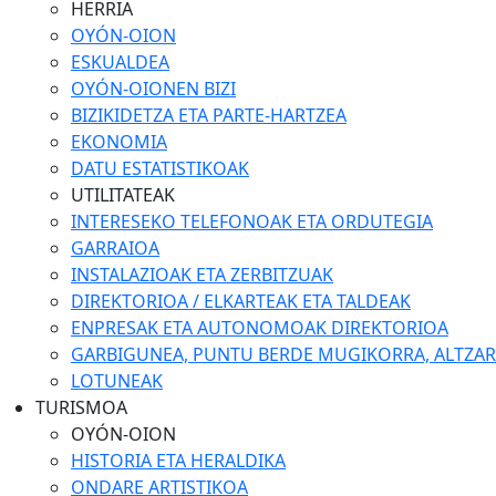
HERRIA
OYÓN-OION
ESKUALDEA
OYÓN-OIONEN BIZI
BIZIKIDETZA ETA PARTE-HARTZEA
EKONOMIA
DATU ESTATISTIKOAK
UTILITATEAK
INTERESEKO TELEFONOAK ETA ORDUTEGIA
GARRAIOA
INSTALAZIOAK ETA ZERBITZUAK
DIREKTORIOA / ELKARTEAK ETA TALDEAK
ENPRESAK ETA AUTONOMOAK DIREKTORIOA
GARBIGUNEA, PUNTU BERDE MUGIKORRA, ALTZARIA
LOTUNEAK
TURISMOA
OYÓN-OION
HISTORIA ETA HERALDIKA
ONDARE ARTISTIKOA