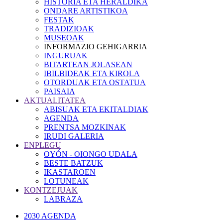
HISTORIA ETA HERALDIKA
ONDARE ARTISTIKOA
FESTAK
TRADIZIOAK
MUSEOAK
INFORMAZIO GEHIGARRIA
INGURUAK
BITARTEAN JOLASEAN
IBILBIDEAK ETA KIROLA
OTORDUAK ETA OSTATUA
PAISAIA
AKTUALITATEA
ABISUAK ETA EKITALDIAK
AGENDA
PRENTSA MOZKINAK
IRUDI GALERIA
ENPLEGU
OYÓN - OIONGO UDALA
BESTE BATZUK
IKASTAROEN
LOTUNEAK
KONTZEJUAK
LABRAZA
2030 AGENDA