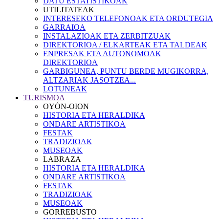
DATU ESTATISTIKOAK
UTILITATEAK
INTERESEKO TELEFONOAK ETA ORDUTEGIA
GARRAIOA
INSTALAZIOAK ETA ZERBITZUAK
DIREKTORIOA / ELKARTEAK ETA TALDEAK
ENPRESAK ETA AUTONOMOAK
DIREKTORIOA
GARBIGUNEA, PUNTU BERDE MUGIKORRA,
ALTZARIAK JASOTZEA...
LOTUNEAK
TURISMOA
OYÓN-OION
HISTORIA ETA HERALDIKA
ONDARE ARTISTIKOA
FESTAK
TRADIZIOAK
MUSEOAK
LABRAZA
HISTORIA ETA HERALDIKA
ONDARE ARTISTIKOA
FESTAK
TRADIZIOAK
MUSEOAK
GORREBUSTO