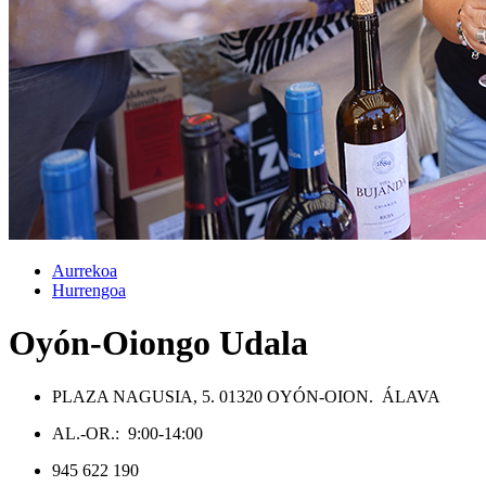
Aurrekoa
Hurrengoa
Oyón-Oiongo Udala
PLAZA NAGUSIA, 5. 01320 OYÓN-OION. ÁLAVA
AL.-OR.: 9:00-14:00
945 622 190