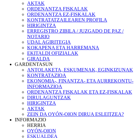
AKTAK
ORDENANTZA FISKALAK
ORDENANTZA EZ-FISKALAK
KONTRATATZAILEAREN PROFILA
HIRIGINTZA
ERREGISTRO ZIBILA / JUZGADO DE PAZ /
NOTARIO
UDAL AGIRITEGIA
KOKAPENA ETA HARREMANA
EKITALDI OFIZIALAK
GIRALDA
GARDENTASUN
ANTOLAKETA, ESKUMENAK, EGINKIZUNAK
KONTRATAZIOA
EKONOMIA-, FINANTZA- ETA AURREKONTU-
INFORMAZIOA
ORDENANTZA FISKALAK ETA EZ-FISKALAK
DIRULAGUNTZAK
HIRIGINTZA
AKTAK
ZEIN DA OYÓN-OION DIRUA ESLEITZEA?
INFORMAZIO
HERRIA
OYÓN-OION
ESKUALDEA