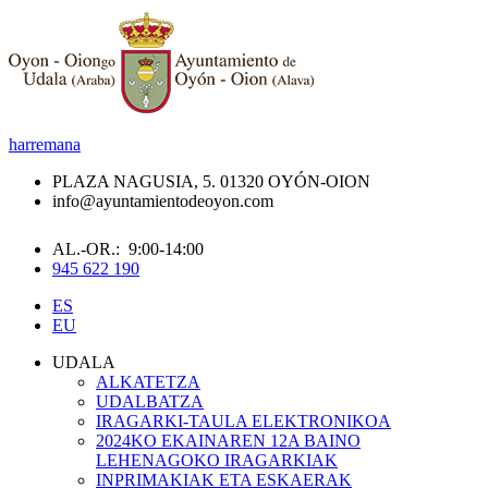
harremana
PLAZA NAGUSIA, 5. 01320 OYÓN-OION
info@ayuntamientodeoyon.com
AL.-OR.: 9:00-14:00
945 622 190
ES
EU
UDALA
ALKATETZA
UDALBATZA
IRAGARKI-TAULA ELEKTRONIKOA
2024KO EKAINAREN 12A BAINO
LEHENAGOKO IRAGARKIAK
INPRIMAKIAK ETA ESKAERAK