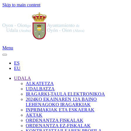
Skip to main content
Menu
ES
EU
UDALA
ALKATETZA
UDALBATZA
IRAGARKI-TAULA ELEKTRONIKOA
2024KO EKAINAREN 12A BAINO
LEHENAGOKO IRAGARKIAK
INPRIMAKIAK ETA ESKAERAK
AKTAK
ORDENANTZA FISKALAK
ORDENANTZA EZ-FISKALAK
KONTRATATZAILEAREN PROFILA