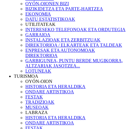
OYÓN-OIONEN BIZI
BIZIKIDETZA ETA PARTE-HARTZEA
EKONOMIA
DATU ESTATISTIKOAK
UTILITATEAK
INTERESEKO TELEFONOAK ETA ORDUTEGIA
GARRAIOA
INSTALAZIOAK ETA ZERBITZUAK
DIREKTORIOA / ELKARTEAK ETA TALDEAK
ENPRESAK ETA AUTONOMOAK
DIREKTORIOA
GARBIGUNEA, PUNTU BERDE MUGIKORRA,
ALTZARIAK JASOTZEA...
LOTUNEAK
TURISMOA
OYÓN-OION
HISTORIA ETA HERALDIKA
ONDARE ARTISTIKOA
FESTAK
TRADIZIOAK
MUSEOAK
LABRAZA
HISTORIA ETA HERALDIKA
ONDARE ARTISTIKOA
FESTAK