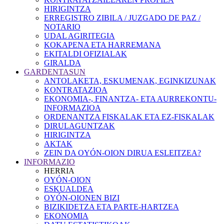
HIRIGINTZA
ERREGISTRO ZIBILA / JUZGADO DE PAZ /
NOTARIO
UDAL AGIRITEGIA
KOKAPENA ETA HARREMANA
EKITALDI OFIZIALAK
GIRALDA
GARDENTASUN
ANTOLAKETA, ESKUMENAK, EGINKIZUNAK
KONTRATAZIOA
EKONOMIA-, FINANTZA- ETA AURREKONTU-
INFORMAZIOA
ORDENANTZA FISKALAK ETA EZ-FISKALAK
DIRULAGUNTZAK
HIRIGINTZA
AKTAK
ZEIN DA OYÓN-OION DIRUA ESLEITZEA?
INFORMAZIO
HERRIA
OYÓN-OION
ESKUALDEA
OYÓN-OIONEN BIZI
BIZIKIDETZA ETA PARTE-HARTZEA
EKONOMIA