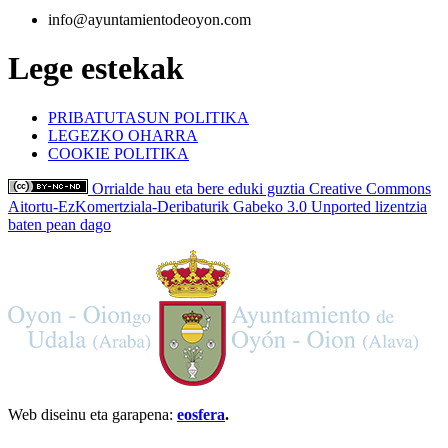
info@ayuntamientodeoyon.com
Lege estekak
PRIBATUTASUN POLITIKA
LEGEZKO OHARRA
COOKIE POLITIKA
Orrialde hau eta bere eduki guztia Creative Commons
Aitortu-EzKomertziala-Deribaturik Gabeko 3.0 Unported lizentzia
baten pean dago
Web diseinu eta garapena:
eosfera
.