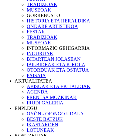
TRADIZIOAK
MUSEOAK
GORREBUSTO
HISTORIA ETA HERALDIKA
ONDARE ARTISTIKOA
FESTAK
TRADIZIOAK
MUSEOAK
INFORMAZIO GEHIGARRIA
INGURUAK
BITARTEAN JOLASEAN
IBILBIDEAK ETA KIROLA
OTORDUAK ETA OSTATUA
PAISAIA
AKTUALITATEA
ABISUAK ETA EKITALDIAK
AGENDA
PRENTSA MOZKINAK
IRUDI GALERIA
ENPLEGU
OYÓN - OIONGO UDALA
BESTE BATZUK
IKASTAROEN
LOTUNEAK
KONTZEJUAK