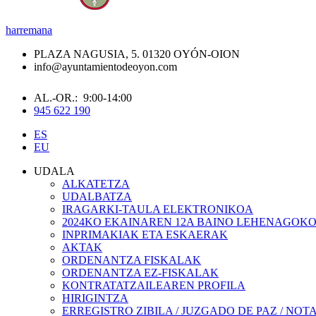
harremana
PLAZA NAGUSIA, 5. 01320 OYÓN-OION
info@ayuntamientodeoyon.com
AL.-OR.: 9:00-14:00
945 622 190
ES
EU
UDALA
ALKATETZA
UDALBATZA
IRAGARKI-TAULA ELEKTRONIKOA
2024KO EKAINAREN 12A BAINO LEHENAGOK
INPRIMAKIAK ETA ESKAERAK
AKTAK
ORDENANTZA FISKALAK
ORDENANTZA EZ-FISKALAK
KONTRATATZAILEAREN PROFILA
HIRIGINTZA
ERREGISTRO ZIBILA / JUZGADO DE PAZ / NOT