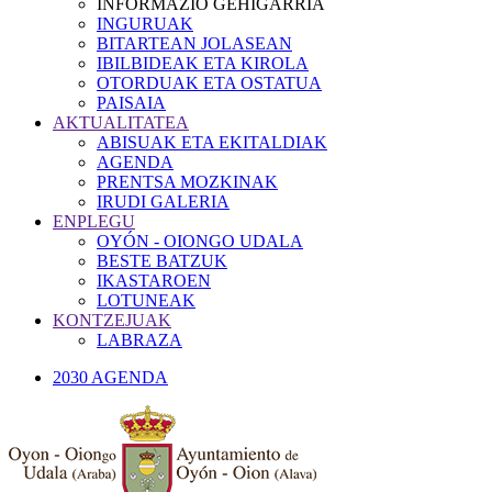
INFORMAZIO GEHIGARRIA
INGURUAK
BITARTEAN JOLASEAN
IBILBIDEAK ETA KIROLA
OTORDUAK ETA OSTATUA
PAISAIA
AKTUALITATEA
ABISUAK ETA EKITALDIAK
AGENDA
PRENTSA MOZKINAK
IRUDI GALERIA
ENPLEGU
OYÓN - OIONGO UDALA
BESTE BATZUK
IKASTAROEN
LOTUNEAK
KONTZEJUAK
LABRAZA
2030 AGENDA