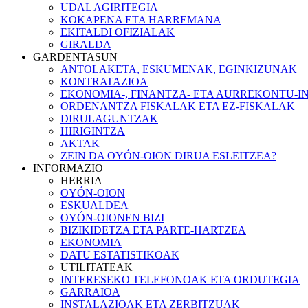
UDAL AGIRITEGIA
KOKAPENA ETA HARREMANA
EKITALDI OFIZIALAK
GIRALDA
GARDENTASUN
ANTOLAKETA, ESKUMENAK, EGINKIZUNAK
KONTRATAZIOA
EKONOMIA-, FINANTZA- ETA AURREKONTU-
ORDENANTZA FISKALAK ETA EZ-FISKALAK
DIRULAGUNTZAK
HIRIGINTZA
AKTAK
ZEIN DA OYÓN-OION DIRUA ESLEITZEA?
INFORMAZIO
HERRIA
OYÓN-OION
ESKUALDEA
OYÓN-OIONEN BIZI
BIZIKIDETZA ETA PARTE-HARTZEA
EKONOMIA
DATU ESTATISTIKOAK
UTILITATEAK
INTERESEKO TELEFONOAK ETA ORDUTEGIA
GARRAIOA
INSTALAZIOAK ETA ZERBITZUAK