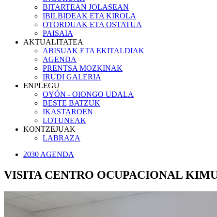
BITARTEAN JOLASEAN
IBILBIDEAK ETA KIROLA
OTORDUAK ETA OSTATUA
PAISAIA
AKTUALITATEA
ABISUAK ETA EKITALDIAK
AGENDA
PRENTSA MOZKINAK
IRUDI GALERIA
ENPLEGU
OYÓN - OIONGO UDALA
BESTE BATZUK
IKASTAROEN
LOTUNEAK
KONTZEJUAK
LABRAZA
2030 AGENDA
VISITA CENTRO OCUPACIONAL KIMU 