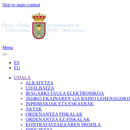
Skip to main content
Menu
ES
EU
UDALA
ALKATETZA
UDALBATZA
IRAGARKI-TAULA ELEKTRONIKOA
2024KO EKAINAREN 12A BAINO LEHENAGOK
INPRIMAKIAK ETA ESKAERAK
AKTAK
ORDENANTZA FISKALAK
ORDENANTZA EZ-FISKALAK
KONTRATATZAILEAREN PROFILA
HIRIGINTZA