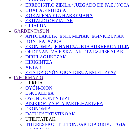
ERREGISTRO ZIBILA / JUZGADO DE PAZ / NOT
UDAL AGIRITEGIA
KOKAPENA ETA HARREMANA
EKITALDI OFIZIALAK
GIRALDA
GARDENTASUN
ANTOLAKETA, ESKUMENAK, EGINKIZUNAK
KONTRATAZIOA
EKONOMIA-, FINANTZA- ETA AURREKONTU-
ORDENANTZA FISKALAK ETA EZ-FISKALAK
DIRULAGUNTZAK
HIRIGINTZA
AKTAK
ZEIN DA OYÓN-OION DIRUA ESLEITZEA?
INFORMAZIO
HERRIA
OYÓN-OION
ESKUALDEA
OYÓN-OIONEN BIZI
BIZIKIDETZA ETA PARTE-HARTZEA
EKONOMIA
DATU ESTATISTIKOAK
UTILITATEAK
INTERESEKO TELEFONOAK ETA ORDUTEGIA