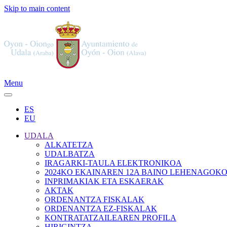
Skip to main content
Menu
ES
EU
UDALA
ALKATETZA
UDALBATZA
IRAGARKI-TAULA ELEKTRONIKOA
2024KO EKAINAREN 12A BAINO LEHENAGOK
INPRIMAKIAK ETA ESKAERAK
AKTAK
ORDENANTZA FISKALAK
ORDENANTZA EZ-FISKALAK
KONTRATATZAILEAREN PROFILA
HIRIGINTZA