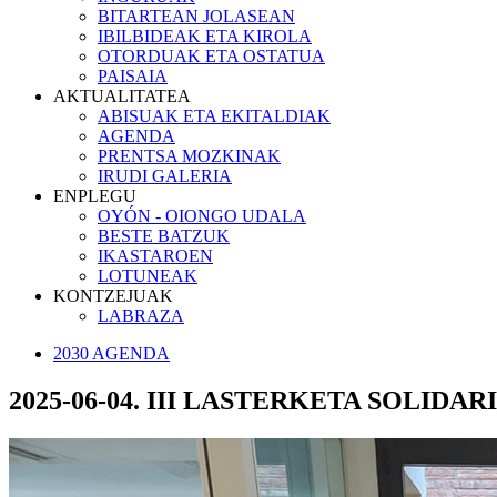
BITARTEAN JOLASEAN
IBILBIDEAK ETA KIROLA
OTORDUAK ETA OSTATUA
PAISAIA
AKTUALITATEA
ABISUAK ETA EKITALDIAK
AGENDA
PRENTSA MOZKINAK
IRUDI GALERIA
ENPLEGU
OYÓN - OIONGO UDALA
BESTE BATZUK
IKASTAROEN
LOTUNEAK
KONTZEJUAK
LABRAZA
2030 AGENDA
2025-06-04. III LASTERKETA SOLID