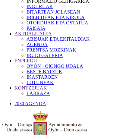
INFORMAZIO GEHIGARRIA
INGURUAK
BITARTEAN JOLASEAN
IBILBIDEAK ETA KIROLA
OTORDUAK ETA OSTATUA
PAISAIA
AKTUALITATEA
ABISUAK ETA EKITALDIAK
AGENDA
PRENTSA MOZKINAK
IRUDI GALERIA
ENPLEGU
OYÓN - OIONGO UDALA
BESTE BATZUK
IKASTAROEN
LOTUNEAK
KONTZEJUAK
LABRAZA
2030 AGENDA