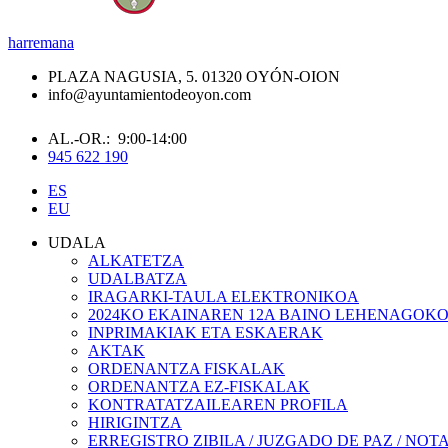
harremana
PLAZA NAGUSIA, 5. 01320 OYÓN-OION
info@ayuntamientodeoyon.com
AL.-OR.: 9:00-14:00
945 622 190
ES
EU
UDALA
ALKATETZA
UDALBATZA
IRAGARKI-TAULA ELEKTRONIKOA
2024KO EKAINAREN 12A BAINO LEHENAGOK
INPRIMAKIAK ETA ESKAERAK
AKTAK
ORDENANTZA FISKALAK
ORDENANTZA EZ-FISKALAK
KONTRATATZAILEAREN PROFILA
HIRIGINTZA
ERREGISTRO ZIBILA / JUZGADO DE PAZ / NOT