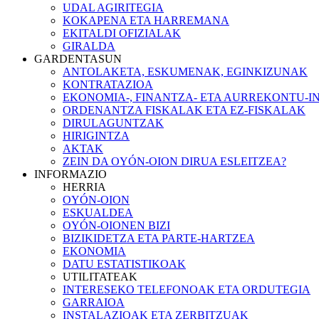
UDAL AGIRITEGIA
KOKAPENA ETA HARREMANA
EKITALDI OFIZIALAK
GIRALDA
GARDENTASUN
ANTOLAKETA, ESKUMENAK, EGINKIZUNAK
KONTRATAZIOA
EKONOMIA-, FINANTZA- ETA AURREKONTU-
ORDENANTZA FISKALAK ETA EZ-FISKALAK
DIRULAGUNTZAK
HIRIGINTZA
AKTAK
ZEIN DA OYÓN-OION DIRUA ESLEITZEA?
INFORMAZIO
HERRIA
OYÓN-OION
ESKUALDEA
OYÓN-OIONEN BIZI
BIZIKIDETZA ETA PARTE-HARTZEA
EKONOMIA
DATU ESTATISTIKOAK
UTILITATEAK
INTERESEKO TELEFONOAK ETA ORDUTEGIA
GARRAIOA
INSTALAZIOAK ETA ZERBITZUAK