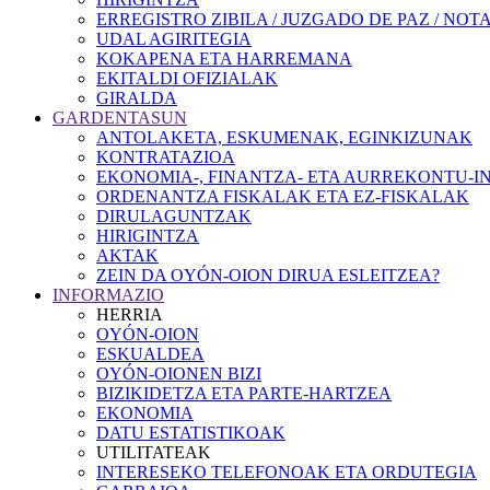
ERREGISTRO ZIBILA / JUZGADO DE PAZ / NOT
UDAL AGIRITEGIA
KOKAPENA ETA HARREMANA
EKITALDI OFIZIALAK
GIRALDA
GARDENTASUN
ANTOLAKETA, ESKUMENAK, EGINKIZUNAK
KONTRATAZIOA
EKONOMIA-, FINANTZA- ETA AURREKONTU-
ORDENANTZA FISKALAK ETA EZ-FISKALAK
DIRULAGUNTZAK
HIRIGINTZA
AKTAK
ZEIN DA OYÓN-OION DIRUA ESLEITZEA?
INFORMAZIO
HERRIA
OYÓN-OION
ESKUALDEA
OYÓN-OIONEN BIZI
BIZIKIDETZA ETA PARTE-HARTZEA
EKONOMIA
DATU ESTATISTIKOAK
UTILITATEAK
INTERESEKO TELEFONOAK ETA ORDUTEGIA