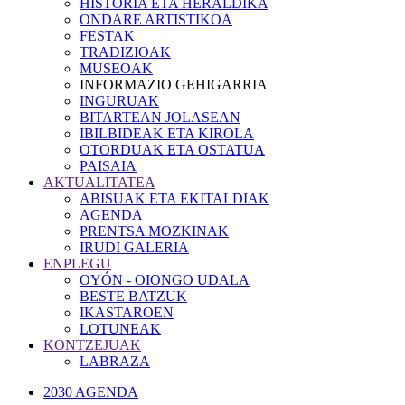
HISTORIA ETA HERALDIKA
ONDARE ARTISTIKOA
FESTAK
TRADIZIOAK
MUSEOAK
INFORMAZIO GEHIGARRIA
INGURUAK
BITARTEAN JOLASEAN
IBILBIDEAK ETA KIROLA
OTORDUAK ETA OSTATUA
PAISAIA
AKTUALITATEA
ABISUAK ETA EKITALDIAK
AGENDA
PRENTSA MOZKINAK
IRUDI GALERIA
ENPLEGU
OYÓN - OIONGO UDALA
BESTE BATZUK
IKASTAROEN
LOTUNEAK
KONTZEJUAK
LABRAZA
2030 AGENDA