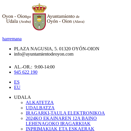
harremana
PLAZA NAGUSIA, 5. 01320 OYÓN-OION
info@ayuntamientodeoyon.com
AL.-OR.: 9:00-14:00
945 622 190
ES
EU
UDALA
ALKATETZA
UDALBATZA
IRAGARKI-TAULA ELEKTRONIKOA
2024KO EKAINAREN 12A BAINO
LEHENAGOKO IRAGARKIAK
INPRIMAKIAK ETA ESKAERAK