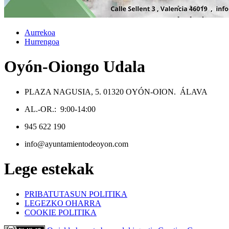
Aurrekoa
Hurrengoa
Oyón-Oiongo Udala
PLAZA NAGUSIA, 5. 01320 OYÓN-OION. ÁLAVA
AL.-OR.: 9:00-14:00
945 622 190
info@ayuntamientodeoyon.com
Lege estekak
PRIBATUTASUN POLITIKA
LEGEZKO OHARRA
COOKIE POLITIKA