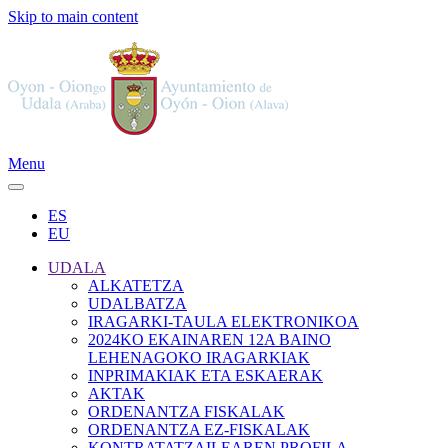
Skip to main content
Menu
ES
EU
UDALA
ALKATETZA
UDALBATZA
IRAGARKI-TAULA ELEKTRONIKOA
2024KO EKAINAREN 12A BAINO
LEHENAGOKO IRAGARKIAK
INPRIMAKIAK ETA ESKAERAK
AKTAK
ORDENANTZA FISKALAK
ORDENANTZA EZ-FISKALAK
KONTRATATZAILEAREN PROFILA