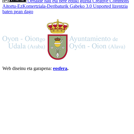
Orrialde hau eta bere eduki guztia Creative Commons
Aitortu-EzKomertziala-Deribaturik Gabeko 3.0 Unported lizentzia
baten pean dago
Web diseinu eta garapena:
eosfera
.