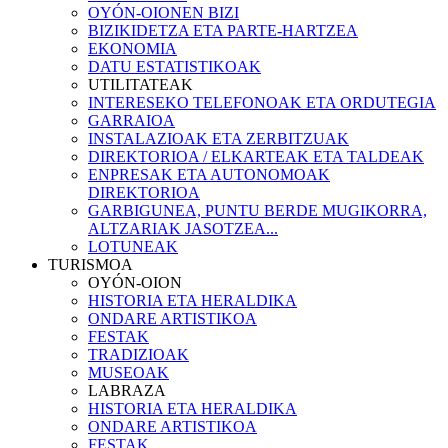
OYÓN-OIONEN BIZI
BIZIKIDETZA ETA PARTE-HARTZEA
EKONOMIA
DATU ESTATISTIKOAK
UTILITATEAK
INTERESEKO TELEFONOAK ETA ORDUTEGIA
GARRAIOA
INSTALAZIOAK ETA ZERBITZUAK
DIREKTORIOA / ELKARTEAK ETA TALDEAK
ENPRESAK ETA AUTONOMOAK
DIREKTORIOA
GARBIGUNEA, PUNTU BERDE MUGIKORRA,
ALTZARIAK JASOTZEA...
LOTUNEAK
TURISMOA
OYÓN-OION
HISTORIA ETA HERALDIKA
ONDARE ARTISTIKOA
FESTAK
TRADIZIOAK
MUSEOAK
LABRAZA
HISTORIA ETA HERALDIKA
ONDARE ARTISTIKOA
FESTAK