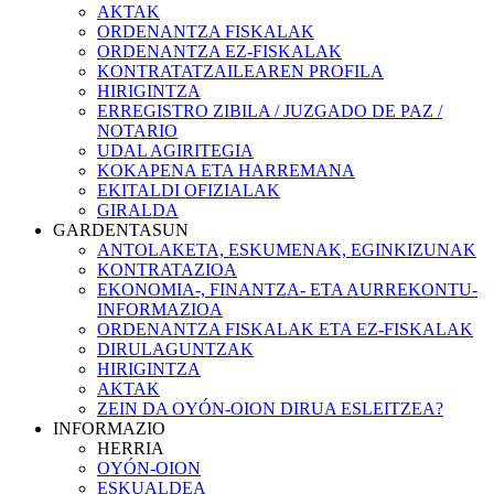
AKTAK
ORDENANTZA FISKALAK
ORDENANTZA EZ-FISKALAK
KONTRATATZAILEAREN PROFILA
HIRIGINTZA
ERREGISTRO ZIBILA / JUZGADO DE PAZ /
NOTARIO
UDAL AGIRITEGIA
KOKAPENA ETA HARREMANA
EKITALDI OFIZIALAK
GIRALDA
GARDENTASUN
ANTOLAKETA, ESKUMENAK, EGINKIZUNAK
KONTRATAZIOA
EKONOMIA-, FINANTZA- ETA AURREKONTU-
INFORMAZIOA
ORDENANTZA FISKALAK ETA EZ-FISKALAK
DIRULAGUNTZAK
HIRIGINTZA
AKTAK
ZEIN DA OYÓN-OION DIRUA ESLEITZEA?
INFORMAZIO
HERRIA
OYÓN-OION
ESKUALDEA