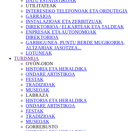
DATU ESTATISTIKOAK
UTILITATEAK
INTERESEKO TELEFONOAK ETA ORDUTEGIA
GARRAIOA
INSTALAZIOAK ETA ZERBITZUAK
DIREKTORIOA / ELKARTEAK ETA TALDEAK
ENPRESAK ETA AUTONOMOAK
DIREKTORIOA
GARBIGUNEA, PUNTU BERDE MUGIKORRA,
ALTZARIAK JASOTZEA...
LOTUNEAK
TURISMOA
OYÓN-OION
HISTORIA ETA HERALDIKA
ONDARE ARTISTIKOA
FESTAK
TRADIZIOAK
MUSEOAK
LABRAZA
HISTORIA ETA HERALDIKA
ONDARE ARTISTIKOA
FESTAK
TRADIZIOAK
MUSEOAK
GORREBUSTO