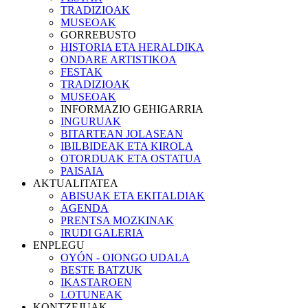
TRADIZIOAK
MUSEOAK
GORREBUSTO
HISTORIA ETA HERALDIKA
ONDARE ARTISTIKOA
FESTAK
TRADIZIOAK
MUSEOAK
INFORMAZIO GEHIGARRIA
INGURUAK
BITARTEAN JOLASEAN
IBILBIDEAK ETA KIROLA
OTORDUAK ETA OSTATUA
PAISAIA
AKTUALITATEA
ABISUAK ETA EKITALDIAK
AGENDA
PRENTSA MOZKINAK
IRUDI GALERIA
ENPLEGU
OYÓN - OIONGO UDALA
BESTE BATZUK
IKASTAROEN
LOTUNEAK
KONTZEJUAK