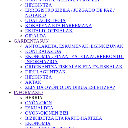
HIRIGINTZA
ERREGISTRO ZIBILA / JUZGADO DE PAZ /
NOTARIO
UDAL AGIRITEGIA
KOKAPENA ETA HARREMANA
EKITALDI OFIZIALAK
GIRALDA
GARDENTASUN
ANTOLAKETA, ESKUMENAK, EGINKIZUNAK
KONTRATAZIOA
EKONOMIA-, FINANTZA- ETA AURREKONTU-
INFORMAZIOA
ORDENANTZA FISKALAK ETA EZ-FISKALAK
DIRULAGUNTZAK
HIRIGINTZA
AKTAK
ZEIN DA OYÓN-OION DIRUA ESLEITZEA?
INFORMAZIO
HERRIA
OYÓN-OION
ESKUALDEA
OYÓN-OIONEN BIZI
BIZIKIDETZA ETA PARTE-HARTZEA
EKONOMIA