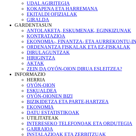
UDAL AGIRITEGIA
KOKAPENA ETA HARREMANA
EKITALDI OFIZIALAK
GIRALDA
GARDENTASUN
ANTOLAKETA, ESKUMENAK, EGINKIZUNAK
KONTRATAZIOA
EKONOMIA-, FINANTZA- ETA AURREKONTU-
ORDENANTZA FISKALAK ETA EZ-FISKALAK
DIRULAGUNTZAK
HIRIGINTZA
AKTAK
ZEIN DA OYÓN-OION DIRUA ESLEITZEA?
INFORMAZIO
HERRIA
OYÓN-OION
ESKUALDEA
OYÓN-OIONEN BIZI
BIZIKIDETZA ETA PARTE-HARTZEA
EKONOMIA
DATU ESTATISTIKOAK
UTILITATEAK
INTERESEKO TELEFONOAK ETA ORDUTEGIA
GARRAIOA
INSTALAZIOAK ETA ZERBITZUAK