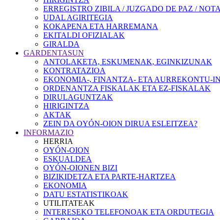
ERREGISTRO ZIBILA / JUZGADO DE PAZ / NOT
UDAL AGIRITEGIA
KOKAPENA ETA HARREMANA
EKITALDI OFIZIALAK
GIRALDA
GARDENTASUN
ANTOLAKETA, ESKUMENAK, EGINKIZUNAK
KONTRATAZIOA
EKONOMIA-, FINANTZA- ETA AURREKONTU-
ORDENANTZA FISKALAK ETA EZ-FISKALAK
DIRULAGUNTZAK
HIRIGINTZA
AKTAK
ZEIN DA OYÓN-OION DIRUA ESLEITZEA?
INFORMAZIO
HERRIA
OYÓN-OION
ESKUALDEA
OYÓN-OIONEN BIZI
BIZIKIDETZA ETA PARTE-HARTZEA
EKONOMIA
DATU ESTATISTIKOAK
UTILITATEAK
INTERESEKO TELEFONOAK ETA ORDUTEGIA