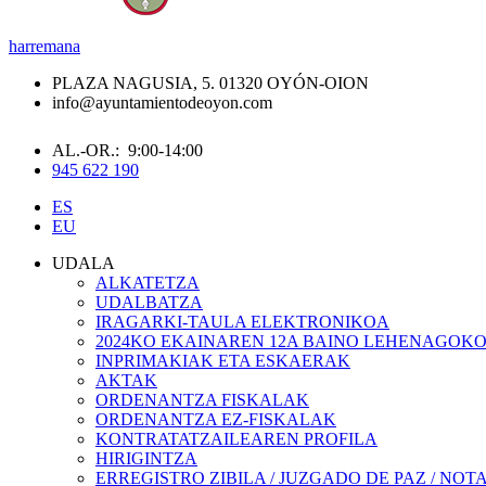
harremana
PLAZA NAGUSIA, 5. 01320 OYÓN-OION
info@ayuntamientodeoyon.com
AL.-OR.: 9:00-14:00
945 622 190
ES
EU
UDALA
ALKATETZA
UDALBATZA
IRAGARKI-TAULA ELEKTRONIKOA
2024KO EKAINAREN 12A BAINO LEHENAGOK
INPRIMAKIAK ETA ESKAERAK
AKTAK
ORDENANTZA FISKALAK
ORDENANTZA EZ-FISKALAK
KONTRATATZAILEAREN PROFILA
HIRIGINTZA
ERREGISTRO ZIBILA / JUZGADO DE PAZ / NOT