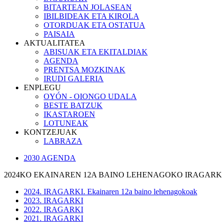
BITARTEAN JOLASEAN
IBILBIDEAK ETA KIROLA
OTORDUAK ETA OSTATUA
PAISAIA
AKTUALITATEA
ABISUAK ETA EKITALDIAK
AGENDA
PRENTSA MOZKINAK
IRUDI GALERIA
ENPLEGU
OYÓN - OIONGO UDALA
BESTE BATZUK
IKASTAROEN
LOTUNEAK
KONTZEJUAK
LABRAZA
2030 AGENDA
2024KO EKAINAREN 12A BAINO LEHENAGOKO IRAGARK
2024. IRAGARKI. Ekainaren 12a baino lehenagokoak
2023. IRAGARKI
2022. IRAGARKI
2021. IRAGARKI