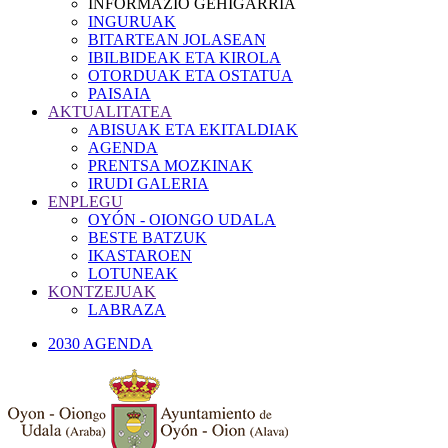
INFORMAZIO GEHIGARRIA
INGURUAK
BITARTEAN JOLASEAN
IBILBIDEAK ETA KIROLA
OTORDUAK ETA OSTATUA
PAISAIA
AKTUALITATEA
ABISUAK ETA EKITALDIAK
AGENDA
PRENTSA MOZKINAK
IRUDI GALERIA
ENPLEGU
OYÓN - OIONGO UDALA
BESTE BATZUK
IKASTAROEN
LOTUNEAK
KONTZEJUAK
LABRAZA
2030 AGENDA