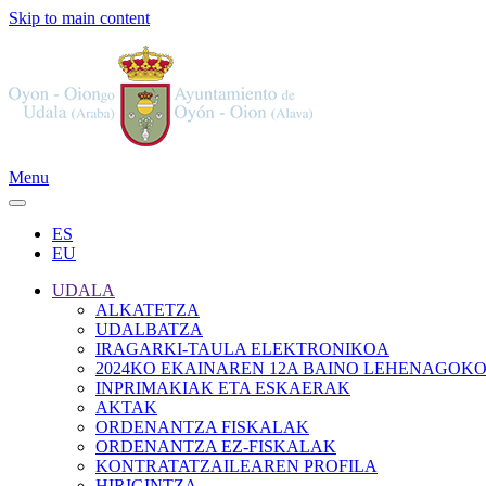
Skip to main content
Menu
ES
EU
UDALA
ALKATETZA
UDALBATZA
IRAGARKI-TAULA ELEKTRONIKOA
2024KO EKAINAREN 12A BAINO LEHENAGOK
INPRIMAKIAK ETA ESKAERAK
AKTAK
ORDENANTZA FISKALAK
ORDENANTZA EZ-FISKALAK
KONTRATATZAILEAREN PROFILA
HIRIGINTZA