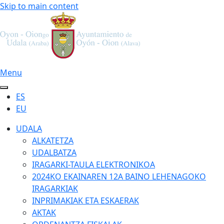
Skip to main content
Menu
ES
EU
UDALA
ALKATETZA
UDALBATZA
IRAGARKI-TAULA ELEKTRONIKOA
2024KO EKAINAREN 12A BAINO LEHENAGOKO
IRAGARKIAK
INPRIMAKIAK ETA ESKAERAK
AKTAK