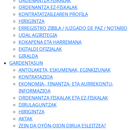
ORDENANTZA FISKALAK
ORDENANTZA EZ-FISKALAK
KONTRATATZAILEAREN PROFILA
HIRIGINTZA
ERREGISTRO ZIBILA / JUZGADO DE PAZ / NOTARIO
UDAL AGIRITEGIA
KOKAPENA ETA HARREMANA
EKITALDI OFIZIALAK
GIRALDA
GARDENTASUN
ANTOLAKETA, ESKUMENAK, EGINKIZUNAK
KONTRATAZIOA
EKONOMIA-, FINANTZA- ETA AURREKONTU-
INFORMAZIOA
ORDENANTZA FISKALAK ETA EZ-FISKALAK
DIRULAGUNTZAK
HIRIGINTZA
AKTAK
ZEIN DA OYÓN-OION DIRUA ESLEITZEA?