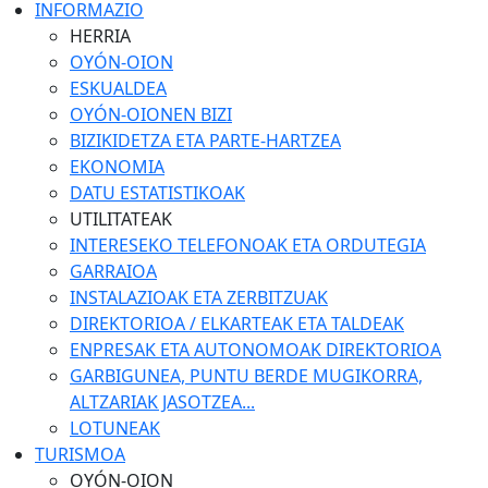
INFORMAZIO
HERRIA
OYÓN-OION
ESKUALDEA
OYÓN-OIONEN BIZI
BIZIKIDETZA ETA PARTE-HARTZEA
EKONOMIA
DATU ESTATISTIKOAK
UTILITATEAK
INTERESEKO TELEFONOAK ETA ORDUTEGIA
GARRAIOA
INSTALAZIOAK ETA ZERBITZUAK
DIREKTORIOA / ELKARTEAK ETA TALDEAK
ENPRESAK ETA AUTONOMOAK DIREKTORIOA
GARBIGUNEA, PUNTU BERDE MUGIKORRA,
ALTZARIAK JASOTZEA...
LOTUNEAK
TURISMOA
OYÓN-OION