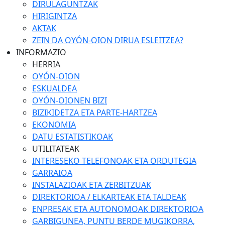
DIRULAGUNTZAK
HIRIGINTZA
AKTAK
ZEIN DA OYÓN-OION DIRUA ESLEITZEA?
INFORMAZIO
HERRIA
OYÓN-OION
ESKUALDEA
OYÓN-OIONEN BIZI
BIZIKIDETZA ETA PARTE-HARTZEA
EKONOMIA
DATU ESTATISTIKOAK
UTILITATEAK
INTERESEKO TELEFONOAK ETA ORDUTEGIA
GARRAIOA
INSTALAZIOAK ETA ZERBITZUAK
DIREKTORIOA / ELKARTEAK ETA TALDEAK
ENPRESAK ETA AUTONOMOAK DIREKTORIOA
GARBIGUNEA, PUNTU BERDE MUGIKORRA,