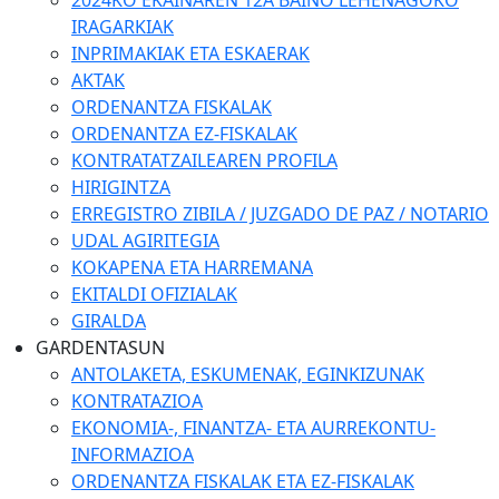
2024KO EKAINAREN 12A BAINO LEHENAGOKO
IRAGARKIAK
INPRIMAKIAK ETA ESKAERAK
AKTAK
ORDENANTZA FISKALAK
ORDENANTZA EZ-FISKALAK
KONTRATATZAILEAREN PROFILA
HIRIGINTZA
ERREGISTRO ZIBILA / JUZGADO DE PAZ / NOTARIO
UDAL AGIRITEGIA
KOKAPENA ETA HARREMANA
EKITALDI OFIZIALAK
GIRALDA
GARDENTASUN
ANTOLAKETA, ESKUMENAK, EGINKIZUNAK
KONTRATAZIOA
EKONOMIA-, FINANTZA- ETA AURREKONTU-
INFORMAZIOA
ORDENANTZA FISKALAK ETA EZ-FISKALAK