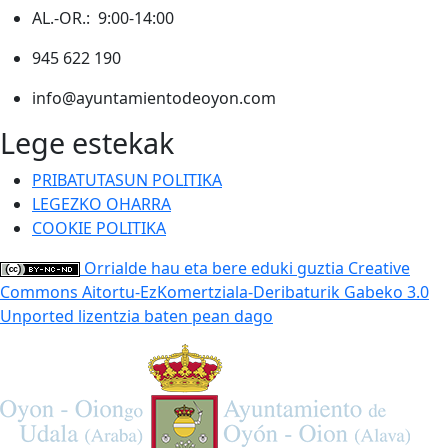
AL.-OR.: 9:00-14:00
945 622 190
info@ayuntamientodeoyon.com
Lege estekak
PRIBATUTASUN POLITIKA
LEGEZKO OHARRA
COOKIE POLITIKA
Orrialde hau eta bere eduki guztia Creative
Commons Aitortu-EzKomertziala-Deribaturik Gabeko 3.0
Unported lizentzia baten pean dago