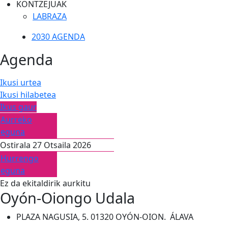
KONTZEJUAK
LABRAZA
2030 AGENDA
Agenda
Ikusi urtea
Ikusi hilabetea
Ikus gaur
Aurreko
eguna
Ostirala 27 Otsaila 2026
Hurrengo
eguna
Ez da ekitaldirik aurkitu
Oyón-Oiongo Udala
PLAZA NAGUSIA, 5. 01320 OYÓN-OION. ÁLAVA