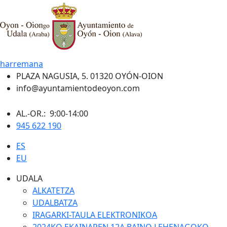
harremana
PLAZA NAGUSIA, 5. 01320 OYÓN-OION
info@ayuntamientodeoyon.com
AL.-OR.: 9:00-14:00
945 622 190
ES
EU
UDALA
ALKATETZA
UDALBATZA
IRAGARKI-TAULA ELEKTRONIKOA