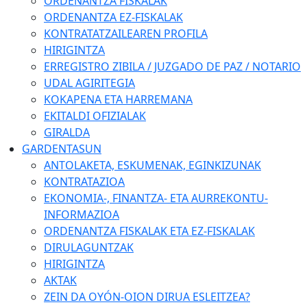
ORDENANTZA FISKALAK
ORDENANTZA EZ-FISKALAK
KONTRATATZAILEAREN PROFILA
HIRIGINTZA
ERREGISTRO ZIBILA / JUZGADO DE PAZ / NOTARIO
UDAL AGIRITEGIA
KOKAPENA ETA HARREMANA
EKITALDI OFIZIALAK
GIRALDA
GARDENTASUN
ANTOLAKETA, ESKUMENAK, EGINKIZUNAK
KONTRATAZIOA
EKONOMIA-, FINANTZA- ETA AURREKONTU-
INFORMAZIOA
ORDENANTZA FISKALAK ETA EZ-FISKALAK
DIRULAGUNTZAK
HIRIGINTZA
AKTAK
ZEIN DA OYÓN-OION DIRUA ESLEITZEA?