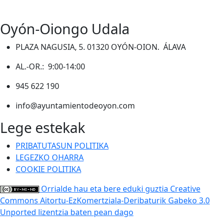
Oyón-Oiongo Udala
PLAZA NAGUSIA, 5. 01320 OYÓN-OION. ÁLAVA
AL.-OR.: 9:00-14:00
945 622 190
info@ayuntamientodeoyon.com
Lege estekak
PRIBATUTASUN POLITIKA
LEGEZKO OHARRA
COOKIE POLITIKA
Orrialde hau eta bere eduki guztia Creative
Commons Aitortu-EzKomertziala-Deribaturik Gabeko 3.0
Unported lizentzia baten pean dago