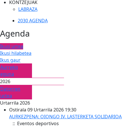
KONTZEJUAK
LABRAZA
2030 AGENDA
Agenda
Ikusi urtea
Ikusi hilabetea
Ikus gaur
Aurreko
eguna
2026
Datorren
urtea
Urtarrila 2026
Ostirala 09 Urtarrila 2026 19:30
AURKEZPENA: OIONGO IV. LASTERKETA SOLIDARIOA
:: Eventos deportivos