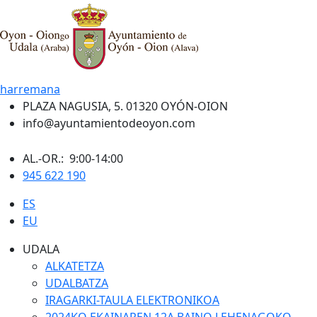
harremana
PLAZA NAGUSIA, 5. 01320 OYÓN-OION
info@ayuntamientodeoyon.com
AL.-OR.: 9:00-14:00
945 622 190
ES
EU
UDALA
ALKATETZA
UDALBATZA
IRAGARKI-TAULA ELEKTRONIKOA