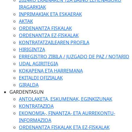
2024KO EKAINAREN 12A BAINO LEHENAGOKO
IRAGARKIAK
INPRIMAKIAK ETA ESKAERAK
AKTAK
ORDENANTZA FISKALAK
ORDENANTZA EZ-FISKALAK
KONTRATATZAILEAREN PROFILA
HIRIGINTZA
ERREGISTRO ZIBILA / JUZGADO DE PAZ / NOTARIO
UDAL AGIRITEGIA
KOKAPENA ETA HARREMANA
EKITALDI OFIZIALAK
GIRALDA
GARDENTASUN
ANTOLAKETA, ESKUMENAK, EGINKIZUNAK
KONTRATAZIOA
EKONOMIA-, FINANTZA- ETA AURREKONTU-
INFORMAZIOA
ORDENANTZA FISKALAK ETA EZ-FISKALAK