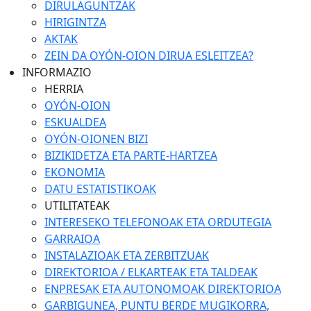
DIRULAGUNTZAK
HIRIGINTZA
AKTAK
ZEIN DA OYÓN-OION DIRUA ESLEITZEA?
INFORMAZIO
HERRIA
OYÓN-OION
ESKUALDEA
OYÓN-OIONEN BIZI
BIZIKIDETZA ETA PARTE-HARTZEA
EKONOMIA
DATU ESTATISTIKOAK
UTILITATEAK
INTERESEKO TELEFONOAK ETA ORDUTEGIA
GARRAIOA
INSTALAZIOAK ETA ZERBITZUAK
DIREKTORIOA / ELKARTEAK ETA TALDEAK
ENPRESAK ETA AUTONOMOAK DIREKTORIOA
GARBIGUNEA, PUNTU BERDE MUGIKORRA,