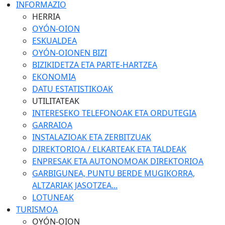
INFORMAZIO
HERRIA
OYÓN-OION
ESKUALDEA
OYÓN-OIONEN BIZI
BIZIKIDETZA ETA PARTE-HARTZEA
EKONOMIA
DATU ESTATISTIKOAK
UTILITATEAK
INTERESEKO TELEFONOAK ETA ORDUTEGIA
GARRAIOA
INSTALAZIOAK ETA ZERBITZUAK
DIREKTORIOA / ELKARTEAK ETA TALDEAK
ENPRESAK ETA AUTONOMOAK DIREKTORIOA
GARBIGUNEA, PUNTU BERDE MUGIKORRA,
ALTZARIAK JASOTZEA...
LOTUNEAK
TURISMOA
OYÓN-OION