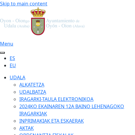
Skip to main content
Menu
ES
EU
UDALA
ALKATETZA
UDALBATZA
IRAGARKI-TAULA ELEKTRONIKOA
2024KO EKAINAREN 12A BAINO LEHENAGOKO
IRAGARKIAK
INPRIMAKIAK ETA ESKAERAK
AKTAK