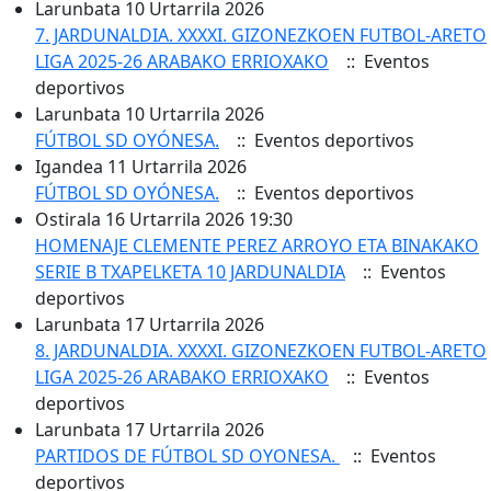
Larunbata 10 Urtarrila 2026
7. JARDUNALDIA. XXXXI. GIZONEZKOEN FUTBOL-ARETO
LIGA 2025-26 ARABAKO ERRIOXAKO
:: Eventos
deportivos
Larunbata 10 Urtarrila 2026
FÚTBOL SD OYÓNESA.
:: Eventos deportivos
Igandea 11 Urtarrila 2026
FÚTBOL SD OYÓNESA.
:: Eventos deportivos
Ostirala 16 Urtarrila 2026 19:30
HOMENAJE CLEMENTE PEREZ ARROYO ETA BINAKAKO
SERIE B TXAPELKETA 10 JARDUNALDIA
:: Eventos
deportivos
Larunbata 17 Urtarrila 2026
8. JARDUNALDIA. XXXXI. GIZONEZKOEN FUTBOL-ARETO
LIGA 2025-26 ARABAKO ERRIOXAKO
:: Eventos
deportivos
Larunbata 17 Urtarrila 2026
PARTIDOS DE FÚTBOL SD OYONESA.
:: Eventos
deportivos