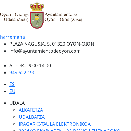
harremana
PLAZA NAGUSIA, 5. 01320 OYÓN-OION
info@ayuntamientodeoyon.com
AL.-OR.: 9:00-14:00
945 622 190
ES
EU
UDALA
ALKATETZA
UDALBATZA
IRAGARKI-TAULA ELEKTRONIKOA