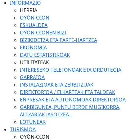
INFORMAZIO
HERRIA
OYÓN-OION
ESKUALDEA
OYÓN-OIONEN BIZI
BIZIKIDETZA ETA PARTE-HARTZEA
EKONOMIA
DATU ESTATISTIKOAK
UTILITATEAK
INTERESEKO TELEFONOAK ETA ORDUTEGIA
GARRAIOA
INSTALAZIOAK ETA ZERBITZUAK
DIREKTORIOA / ELKARTEAK ETA TALDEAK
ENPRESAK ETA AUTONOMOAK DIREKTORIOA
GARBIGUNEA, PUNTU BERDE MUGIKORRA,
ALTZARIAK JASOTZEA...
LOTUNEAK
TURISMOA
OYÓN-OION