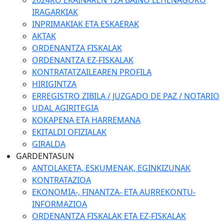
2024KO EKAINAREN 12A BAINO LEHENAGOKO
IRAGARKIAK
INPRIMAKIAK ETA ESKAERAK
AKTAK
ORDENANTZA FISKALAK
ORDENANTZA EZ-FISKALAK
KONTRATATZAILEAREN PROFILA
HIRIGINTZA
ERREGISTRO ZIBILA / JUZGADO DE PAZ / NOTARIO
UDAL AGIRITEGIA
KOKAPENA ETA HARREMANA
EKITALDI OFIZIALAK
GIRALDA
GARDENTASUN
ANTOLAKETA, ESKUMENAK, EGINKIZUNAK
KONTRATAZIOA
EKONOMIA-, FINANTZA- ETA AURREKONTU-
INFORMAZIOA
ORDENANTZA FISKALAK ETA EZ-FISKALAK