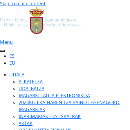
Skip to main content
Menu
ES
EU
UDALA
ALKATETZA
UDALBATZA
IRAGARKI-TAULA ELEKTRONIKOA
2024KO EKAINAREN 12A BAINO LEHENAGOKO
IRAGARKIAK
INPRIMAKIAK ETA ESKAERAK
AKTAK