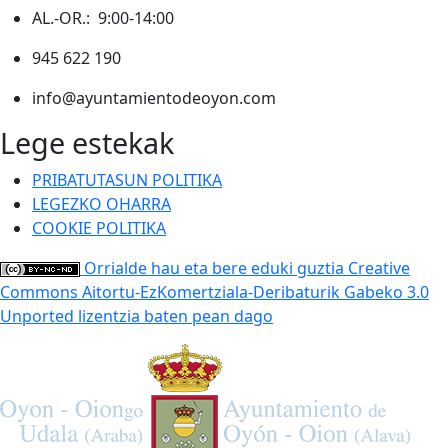
AL.-OR.: 9:00-14:00
945 622 190
info@ayuntamientodeoyon.com
Lege estekak
PRIBATUTASUN POLITIKA
LEGEZKO OHARRA
COOKIE POLITIKA
Orrialde hau eta bere eduki guztia Creative
Commons Aitortu-EzKomertziala-Deribaturik Gabeko 3.0
Unported lizentzia baten pean dago