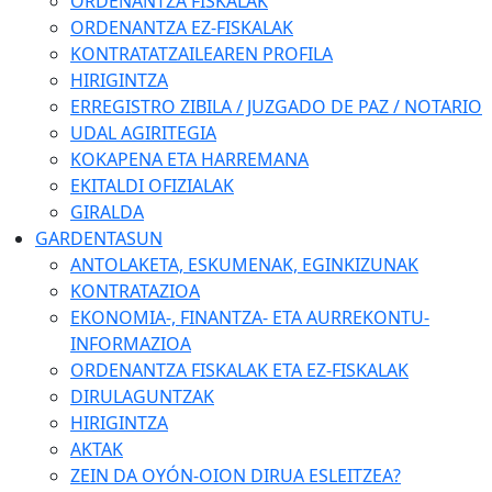
ORDENANTZA FISKALAK
ORDENANTZA EZ-FISKALAK
KONTRATATZAILEAREN PROFILA
HIRIGINTZA
ERREGISTRO ZIBILA / JUZGADO DE PAZ / NOTARIO
UDAL AGIRITEGIA
KOKAPENA ETA HARREMANA
EKITALDI OFIZIALAK
GIRALDA
GARDENTASUN
ANTOLAKETA, ESKUMENAK, EGINKIZUNAK
KONTRATAZIOA
EKONOMIA-, FINANTZA- ETA AURREKONTU-
INFORMAZIOA
ORDENANTZA FISKALAK ETA EZ-FISKALAK
DIRULAGUNTZAK
HIRIGINTZA
AKTAK
ZEIN DA OYÓN-OION DIRUA ESLEITZEA?