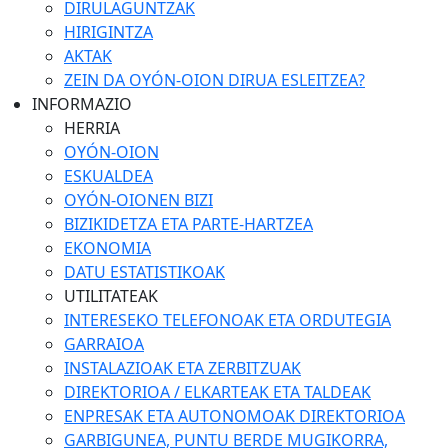
DIRULAGUNTZAK
HIRIGINTZA
AKTAK
ZEIN DA OYÓN-OION DIRUA ESLEITZEA?
INFORMAZIO
HERRIA
OYÓN-OION
ESKUALDEA
OYÓN-OIONEN BIZI
BIZIKIDETZA ETA PARTE-HARTZEA
EKONOMIA
DATU ESTATISTIKOAK
UTILITATEAK
INTERESEKO TELEFONOAK ETA ORDUTEGIA
GARRAIOA
INSTALAZIOAK ETA ZERBITZUAK
DIREKTORIOA / ELKARTEAK ETA TALDEAK
ENPRESAK ETA AUTONOMOAK DIREKTORIOA
GARBIGUNEA, PUNTU BERDE MUGIKORRA,