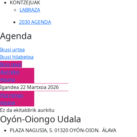
KONTZEJUAK
LABRAZA
2030 AGENDA
Agenda
Ikusi urtea
Ikusi hilabetea
Ikus gaur
Aurreko
eguna
Igandea 22 Martxoa 2026
Hurrengo
eguna
Ez da ekitaldirik aurkitu
Oyón-Oiongo Udala
PLAZA NAGUSIA, 5. 01320 OYÓN-OION. ÁLAVA