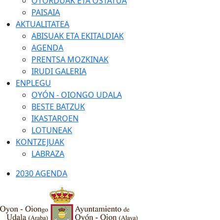
OTORDUAK ETA OSTATUA
PAISAIA
AKTUALITATEA
ABISUAK ETA EKITALDIAK
AGENDA
PRENTSA MOZKINAK
IRUDI GALERIA
ENPLEGU
OYÓN - OIONGO UDALA
BESTE BATZUK
IKASTAROEN
LOTUNEAK
KONTZEJUAK
LABRAZA
2030 AGENDA