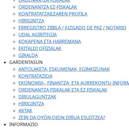
ORDENANTZA FISKALAK
ORDENANTZA EZ-FISKALAK
KONTRATATZAILEAREN PROFILA
HIRIGINTZA
ERREGISTRO ZIBILA / JUZGADO DE PAZ / NOTARIO
UDAL AGIRITEGIA
KOKAPENA ETA HARREMANA
EKITALDI OFIZIALAK
GIRALDA
GARDENTASUN
ANTOLAKETA, ESKUMENAK, EGINKIZUNAK
KONTRATAZIOA
EKONOMIA-, FINANTZA- ETA AURREKONTU-INFOR
ORDENANTZA FISKALAK ETA EZ-FISKALAK
DIRULAGUNTZAK
HIRIGINTZA
AKTAK
ZEIN DA OYÓN-OION DIRUA ESLEITZEA?
INFORMAZIO