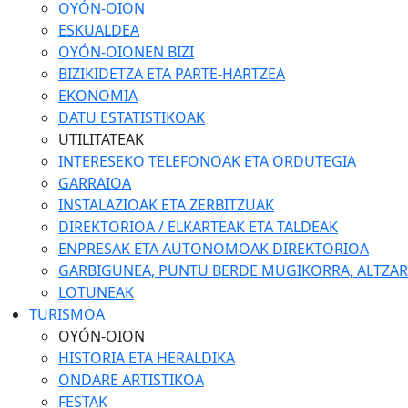
OYÓN-OION
ESKUALDEA
OYÓN-OIONEN BIZI
BIZIKIDETZA ETA PARTE-HARTZEA
EKONOMIA
DATU ESTATISTIKOAK
UTILITATEAK
INTERESEKO TELEFONOAK ETA ORDUTEGIA
GARRAIOA
INSTALAZIOAK ETA ZERBITZUAK
DIREKTORIOA / ELKARTEAK ETA TALDEAK
ENPRESAK ETA AUTONOMOAK DIREKTORIOA
GARBIGUNEA, PUNTU BERDE MUGIKORRA, ALTZARIA
LOTUNEAK
TURISMOA
OYÓN-OION
HISTORIA ETA HERALDIKA
ONDARE ARTISTIKOA
FESTAK