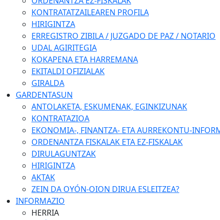
ORDENANTZA EZ-FISKALAK
KONTRATATZAILEAREN PROFILA
HIRIGINTZA
ERREGISTRO ZIBILA / JUZGADO DE PAZ / NOTARIO
UDAL AGIRITEGIA
KOKAPENA ETA HARREMANA
EKITALDI OFIZIALAK
GIRALDA
GARDENTASUN
ANTOLAKETA, ESKUMENAK, EGINKIZUNAK
KONTRATAZIOA
EKONOMIA-, FINANTZA- ETA AURREKONTU-INFOR
ORDENANTZA FISKALAK ETA EZ-FISKALAK
DIRULAGUNTZAK
HIRIGINTZA
AKTAK
ZEIN DA OYÓN-OION DIRUA ESLEITZEA?
INFORMAZIO
HERRIA