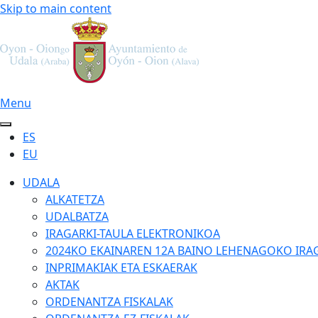
Skip to main content
Menu
ES
EU
UDALA
ALKATETZA
UDALBATZA
IRAGARKI-TAULA ELEKTRONIKOA
2024KO EKAINAREN 12A BAINO LEHENAGOKO IRA
INPRIMAKIAK ETA ESKAERAK
AKTAK
ORDENANTZA FISKALAK