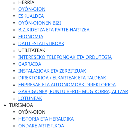
HERRIA
OYÓN-OION
ESKUALDEA
OYÓN-OIONEN BIZI
BIZIKIDETZA ETA PARTE-HARTZEA
EKONOMIA
DATU ESTATISTIKOAK
UTILITATEAK
INTERESEKO TELEFONOAK ETA ORDUTEGIA
GARRAIOA
INSTALAZIOAK ETA ZERBITZUAK
DIREKTORIOA / ELKARTEAK ETA TALDEAK
ENPRESAK ETA AUTONOMOAK DIREKTORIOA
GARBIGUNEA, PUNTU BERDE MUGIKORRA, ALTZARIA
LOTUNEAK
TURISMOA
OYÓN-OION
HISTORIA ETA HERALDIKA
ONDARE ARTISTIKOA