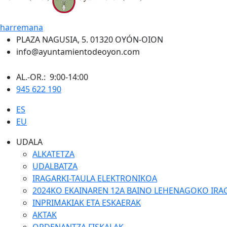
harremana
PLAZA NAGUSIA, 5. 01320 OYÓN-OION
info@ayuntamientodeoyon.com
AL.-OR.: 9:00-14:00
945 622 190
ES
EU
UDALA
ALKATETZA
UDALBATZA
IRAGARKI-TAULA ELEKTRONIKOA
2024KO EKAINAREN 12A BAINO LEHENAGOKO IRA
INPRIMAKIAK ETA ESKAERAK
AKTAK