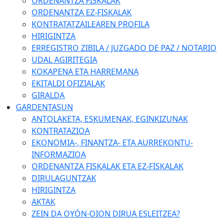
ORDENANTZA FISKALAK
ORDENANTZA EZ-FISKALAK
KONTRATATZAILEAREN PROFILA
HIRIGINTZA
ERREGISTRO ZIBILA / JUZGADO DE PAZ / NOTARIO
UDAL AGIRITEGIA
KOKAPENA ETA HARREMANA
EKITALDI OFIZIALAK
GIRALDA
GARDENTASUN
ANTOLAKETA, ESKUMENAK, EGINKIZUNAK
KONTRATAZIOA
EKONOMIA-, FINANTZA- ETA AURREKONTU-
INFORMAZIOA
ORDENANTZA FISKALAK ETA EZ-FISKALAK
DIRULAGUNTZAK
HIRIGINTZA
AKTAK
ZEIN DA OYÓN-OION DIRUA ESLEITZEA?