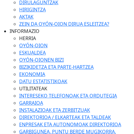
DIRULAGUNTZAK
HIRIGINTZA
AKTAK
ZEIN DA OYÓN-OION DIRUA ESLEITZEA?
INFORMAZIO
HERRIA
OYÓN-OION
ESKUALDEA
OYÓN-OIONEN BIZI
BIZIKIDETZA ETA PARTE-HARTZEA
EKONOMIA
DATU ESTATISTIKOAK
UTILITATEAK
INTERESEKO TELEFONOAK ETA ORDUTEGIA
GARRAIOA
INSTALAZIOAK ETA ZERBITZUAK
DIREKTORIOA / ELKARTEAK ETA TALDEAK
ENPRESAK ETA AUTONOMOAK DIREKTORIOA
GARBIGUNEA, PUNTU BERDE MUGIKORRA,