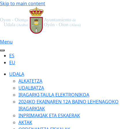
Skip to main content
Menu
ES
EU
UDALA
ALKATETZA
UDALBATZA
IRAGARKI-TAULA ELEKTRONIKOA
2024KO EKAINAREN 12A BAINO LEHENAGOKO
IRAGARKIAK
INPRIMAKIAK ETA ESKAERAK
AKTAK