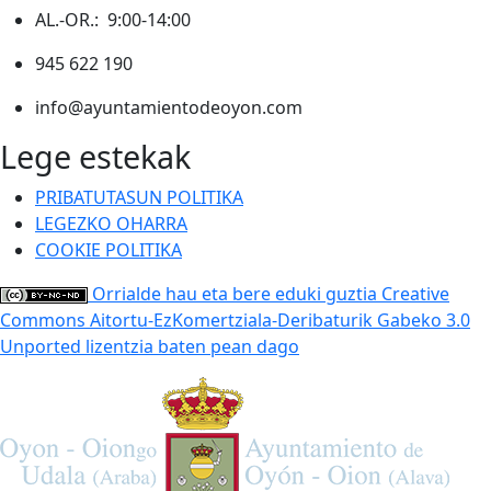
AL.-OR.: 9:00-14:00
945 622 190
info@ayuntamientodeoyon.com
Lege estekak
PRIBATUTASUN POLITIKA
LEGEZKO OHARRA
COOKIE POLITIKA
Orrialde hau eta bere eduki guztia Creative
Commons Aitortu-EzKomertziala-Deribaturik Gabeko 3.0
Unported lizentzia baten pean dago