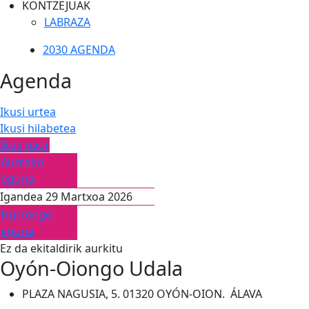
KONTZEJUAK
LABRAZA
2030 AGENDA
Agenda
Ikusi urtea
Ikusi hilabetea
Ikus gaur
Aurreko
eguna
Igandea 29 Martxoa 2026
Hurrengo
eguna
Ez da ekitaldirik aurkitu
Oyón-Oiongo Udala
PLAZA NAGUSIA, 5. 01320 OYÓN-OION. ÁLAVA