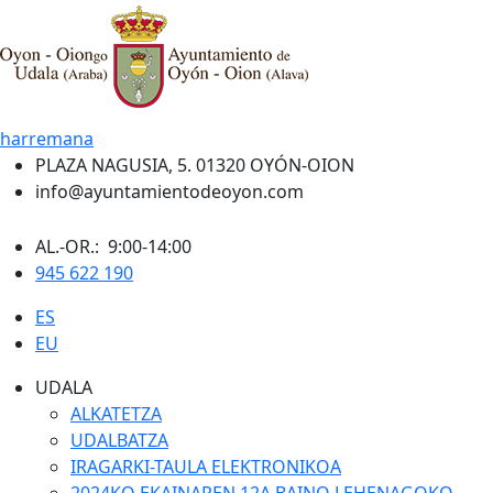
harremana
PLAZA NAGUSIA, 5. 01320 OYÓN-OION
info@ayuntamientodeoyon.com
AL.-OR.: 9:00-14:00
945 622 190
ES
EU
UDALA
ALKATETZA
UDALBATZA
IRAGARKI-TAULA ELEKTRONIKOA