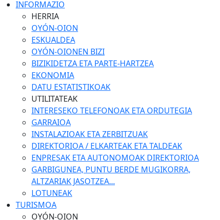
INFORMAZIO
HERRIA
OYÓN-OION
ESKUALDEA
OYÓN-OIONEN BIZI
BIZIKIDETZA ETA PARTE-HARTZEA
EKONOMIA
DATU ESTATISTIKOAK
UTILITATEAK
INTERESEKO TELEFONOAK ETA ORDUTEGIA
GARRAIOA
INSTALAZIOAK ETA ZERBITZUAK
DIREKTORIOA / ELKARTEAK ETA TALDEAK
ENPRESAK ETA AUTONOMOAK DIREKTORIOA
GARBIGUNEA, PUNTU BERDE MUGIKORRA,
ALTZARIAK JASOTZEA...
LOTUNEAK
TURISMOA
OYÓN-OION