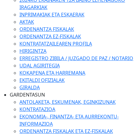
2024KO EKAINAREN 12A BAINO LEHENAGOKO
IRAGARKIAK
INPRIMAKIAK ETA ESKAERAK
AKTAK
ORDENANTZA FISKALAK
ORDENANTZA EZ-FISKALAK
KONTRATATZAILEAREN PROFILA
HIRIGINTZA
ERREGISTRO ZIBILA / JUZGADO DE PAZ / NOTARIO
UDAL AGIRITEGIA
KOKAPENA ETA HARREMANA
EKITALDI OFIZIALAK
GIRALDA
GARDENTASUN
ANTOLAKETA, ESKUMENAK, EGINKIZUNAK
KONTRATAZIOA
EKONOMIA-, FINANTZA- ETA AURREKONTU-
INFORMAZIOA
ORDENANTZA FISKALAK ETA EZ-FISKALAK