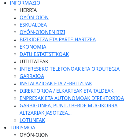
INFORMAZIO
HERRIA
OYÓN-OION
ESKUALDEA
OYÓN-OIONEN BIZI
BIZIKIDETZA ETA PARTE-HARTZEA
EKONOMIA
DATU ESTATISTIKOAK
UTILITATEAK
INTERESEKO TELEFONOAK ETA ORDUTEGIA
GARRAIOA
INSTALAZIOAK ETA ZERBITZUAK
DIREKTORIOA / ELKARTEAK ETA TALDEAK
ENPRESAK ETA AUTONOMOAK DIREKTORIOA
GARBIGUNEA, PUNTU BERDE MUGIKORRA,
ALTZARIAK JASOTZEA...
LOTUNEAK
TURISMOA
OYÓN-OION