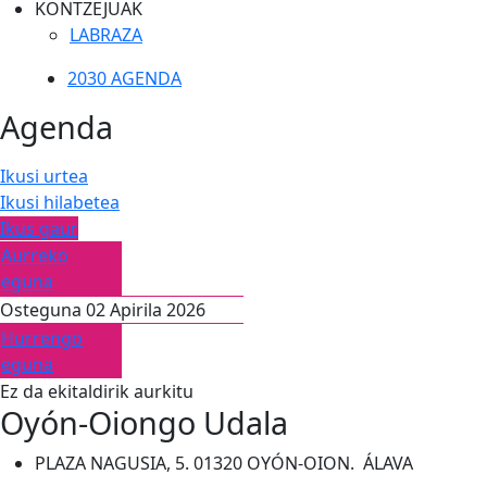
KONTZEJUAK
LABRAZA
2030 AGENDA
Agenda
Ikusi urtea
Ikusi hilabetea
Ikus gaur
Aurreko
eguna
Osteguna 02 Apirila 2026
Hurrengo
eguna
Ez da ekitaldirik aurkitu
Oyón-Oiongo Udala
PLAZA NAGUSIA, 5. 01320 OYÓN-OION. ÁLAVA