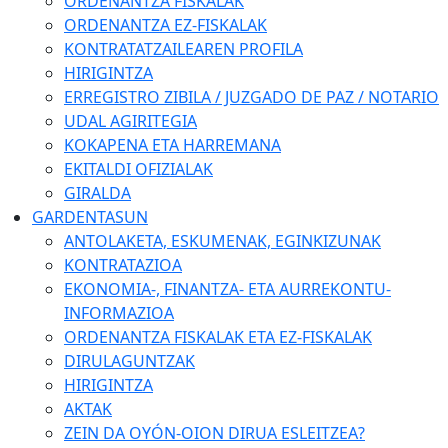
ORDENANTZA FISKALAK
ORDENANTZA EZ-FISKALAK
KONTRATATZAILEAREN PROFILA
HIRIGINTZA
ERREGISTRO ZIBILA / JUZGADO DE PAZ / NOTARIO
UDAL AGIRITEGIA
KOKAPENA ETA HARREMANA
EKITALDI OFIZIALAK
GIRALDA
GARDENTASUN
ANTOLAKETA, ESKUMENAK, EGINKIZUNAK
KONTRATAZIOA
EKONOMIA-, FINANTZA- ETA AURREKONTU-
INFORMAZIOA
ORDENANTZA FISKALAK ETA EZ-FISKALAK
DIRULAGUNTZAK
HIRIGINTZA
AKTAK
ZEIN DA OYÓN-OION DIRUA ESLEITZEA?