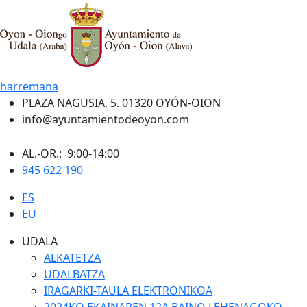
harremana
PLAZA NAGUSIA, 5. 01320 OYÓN-OION
info@ayuntamientodeoyon.com
AL.-OR.: 9:00-14:00
945 622 190
ES
EU
UDALA
ALKATETZA
UDALBATZA
IRAGARKI-TAULA ELEKTRONIKOA