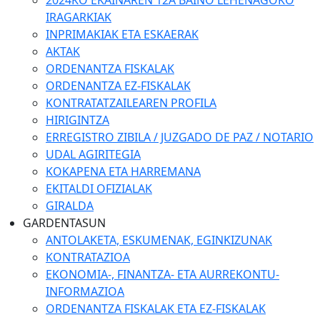
2024KO EKAINAREN 12A BAINO LEHENAGOKO
IRAGARKIAK
INPRIMAKIAK ETA ESKAERAK
AKTAK
ORDENANTZA FISKALAK
ORDENANTZA EZ-FISKALAK
KONTRATATZAILEAREN PROFILA
HIRIGINTZA
ERREGISTRO ZIBILA / JUZGADO DE PAZ / NOTARIO
UDAL AGIRITEGIA
KOKAPENA ETA HARREMANA
EKITALDI OFIZIALAK
GIRALDA
GARDENTASUN
ANTOLAKETA, ESKUMENAK, EGINKIZUNAK
KONTRATAZIOA
EKONOMIA-, FINANTZA- ETA AURREKONTU-
INFORMAZIOA
ORDENANTZA FISKALAK ETA EZ-FISKALAK