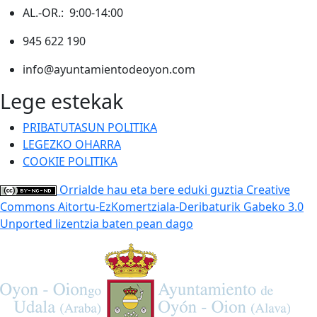
AL.-OR.: 9:00-14:00
945 622 190
info@ayuntamientodeoyon.com
Lege estekak
PRIBATUTASUN POLITIKA
LEGEZKO OHARRA
COOKIE POLITIKA
Orrialde hau eta bere eduki guztia Creative
Commons Aitortu-EzKomertziala-Deribaturik Gabeko 3.0
Unported lizentzia baten pean dago