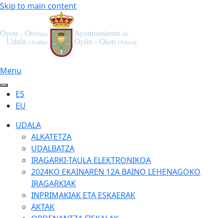
Skip to main content
Menu
ES
EU
UDALA
ALKATETZA
UDALBATZA
IRAGARKI-TAULA ELEKTRONIKOA
2024KO EKAINAREN 12A BAINO LEHENAGOKO
IRAGARKIAK
INPRIMAKIAK ETA ESKAERAK
AKTAK