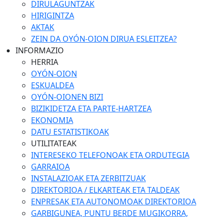
DIRULAGUNTZAK
HIRIGINTZA
AKTAK
ZEIN DA OYÓN-OION DIRUA ESLEITZEA?
INFORMAZIO
HERRIA
OYÓN-OION
ESKUALDEA
OYÓN-OIONEN BIZI
BIZIKIDETZA ETA PARTE-HARTZEA
EKONOMIA
DATU ESTATISTIKOAK
UTILITATEAK
INTERESEKO TELEFONOAK ETA ORDUTEGIA
GARRAIOA
INSTALAZIOAK ETA ZERBITZUAK
DIREKTORIOA / ELKARTEAK ETA TALDEAK
ENPRESAK ETA AUTONOMOAK DIREKTORIOA
GARBIGUNEA, PUNTU BERDE MUGIKORRA,