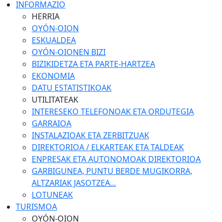
INFORMAZIO
HERRIA
OYÓN-OION
ESKUALDEA
OYÓN-OIONEN BIZI
BIZIKIDETZA ETA PARTE-HARTZEA
EKONOMIA
DATU ESTATISTIKOAK
UTILITATEAK
INTERESEKO TELEFONOAK ETA ORDUTEGIA
GARRAIOA
INSTALAZIOAK ETA ZERBITZUAK
DIREKTORIOA / ELKARTEAK ETA TALDEAK
ENPRESAK ETA AUTONOMOAK DIREKTORIOA
GARBIGUNEA, PUNTU BERDE MUGIKORRA,
ALTZARIAK JASOTZEA...
LOTUNEAK
TURISMOA
OYÓN-OION