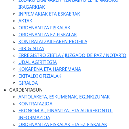
2024KO EKAINAREN 12A BAINO LEHENAGOKO
IRAGARKIAK
INPRIMAKIAK ETA ESKAERAK
AKTAK
ORDENANTZA FISKALAK
ORDENANTZA EZ-FISKALAK
KONTRATATZAILEAREN PROFILA
HIRIGINTZA
ERREGISTRO ZIBILA / JUZGADO DE PAZ / NOTARIO
UDAL AGIRITEGIA
KOKAPENA ETA HARREMANA
EKITALDI OFIZIALAK
GIRALDA
GARDENTASUN
ANTOLAKETA, ESKUMENAK, EGINKIZUNAK
KONTRATAZIOA
EKONOMIA-, FINANTZA- ETA AURREKONTU-
INFORMAZIOA
ORDENANTZA FISKALAK ETA EZ-FISKALAK