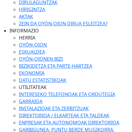
DIRULAGUNTZAK
HIRIGINTZA
AKTAK
ZEIN DA OYÓN-OION DIRUA ESLEITZEA?
INFORMAZIO
HERRIA
OYÓN-OION
ESKUALDEA
OYÓN-OIONEN BIZI
BIZIKIDETZA ETA PARTE-HARTZEA
EKONOMIA
DATU ESTATISTIKOAK
UTILITATEAK
INTERESEKO TELEFONOAK ETA ORDUTEGIA
GARRAIOA
INSTALAZIOAK ETA ZERBITZUAK
DIREKTORIOA / ELKARTEAK ETA TALDEAK
ENPRESAK ETA AUTONOMOAK DIREKTORIOA
GARBIGUNEA, PUNTU BERDE MUGIKORRA,