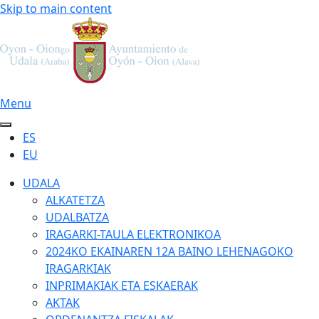
Skip to main content
Menu
ES
EU
UDALA
ALKATETZA
UDALBATZA
IRAGARKI-TAULA ELEKTRONIKOA
2024KO EKAINAREN 12A BAINO LEHENAGOKO
IRAGARKIAK
INPRIMAKIAK ETA ESKAERAK
AKTAK