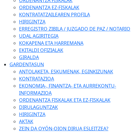
ORDENANTZA FISKALAK
ORDENANTZA EZ-FISKALAK
KONTRATATZAILEAREN PROFILA
HIRIGINTZA
ERREGISTRO ZIBILA / JUZGADO DE PAZ / NOTARIO
UDAL AGIRITEGIA
KOKAPENA ETA HARREMANA
EKITALDI OFIZIALAK
GIRALDA
GARDENTASUN
ANTOLAKETA, ESKUMENAK, EGINKIZUNAK
KONTRATAZIOA
EKONOMIA-, FINANTZA- ETA AURREKONTU-
INFORMAZIOA
ORDENANTZA FISKALAK ETA EZ-FISKALAK
DIRULAGUNTZAK
HIRIGINTZA
AKTAK
ZEIN DA OYÓN-OION DIRUA ESLEITZEA?