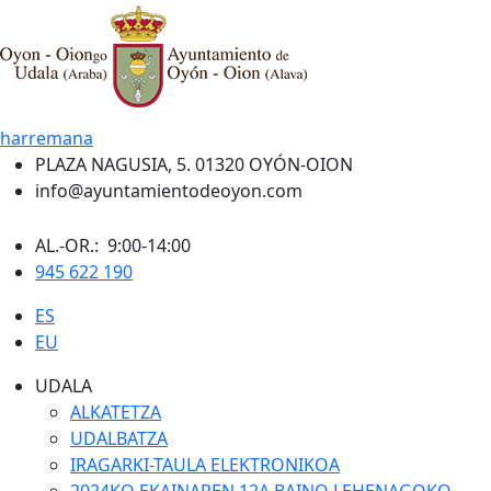
harremana
PLAZA NAGUSIA, 5. 01320 OYÓN-OION
info@ayuntamientodeoyon.com
AL.-OR.: 9:00-14:00
945 622 190
ES
EU
UDALA
ALKATETZA
UDALBATZA
IRAGARKI-TAULA ELEKTRONIKOA