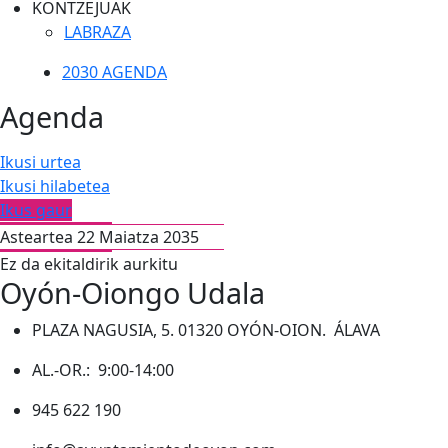
KONTZEJUAK
LABRAZA
2030 AGENDA
Agenda
Ikusi urtea
Ikusi hilabetea
Ikus gaur
Asteartea 22 Maiatza 2035
Ez da ekitaldirik aurkitu
Oyón-Oiongo Udala
PLAZA NAGUSIA, 5. 01320 OYÓN-OION. ÁLAVA
AL.-OR.: 9:00-14:00
945 622 190