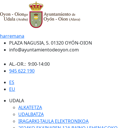
harremana
PLAZA NAGUSIA, 5. 01320 OYÓN-OION
info@ayuntamientodeoyon.com
AL.-OR.: 9:00-14:00
945 622 190
ES
EU
UDALA
ALKATETZA
UDALBATZA
IRAGARKI-TAULA ELEKTRONIKOA