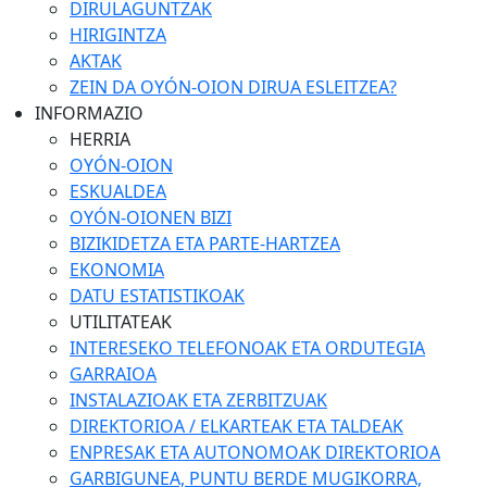
DIRULAGUNTZAK
HIRIGINTZA
AKTAK
ZEIN DA OYÓN-OION DIRUA ESLEITZEA?
INFORMAZIO
HERRIA
OYÓN-OION
ESKUALDEA
OYÓN-OIONEN BIZI
BIZIKIDETZA ETA PARTE-HARTZEA
EKONOMIA
DATU ESTATISTIKOAK
UTILITATEAK
INTERESEKO TELEFONOAK ETA ORDUTEGIA
GARRAIOA
INSTALAZIOAK ETA ZERBITZUAK
DIREKTORIOA / ELKARTEAK ETA TALDEAK
ENPRESAK ETA AUTONOMOAK DIREKTORIOA
GARBIGUNEA, PUNTU BERDE MUGIKORRA,