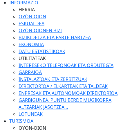
INFORMAZIO
HERRIA
OYÓN-OION
ESKUALDEA
OYÓN-OIONEN BIZI
BIZIKIDETZA ETA PARTE-HARTZEA
EKONOMIA
DATU ESTATISTIKOAK
UTILITATEAK
INTERESEKO TELEFONOAK ETA ORDUTEGIA
GARRAIOA
INSTALAZIOAK ETA ZERBITZUAK
DIREKTORIOA / ELKARTEAK ETA TALDEAK
ENPRESAK ETA AUTONOMOAK DIREKTORIOA
GARBIGUNEA, PUNTU BERDE MUGIKORRA,
ALTZARIAK JASOTZEA...
LOTUNEAK
TURISMOA
OYÓN-OION