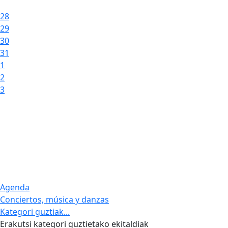
28
29
30
31
1
2
3
Agenda
Conciertos, música y danzas
Kategori guztiak...
Erakutsi kategori guztietako ekitaldiak