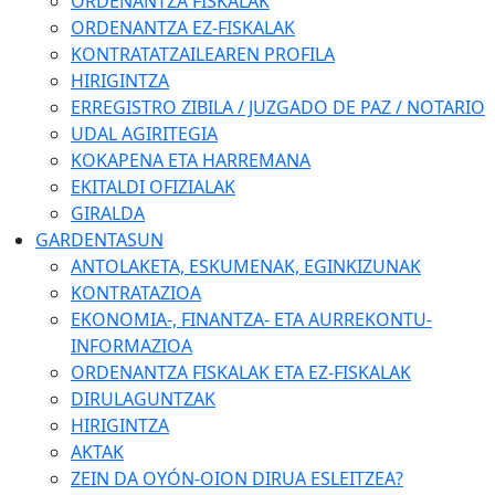
ORDENANTZA FISKALAK
ORDENANTZA EZ-FISKALAK
KONTRATATZAILEAREN PROFILA
HIRIGINTZA
ERREGISTRO ZIBILA / JUZGADO DE PAZ / NOTARIO
UDAL AGIRITEGIA
KOKAPENA ETA HARREMANA
EKITALDI OFIZIALAK
GIRALDA
GARDENTASUN
ANTOLAKETA, ESKUMENAK, EGINKIZUNAK
KONTRATAZIOA
EKONOMIA-, FINANTZA- ETA AURREKONTU-
INFORMAZIOA
ORDENANTZA FISKALAK ETA EZ-FISKALAK
DIRULAGUNTZAK
HIRIGINTZA
AKTAK
ZEIN DA OYÓN-OION DIRUA ESLEITZEA?