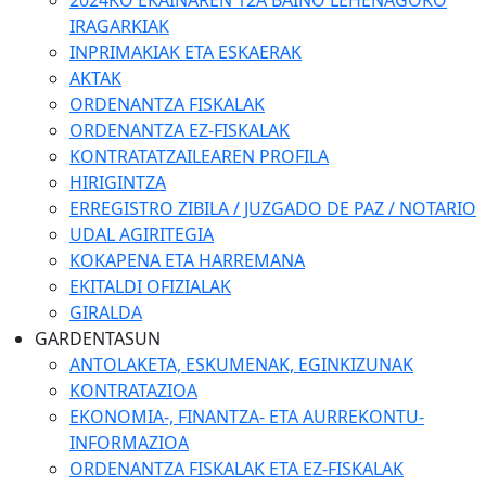
2024KO EKAINAREN 12A BAINO LEHENAGOKO
IRAGARKIAK
INPRIMAKIAK ETA ESKAERAK
AKTAK
ORDENANTZA FISKALAK
ORDENANTZA EZ-FISKALAK
KONTRATATZAILEAREN PROFILA
HIRIGINTZA
ERREGISTRO ZIBILA / JUZGADO DE PAZ / NOTARIO
UDAL AGIRITEGIA
KOKAPENA ETA HARREMANA
EKITALDI OFIZIALAK
GIRALDA
GARDENTASUN
ANTOLAKETA, ESKUMENAK, EGINKIZUNAK
KONTRATAZIOA
EKONOMIA-, FINANTZA- ETA AURREKONTU-
INFORMAZIOA
ORDENANTZA FISKALAK ETA EZ-FISKALAK