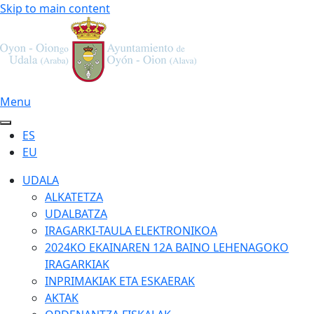
Skip to main content
Menu
ES
EU
UDALA
ALKATETZA
UDALBATZA
IRAGARKI-TAULA ELEKTRONIKOA
2024KO EKAINAREN 12A BAINO LEHENAGOKO
IRAGARKIAK
INPRIMAKIAK ETA ESKAERAK
AKTAK