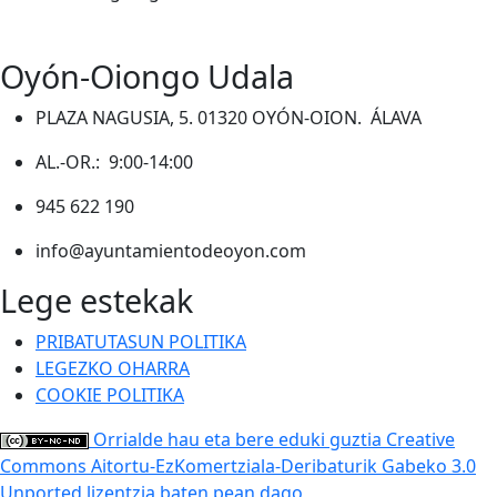
Oyón-Oiongo Udala
PLAZA NAGUSIA, 5. 01320 OYÓN-OION. ÁLAVA
AL.-OR.: 9:00-14:00
945 622 190
info@ayuntamientodeoyon.com
Lege estekak
PRIBATUTASUN POLITIKA
LEGEZKO OHARRA
COOKIE POLITIKA
Orrialde hau eta bere eduki guztia Creative
Commons Aitortu-EzKomertziala-Deribaturik Gabeko 3.0
Unported lizentzia baten pean dago