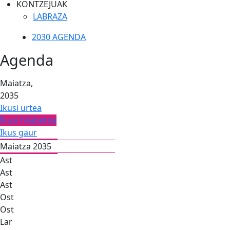
KONTZEJUAK
LABRAZA
2030 AGENDA
Agenda
Maiatza,
2035
Ikusi urtea
Ikusi hilabetea
Ikus gaur
Maiatza 2035
Ast
Ast
Ast
Ost
Ost
Lar