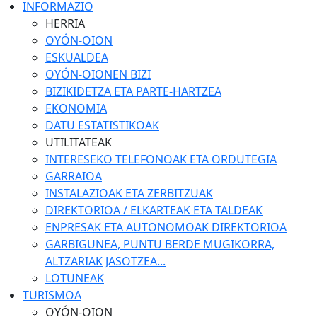
INFORMAZIO
HERRIA
OYÓN-OION
ESKUALDEA
OYÓN-OIONEN BIZI
BIZIKIDETZA ETA PARTE-HARTZEA
EKONOMIA
DATU ESTATISTIKOAK
UTILITATEAK
INTERESEKO TELEFONOAK ETA ORDUTEGIA
GARRAIOA
INSTALAZIOAK ETA ZERBITZUAK
DIREKTORIOA / ELKARTEAK ETA TALDEAK
ENPRESAK ETA AUTONOMOAK DIREKTORIOA
GARBIGUNEA, PUNTU BERDE MUGIKORRA,
ALTZARIAK JASOTZEA...
LOTUNEAK
TURISMOA
OYÓN-OION