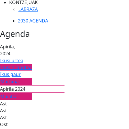
KONTZEJUAK
LABRAZA
2030 AGENDA
Agenda
Apirila,
2024
Ikusi urtea
Ikusi hilabetea
Ikus gaur
Martxoa
Apirila 2024
Maiatza
Ast
Ast
Ast
Ost