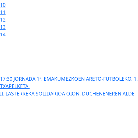
10
11
12
13
14
17:30 JORNADA 1ª. EMAKUMEZKOEN ARETO-FUTBOLEKO. 1.
TXAPELKETA.
II. LASTERREKA SOLIDARIOA OION. DUCHENENEREN ALDE