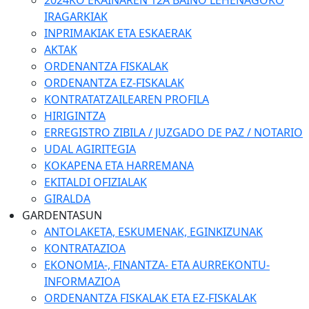
2024KO EKAINAREN 12A BAINO LEHENAGOKO
IRAGARKIAK
INPRIMAKIAK ETA ESKAERAK
AKTAK
ORDENANTZA FISKALAK
ORDENANTZA EZ-FISKALAK
KONTRATATZAILEAREN PROFILA
HIRIGINTZA
ERREGISTRO ZIBILA / JUZGADO DE PAZ / NOTARIO
UDAL AGIRITEGIA
KOKAPENA ETA HARREMANA
EKITALDI OFIZIALAK
GIRALDA
GARDENTASUN
ANTOLAKETA, ESKUMENAK, EGINKIZUNAK
KONTRATAZIOA
EKONOMIA-, FINANTZA- ETA AURREKONTU-
INFORMAZIOA
ORDENANTZA FISKALAK ETA EZ-FISKALAK