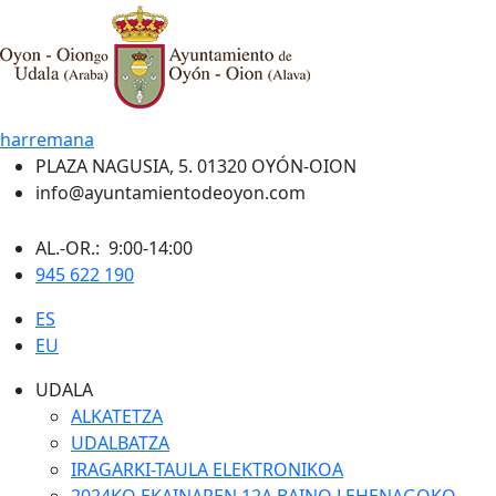
harremana
PLAZA NAGUSIA, 5. 01320 OYÓN-OION
info@ayuntamientodeoyon.com
AL.-OR.: 9:00-14:00
945 622 190
ES
EU
UDALA
ALKATETZA
UDALBATZA
IRAGARKI-TAULA ELEKTRONIKOA