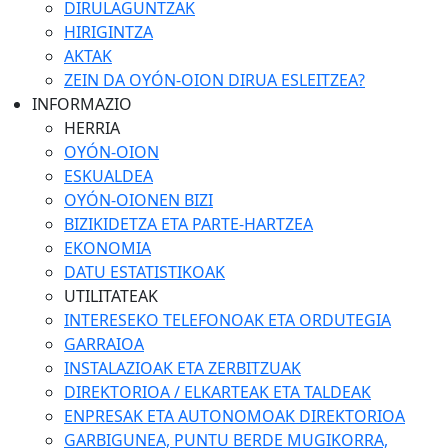
DIRULAGUNTZAK
HIRIGINTZA
AKTAK
ZEIN DA OYÓN-OION DIRUA ESLEITZEA?
INFORMAZIO
HERRIA
OYÓN-OION
ESKUALDEA
OYÓN-OIONEN BIZI
BIZIKIDETZA ETA PARTE-HARTZEA
EKONOMIA
DATU ESTATISTIKOAK
UTILITATEAK
INTERESEKO TELEFONOAK ETA ORDUTEGIA
GARRAIOA
INSTALAZIOAK ETA ZERBITZUAK
DIREKTORIOA / ELKARTEAK ETA TALDEAK
ENPRESAK ETA AUTONOMOAK DIREKTORIOA
GARBIGUNEA, PUNTU BERDE MUGIKORRA,