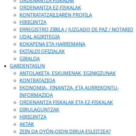
ORDENANTZA FISKALAK
ORDENANTZA EZ-FISKALAK
KONTRATATZAILEAREN PROFILA
HIRIGINTZA
ERREGISTRO ZIBILA / JUZGADO DE PAZ / NOTARIO
UDAL AGIRITEGIA
KOKAPENA ETA HARREMANA
EKITALDI OFIZIALAK
GIRALDA
GARDENTASUN
ANTOLAKETA, ESKUMENAK, EGINKIZUNAK
KONTRATAZIOA
EKONOMIA-, FINANTZA- ETA AURREKONTU-
INFORMAZIOA
ORDENANTZA FISKALAK ETA EZ-FISKALAK
DIRULAGUNTZAK
HIRIGINTZA
AKTAK
ZEIN DA OYÓN-OION DIRUA ESLEITZEA?