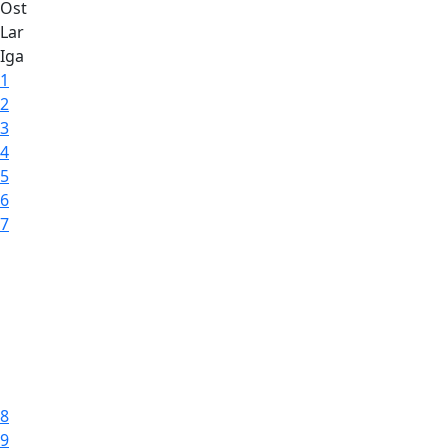
Ost
Lar
Iga
1
2
3
4
5
6
7
8
9