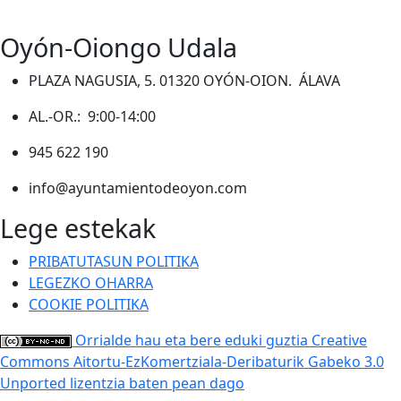
Oyón-Oiongo Udala
PLAZA NAGUSIA, 5. 01320 OYÓN-OION. ÁLAVA
AL.-OR.: 9:00-14:00
945 622 190
info@ayuntamientodeoyon.com
Lege estekak
PRIBATUTASUN POLITIKA
LEGEZKO OHARRA
COOKIE POLITIKA
Orrialde hau eta bere eduki guztia Creative
Commons Aitortu-EzKomertziala-Deribaturik Gabeko 3.0
Unported lizentzia baten pean dago