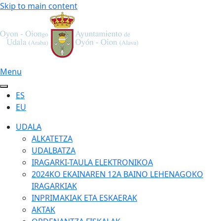
Skip to main content
Menu
ES
EU
UDALA
ALKATETZA
UDALBATZA
IRAGARKI-TAULA ELEKTRONIKOA
2024KO EKAINAREN 12A BAINO LEHENAGOKO
IRAGARKIAK
INPRIMAKIAK ETA ESKAERAK
AKTAK