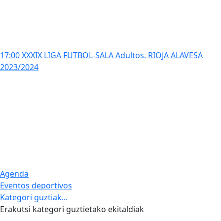
17:00 XXXIX LIGA FUTBOL-SALA Adultos. RIOJA ALAVESA
2023/2024
Agenda
Eventos deportivos
Kategori guztiak...
Erakutsi kategori guztietako ekitaldiak