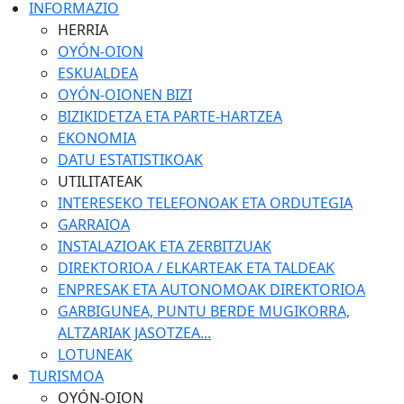
INFORMAZIO
HERRIA
OYÓN-OION
ESKUALDEA
OYÓN-OIONEN BIZI
BIZIKIDETZA ETA PARTE-HARTZEA
EKONOMIA
DATU ESTATISTIKOAK
UTILITATEAK
INTERESEKO TELEFONOAK ETA ORDUTEGIA
GARRAIOA
INSTALAZIOAK ETA ZERBITZUAK
DIREKTORIOA / ELKARTEAK ETA TALDEAK
ENPRESAK ETA AUTONOMOAK DIREKTORIOA
GARBIGUNEA, PUNTU BERDE MUGIKORRA,
ALTZARIAK JASOTZEA...
LOTUNEAK
TURISMOA
OYÓN-OION