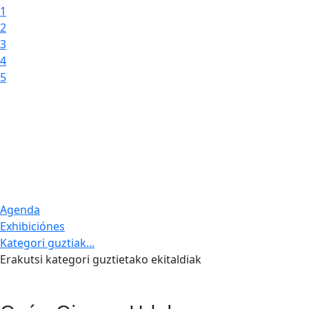
1
2
3
4
5
Agenda
Exhibiciónes
Kategori guztiak...
Erakutsi kategori guztietako ekitaldiak