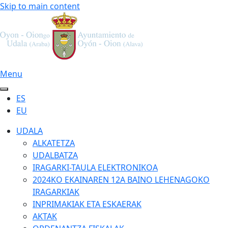
Skip to main content
Menu
ES
EU
UDALA
ALKATETZA
UDALBATZA
IRAGARKI-TAULA ELEKTRONIKOA
2024KO EKAINAREN 12A BAINO LEHENAGOKO
IRAGARKIAK
INPRIMAKIAK ETA ESKAERAK
AKTAK