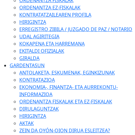
ORDENANTZA FISKALAK
ORDENANTZA EZ-FISKALAK
KONTRATATZAILEAREN PROFILA
HIRIGINTZA
ERREGISTRO ZIBILA / JUZGADO DE PAZ / NOTARIO
UDAL AGIRITEGIA
KOKAPENA ETA HARREMANA
EKITALDI OFIZIALAK
GIRALDA
GARDENTASUN
ANTOLAKETA, ESKUMENAK, EGINKIZUNAK
KONTRATAZIOA
EKONOMIA-, FINANTZA- ETA AURREKONTU-
INFORMAZIOA
ORDENANTZA FISKALAK ETA EZ-FISKALAK
DIRULAGUNTZAK
HIRIGINTZA
AKTAK
ZEIN DA OYÓN-OION DIRUA ESLEITZEA?