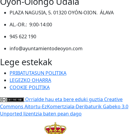
Oyón-Oiongo Udala
PLAZA NAGUSIA, 5. 01320 OYÓN-OION. ÁLAVA
AL.-OR.: 9:00-14:00
945 622 190
info@ayuntamientodeoyon.com
Lege estekak
PRIBATUTASUN POLITIKA
LEGEZKO OHARRA
COOKIE POLITIKA
Orrialde hau eta bere eduki guztia Creative
Commons Aitortu-EzKomertziala-Deribaturik Gabeko 3.0
Unported lizentzia baten pean dago