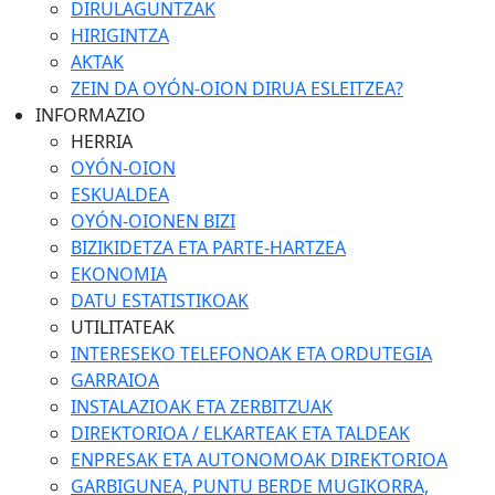
DIRULAGUNTZAK
HIRIGINTZA
AKTAK
ZEIN DA OYÓN-OION DIRUA ESLEITZEA?
INFORMAZIO
HERRIA
OYÓN-OION
ESKUALDEA
OYÓN-OIONEN BIZI
BIZIKIDETZA ETA PARTE-HARTZEA
EKONOMIA
DATU ESTATISTIKOAK
UTILITATEAK
INTERESEKO TELEFONOAK ETA ORDUTEGIA
GARRAIOA
INSTALAZIOAK ETA ZERBITZUAK
DIREKTORIOA / ELKARTEAK ETA TALDEAK
ENPRESAK ETA AUTONOMOAK DIREKTORIOA
GARBIGUNEA, PUNTU BERDE MUGIKORRA,