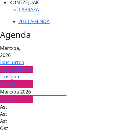
KONTZEJUAK
LABRAZA
2030 AGENDA
Agenda
Martxoa,
2026
Ikusi urtea
Ikusi hilabetea
Ikus gaur
Otsaila
Martxoa 2026
Apirila
Ast
Ast
Ast
Ost