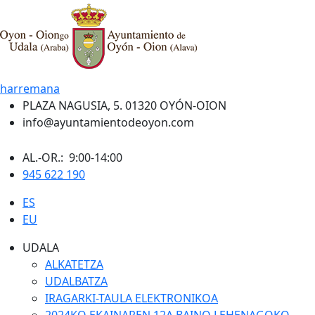
harremana
PLAZA NAGUSIA, 5. 01320 OYÓN-OION
info@ayuntamientodeoyon.com
AL.-OR.: 9:00-14:00
945 622 190
ES
EU
UDALA
ALKATETZA
UDALBATZA
IRAGARKI-TAULA ELEKTRONIKOA