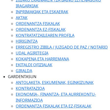
2024KO EKAINAREN 12A BAINO LEHENAGOKO
IRAGARKIAK
INPRIMAKIAK ETA ESKAERAK
AKTAK
ORDENANTZA FISKALAK
ORDENANTZA EZ-FISKALAK
KONTRATATZAILEAREN PROFILA
HIRIGINTZA
ERREGISTRO ZIBILA / JUZGADO DE PAZ / NOTARIO
UDAL AGIRITEGIA
KOKAPENA ETA HARREMANA
EKITALDI OFIZIALAK
GIRALDA
GARDENTASUN
ANTOLAKETA, ESKUMENAK, EGINKIZUNAK
KONTRATAZIOA
EKONOMIA-, FINANTZA- ETA AURREKONTU-
INFORMAZIOA
ORDENANTZA FISKALAK ETA EZ-FISKALAK