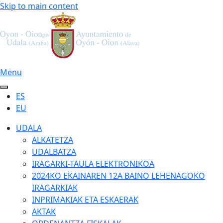
Skip to main content
Menu
ES
EU
UDALA
ALKATETZA
UDALBATZA
IRAGARKI-TAULA ELEKTRONIKOA
2024KO EKAINAREN 12A BAINO LEHENAGOKO
IRAGARKIAK
INPRIMAKIAK ETA ESKAERAK
AKTAK