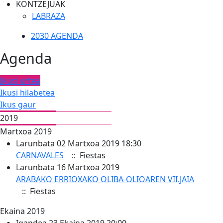
KONTZEJUAK
LABRAZA
2030 AGENDA
Agenda
Ikusi urtea
Ikusi hilabetea
Ikus gaur
2019
Martxoa 2019
Larunbata 02 Martxoa 2019 18:30
CARNAVALES
:: Fiestas
Larunbata 16 Martxoa 2019
ARABAKO ERRIOXAKO OLIBA-OLIOAREN VII.JAIA
:: Fiestas
Ekaina 2019