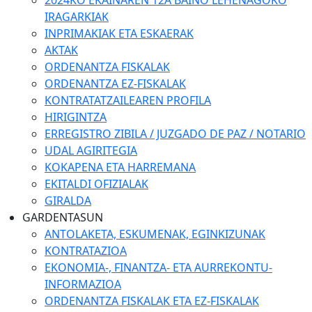
2024KO EKAINAREN 12A BAINO LEHENAGOKO
IRAGARKIAK
INPRIMAKIAK ETA ESKAERAK
AKTAK
ORDENANTZA FISKALAK
ORDENANTZA EZ-FISKALAK
KONTRATATZAILEAREN PROFILA
HIRIGINTZA
ERREGISTRO ZIBILA / JUZGADO DE PAZ / NOTARIO
UDAL AGIRITEGIA
KOKAPENA ETA HARREMANA
EKITALDI OFIZIALAK
GIRALDA
GARDENTASUN
ANTOLAKETA, ESKUMENAK, EGINKIZUNAK
KONTRATAZIOA
EKONOMIA-, FINANTZA- ETA AURREKONTU-
INFORMAZIOA
ORDENANTZA FISKALAK ETA EZ-FISKALAK