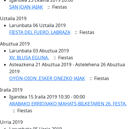
Igandea 23 Ekaina 2019 20:00
SAN JOAN JAIAK
:: Fiestas
Uztaila 2019
Larunbata 06 Uztaila 2019
FIESTA DEL FUERO. LABRAZA
:: Fiestas
Abuztua 2019
Larunbata 03 Abuztua 2019
XV. BLUSA EGUNA.
:: Fiestas
Asteazkena 21 Abuztua 2019 - Astelehena 26 Abuztua
2019
OYÓN-OION .ESKER ONEZKO JAIAK
:: Fiestas
Iraila 2019
Igandea 15 Iraila 2019 10:30 - 00:00
ARABAKO ERRIOXAKO MAHATS-BILKETAREN 26. FESTA.
:: Fiestas
Urria 2019