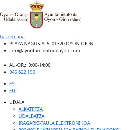
harremana
PLAZA NAGUSIA, 5. 01320 OYÓN-OION
info@ayuntamientodeoyon.com
AL.-OR.: 9:00-14:00
945 622 190
ES
EU
UDALA
ALKATETZA
UDALBATZA
IRAGARKI-TAULA ELEKTRONIKOA