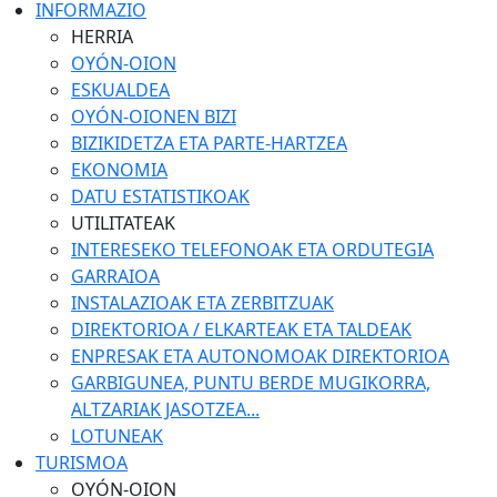
INFORMAZIO
HERRIA
OYÓN-OION
ESKUALDEA
OYÓN-OIONEN BIZI
BIZIKIDETZA ETA PARTE-HARTZEA
EKONOMIA
DATU ESTATISTIKOAK
UTILITATEAK
INTERESEKO TELEFONOAK ETA ORDUTEGIA
GARRAIOA
INSTALAZIOAK ETA ZERBITZUAK
DIREKTORIOA / ELKARTEAK ETA TALDEAK
ENPRESAK ETA AUTONOMOAK DIREKTORIOA
GARBIGUNEA, PUNTU BERDE MUGIKORRA,
ALTZARIAK JASOTZEA...
LOTUNEAK
TURISMOA
OYÓN-OION