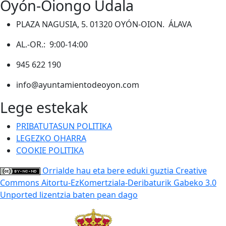
Oyón-Oiongo Udala
PLAZA NAGUSIA, 5. 01320 OYÓN-OION. ÁLAVA
AL.-OR.: 9:00-14:00
945 622 190
info@ayuntamientodeoyon.com
Lege estekak
PRIBATUTASUN POLITIKA
LEGEZKO OHARRA
COOKIE POLITIKA
Orrialde hau eta bere eduki guztia Creative
Commons Aitortu-EzKomertziala-Deribaturik Gabeko 3.0
Unported lizentzia baten pean dago