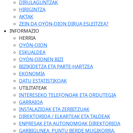
DIRULAGUNTZAK
HIRIGINTZA
AKTAK
ZEIN DA OYÓN-OION DIRUA ESLEITZEA?
INFORMAZIO
HERRIA
OYÓN-OION
ESKUALDEA
OYÓN-OIONEN BIZI
BIZIKIDETZA ETA PARTE-HARTZEA
EKONOMIA
DATU ESTATISTIKOAK
UTILITATEAK
INTERESEKO TELEFONOAK ETA ORDUTEGIA
GARRAIOA
INSTALAZIOAK ETA ZERBITZUAK
DIREKTORIOA / ELKARTEAK ETA TALDEAK
ENPRESAK ETA AUTONOMOAK DIREKTORIOA
GARBIGUNEA, PUNTU BERDE MUGIKORRA,