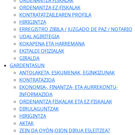
ORDENANTZA FISKALAK
ORDENANTZA EZ-FISKALAK
KONTRATATZAILEAREN PROFILA
HIRIGINTZA
ERREGISTRO ZIBILA / JUZGADO DE PAZ / NOTARIO
UDAL AGIRITEGIA
KOKAPENA ETA HARREMANA
EKITALDI OFIZIALAK
GIRALDA
GARDENTASUN
ANTOLAKETA, ESKUMENAK, EGINKIZUNAK
KONTRATAZIOA
EKONOMIA-, FINANTZA- ETA AURREKONTU-
INFORMAZIOA
ORDENANTZA FISKALAK ETA EZ-FISKALAK
DIRULAGUNTZAK
HIRIGINTZA
AKTAK
ZEIN DA OYÓN-OION DIRUA ESLEITZEA?