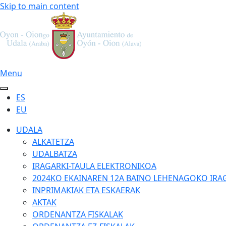
Skip to main content
Menu
ES
EU
UDALA
ALKATETZA
UDALBATZA
IRAGARKI-TAULA ELEKTRONIKOA
2024KO EKAINAREN 12A BAINO LEHENAGOKO IRA
INPRIMAKIAK ETA ESKAERAK
AKTAK
ORDENANTZA FISKALAK