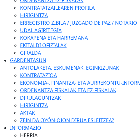
ORDENANTZA EZ-FISKALAK
KONTRATATZAILEAREN PROFILA
HIRIGINTZA
ERREGISTRO ZIBILA / JUZGADO DE PAZ / NOTARIO
UDAL AGIRITEGIA
KOKAPENA ETA HARREMANA
EKITALDI OFIZIALAK
GIRALDA
GARDENTASUN
ANTOLAKETA, ESKUMENAK, EGINKIZUNAK
KONTRATAZIOA
EKONOMIA-, FINANTZA- ETA AURREKONTU-INFOR
ORDENANTZA FISKALAK ETA EZ-FISKALAK
DIRULAGUNTZAK
HIRIGINTZA
AKTAK
ZEIN DA OYÓN-OION DIRUA ESLEITZEA?
INFORMAZIO
HERRIA