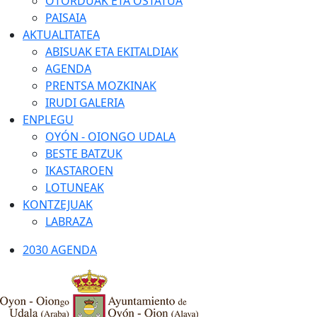
OTORDUAK ETA OSTATUA
PAISAIA
AKTUALITATEA
ABISUAK ETA EKITALDIAK
AGENDA
PRENTSA MOZKINAK
IRUDI GALERIA
ENPLEGU
OYÓN - OIONGO UDALA
BESTE BATZUK
IKASTAROEN
LOTUNEAK
KONTZEJUAK
LABRAZA
2030 AGENDA