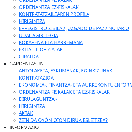
ORDENANTZA FISKALAK
ORDENANTZA EZ-FISKALAK
KONTRATATZAILEAREN PROFILA
HIRIGINTZA
ERREGISTRO ZIBILA / JUZGADO DE PAZ / NOTARIO
UDAL AGIRITEGIA
KOKAPENA ETA HARREMANA
EKITALDI OFIZIALAK
GIRALDA
GARDENTASUN
ANTOLAKETA, ESKUMENAK, EGINKIZUNAK
KONTRATAZIOA
EKONOMIA-, FINANTZA- ETA AURREKONTU-INFOR
ORDENANTZA FISKALAK ETA EZ-FISKALAK
DIRULAGUNTZAK
HIRIGINTZA
AKTAK
ZEIN DA OYÓN-OION DIRUA ESLEITZEA?
INFORMAZIO