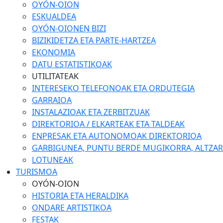
OYÓN-OION
ESKUALDEA
OYÓN-OIONEN BIZI
BIZIKIDETZA ETA PARTE-HARTZEA
EKONOMIA
DATU ESTATISTIKOAK
UTILITATEAK
INTERESEKO TELEFONOAK ETA ORDUTEGIA
GARRAIOA
INSTALAZIOAK ETA ZERBITZUAK
DIREKTORIOA / ELKARTEAK ETA TALDEAK
ENPRESAK ETA AUTONOMOAK DIREKTORIOA
GARBIGUNEA, PUNTU BERDE MUGIKORRA, ALTZARIA
LOTUNEAK
TURISMOA
OYÓN-OION
HISTORIA ETA HERALDIKA
ONDARE ARTISTIKOA
FESTAK