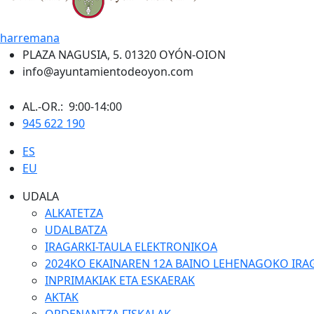
harremana
PLAZA NAGUSIA, 5. 01320 OYÓN-OION
info@ayuntamientodeoyon.com
AL.-OR.: 9:00-14:00
945 622 190
ES
EU
UDALA
ALKATETZA
UDALBATZA
IRAGARKI-TAULA ELEKTRONIKOA
2024KO EKAINAREN 12A BAINO LEHENAGOKO IRA
INPRIMAKIAK ETA ESKAERAK
AKTAK