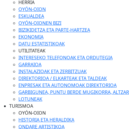
HERRIA
OYÓN-OION
ESKUALDEA
OYÓN-OIONEN BIZI
BIZIKIDETZA ETA PARTE-HARTZEA
EKONOMIA
DATU ESTATISTIKOAK
UTILITATEAK
INTERESEKO TELEFONOAK ETA ORDUTEGIA
GARRAIOA
INSTALAZIOAK ETA ZERBITZUAK
DIREKTORIOA / ELKARTEAK ETA TALDEAK
ENPRESAK ETA AUTONOMOAK DIREKTORIOA
GARBIGUNEA, PUNTU BERDE MUGIKORRA, ALTZARIA
LOTUNEAK
TURISMOA
OYÓN-OION
HISTORIA ETA HERALDIKA
ONDARE ARTISTIKOA