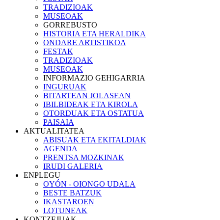
TRADIZIOAK
MUSEOAK
GORREBUSTO
HISTORIA ETA HERALDIKA
ONDARE ARTISTIKOA
FESTAK
TRADIZIOAK
MUSEOAK
INFORMAZIO GEHIGARRIA
INGURUAK
BITARTEAN JOLASEAN
IBILBIDEAK ETA KIROLA
OTORDUAK ETA OSTATUA
PAISAIA
AKTUALITATEA
ABISUAK ETA EKITALDIAK
AGENDA
PRENTSA MOZKINAK
IRUDI GALERIA
ENPLEGU
OYÓN - OIONGO UDALA
BESTE BATZUK
IKASTAROEN
LOTUNEAK
KONTZEJUAK