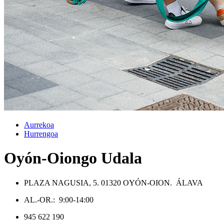
Aurrekoa
Hurrengoa
Oyón-Oiongo Udala
PLAZA NAGUSIA, 5. 01320 OYÓN-OION. ÁLAVA
AL.-OR.: 9:00-14:00
945 622 190