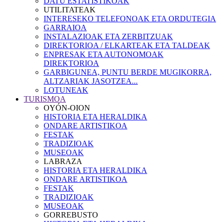
DATU ESTATISTIKOAK
UTILITATEAK
INTERESEKO TELEFONOAK ETA ORDUTEGIA
GARRAIOA
INSTALAZIOAK ETA ZERBITZUAK
DIREKTORIOA / ELKARTEAK ETA TALDEAK
ENPRESAK ETA AUTONOMOAK
DIREKTORIOA
GARBIGUNEA, PUNTU BERDE MUGIKORRA,
ALTZARIAK JASOTZEA...
LOTUNEAK
TURISMOA
OYÓN-OION
HISTORIA ETA HERALDIKA
ONDARE ARTISTIKOA
FESTAK
TRADIZIOAK
MUSEOAK
LABRAZA
HISTORIA ETA HERALDIKA
ONDARE ARTISTIKOA
FESTAK
TRADIZIOAK
MUSEOAK
GORREBUSTO