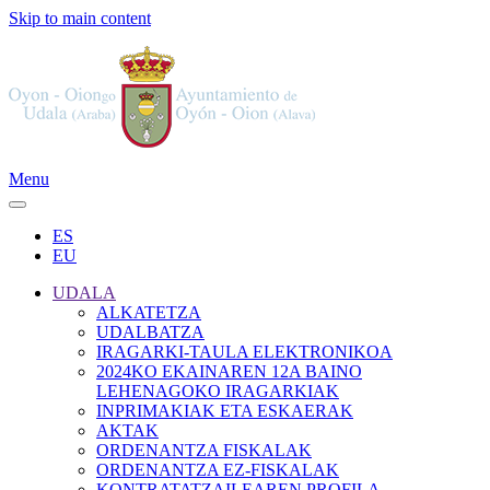
Skip to main content
Menu
ES
EU
UDALA
ALKATETZA
UDALBATZA
IRAGARKI-TAULA ELEKTRONIKOA
2024KO EKAINAREN 12A BAINO
LEHENAGOKO IRAGARKIAK
INPRIMAKIAK ETA ESKAERAK
AKTAK
ORDENANTZA FISKALAK
ORDENANTZA EZ-FISKALAK
KONTRATATZAILEAREN PROFILA