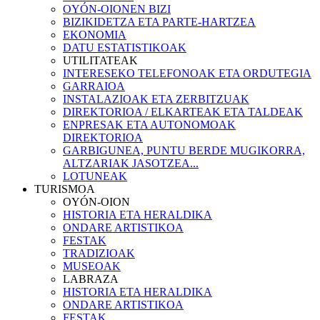
OYÓN-OIONEN BIZI
BIZIKIDETZA ETA PARTE-HARTZEA
EKONOMIA
DATU ESTATISTIKOAK
UTILITATEAK
INTERESEKO TELEFONOAK ETA ORDUTEGIA
GARRAIOA
INSTALAZIOAK ETA ZERBITZUAK
DIREKTORIOA / ELKARTEAK ETA TALDEAK
ENPRESAK ETA AUTONOMOAK
DIREKTORIOA
GARBIGUNEA, PUNTU BERDE MUGIKORRA,
ALTZARIAK JASOTZEA...
LOTUNEAK
TURISMOA
OYÓN-OION
HISTORIA ETA HERALDIKA
ONDARE ARTISTIKOA
FESTAK
TRADIZIOAK
MUSEOAK
LABRAZA
HISTORIA ETA HERALDIKA
ONDARE ARTISTIKOA
FESTAK