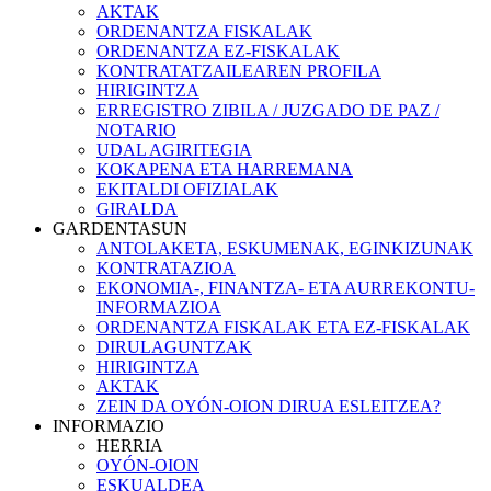
AKTAK
ORDENANTZA FISKALAK
ORDENANTZA EZ-FISKALAK
KONTRATATZAILEAREN PROFILA
HIRIGINTZA
ERREGISTRO ZIBILA / JUZGADO DE PAZ /
NOTARIO
UDAL AGIRITEGIA
KOKAPENA ETA HARREMANA
EKITALDI OFIZIALAK
GIRALDA
GARDENTASUN
ANTOLAKETA, ESKUMENAK, EGINKIZUNAK
KONTRATAZIOA
EKONOMIA-, FINANTZA- ETA AURREKONTU-
INFORMAZIOA
ORDENANTZA FISKALAK ETA EZ-FISKALAK
DIRULAGUNTZAK
HIRIGINTZA
AKTAK
ZEIN DA OYÓN-OION DIRUA ESLEITZEA?
INFORMAZIO
HERRIA
OYÓN-OION
ESKUALDEA