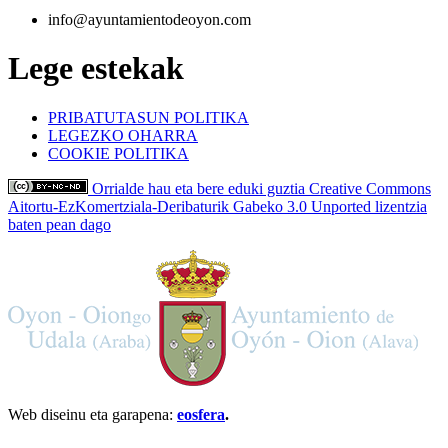
info@ayuntamientodeoyon.com
Lege estekak
PRIBATUTASUN POLITIKA
LEGEZKO OHARRA
COOKIE POLITIKA
Orrialde hau eta bere eduki guztia Creative Commons
Aitortu-EzKomertziala-Deribaturik Gabeko 3.0 Unported lizentzia
baten pean dago
Web diseinu eta garapena:
eosfera
.