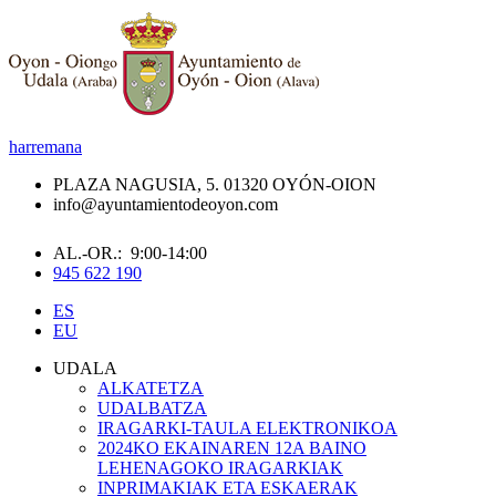
harremana
PLAZA NAGUSIA, 5. 01320 OYÓN-OION
info@ayuntamientodeoyon.com
AL.-OR.: 9:00-14:00
945 622 190
ES
EU
UDALA
ALKATETZA
UDALBATZA
IRAGARKI-TAULA ELEKTRONIKOA
2024KO EKAINAREN 12A BAINO
LEHENAGOKO IRAGARKIAK
INPRIMAKIAK ETA ESKAERAK