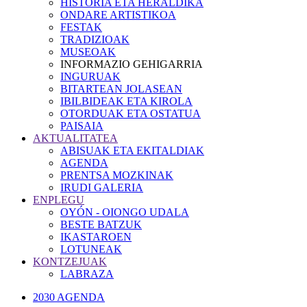
HISTORIA ETA HERALDIKA
ONDARE ARTISTIKOA
FESTAK
TRADIZIOAK
MUSEOAK
INFORMAZIO GEHIGARRIA
INGURUAK
BITARTEAN JOLASEAN
IBILBIDEAK ETA KIROLA
OTORDUAK ETA OSTATUA
PAISAIA
AKTUALITATEA
ABISUAK ETA EKITALDIAK
AGENDA
PRENTSA MOZKINAK
IRUDI GALERIA
ENPLEGU
OYÓN - OIONGO UDALA
BESTE BATZUK
IKASTAROEN
LOTUNEAK
KONTZEJUAK
LABRAZA
2030 AGENDA