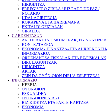
HIRIGINTZA
ERREGISTRO ZIBILA / JUZGADO DE PAZ /
NOTARIO
UDAL AGIRITEGIA
KOKAPENA ETA HARREMANA
EKITALDI OFIZIALAK
GIRALDA
GARDENTASUN
ANTOLAKETA, ESKUMENAK, EGINKIZUNAK
KONTRATAZIOA
EKONOMIA-, FINANTZA- ETA AURREKONTU-
INFORMAZIOA
ORDENANTZA FISKALAK ETA EZ-FISKALAK
DIRULAGUNTZAK
HIRIGINTZA
AKTAK
ZEIN DA OYÓN-OION DIRUA ESLEITZEA?
INFORMAZIO
HERRIA
OYÓN-OION
ESKUALDEA
OYÓN-OIONEN BIZI
BIZIKIDETZA ETA PARTE-HARTZEA
EKONOMIA