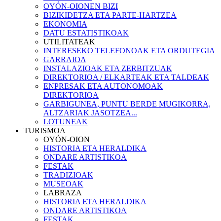
OYÓN-OIONEN BIZI
BIZIKIDETZA ETA PARTE-HARTZEA
EKONOMIA
DATU ESTATISTIKOAK
UTILITATEAK
INTERESEKO TELEFONOAK ETA ORDUTEGIA
GARRAIOA
INSTALAZIOAK ETA ZERBITZUAK
DIREKTORIOA / ELKARTEAK ETA TALDEAK
ENPRESAK ETA AUTONOMOAK
DIREKTORIOA
GARBIGUNEA, PUNTU BERDE MUGIKORRA,
ALTZARIAK JASOTZEA...
LOTUNEAK
TURISMOA
OYÓN-OION
HISTORIA ETA HERALDIKA
ONDARE ARTISTIKOA
FESTAK
TRADIZIOAK
MUSEOAK
LABRAZA
HISTORIA ETA HERALDIKA
ONDARE ARTISTIKOA
FESTAK