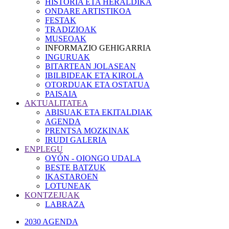
HISTORIA ETA HERALDIKA
ONDARE ARTISTIKOA
FESTAK
TRADIZIOAK
MUSEOAK
INFORMAZIO GEHIGARRIA
INGURUAK
BITARTEAN JOLASEAN
IBILBIDEAK ETA KIROLA
OTORDUAK ETA OSTATUA
PAISAIA
AKTUALITATEA
ABISUAK ETA EKITALDIAK
AGENDA
PRENTSA MOZKINAK
IRUDI GALERIA
ENPLEGU
OYÓN - OIONGO UDALA
BESTE BATZUK
IKASTAROEN
LOTUNEAK
KONTZEJUAK
LABRAZA
2030 AGENDA