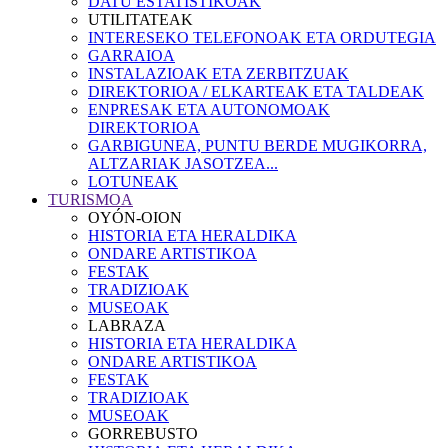
DATU ESTATISTIKOAK
UTILITATEAK
INTERESEKO TELEFONOAK ETA ORDUTEGIA
GARRAIOA
INSTALAZIOAK ETA ZERBITZUAK
DIREKTORIOA / ELKARTEAK ETA TALDEAK
ENPRESAK ETA AUTONOMOAK
DIREKTORIOA
GARBIGUNEA, PUNTU BERDE MUGIKORRA,
ALTZARIAK JASOTZEA...
LOTUNEAK
TURISMOA
OYÓN-OION
HISTORIA ETA HERALDIKA
ONDARE ARTISTIKOA
FESTAK
TRADIZIOAK
MUSEOAK
LABRAZA
HISTORIA ETA HERALDIKA
ONDARE ARTISTIKOA
FESTAK
TRADIZIOAK
MUSEOAK
GORREBUSTO