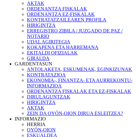
AKTAK
ORDENANTZA FISKALAK
ORDENANTZA EZ-FISKALAK
KONTRATATZAILEAREN PROFILA
HIRIGINTZA
ERREGISTRO ZIBILA / JUZGADO DE PAZ /
NOTARIO
UDAL AGIRITEGIA
KOKAPENA ETA HARREMANA
EKITALDI OFIZIALAK
GIRALDA
GARDENTASUN
ANTOLAKETA, ESKUMENAK, EGINKIZUNAK
KONTRATAZIOA
EKONOMIA-, FINANTZA- ETA AURREKONTU-
INFORMAZIOA
ORDENANTZA FISKALAK ETA EZ-FISKALAK
DIRULAGUNTZAK
HIRIGINTZA
AKTAK
ZEIN DA OYÓN-OION DIRUA ESLEITZEA?
INFORMAZIO
HERRIA
OYÓN-OION
ESKUALDEA