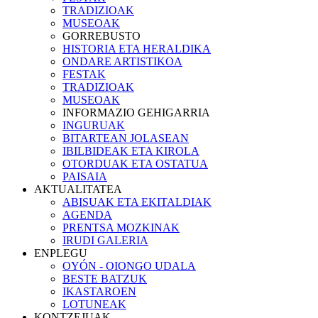
TRADIZIOAK
MUSEOAK
GORREBUSTO
HISTORIA ETA HERALDIKA
ONDARE ARTISTIKOA
FESTAK
TRADIZIOAK
MUSEOAK
INFORMAZIO GEHIGARRIA
INGURUAK
BITARTEAN JOLASEAN
IBILBIDEAK ETA KIROLA
OTORDUAK ETA OSTATUA
PAISAIA
AKTUALITATEA
ABISUAK ETA EKITALDIAK
AGENDA
PRENTSA MOZKINAK
IRUDI GALERIA
ENPLEGU
OYÓN - OIONGO UDALA
BESTE BATZUK
IKASTAROEN
LOTUNEAK
KONTZEJUAK