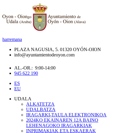
harremana
PLAZA NAGUSIA, 5. 01320 OYÓN-OION
info@ayuntamientodeoyon.com
AL.-OR.: 9:00-14:00
945 622 190
ES
EU
UDALA
ALKATETZA
UDALBATZA
IRAGARKI-TAULA ELEKTRONIKOA
2024KO EKAINAREN 12A BAINO
LEHENAGOKO IRAGARKIAK
INPRIMAKIAK ETA ESKAERAK