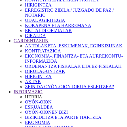
HIRIGINTZA
ERREGISTRO ZIBILA / JUZGADO DE PAZ /
NOTARIO
UDAL AGIRITEGIA
KOKAPENA ETA HARREMANA
EKITALDI OFIZIALAK
GIRALDA
GARDENTASUN
ANTOLAKETA, ESKUMENAK, EGINKIZUNAK
KONTRATAZIOA
EKONOMIA-, FINANTZA- ETA AURREKONTU-
INFORMAZIOA
ORDENANTZA FISKALAK ETA EZ-FISKALAK
DIRULAGUNTZAK
HIRIGINTZA
AKTAK
ZEIN DA OYÓN-OION DIRUA ESLEITZEA?
INFORMAZIO
HERRIA
OYÓN-OION
ESKUALDEA
OYÓN-OIONEN BIZI
BIZIKIDETZA ETA PARTE-HARTZEA
EKONOMIA