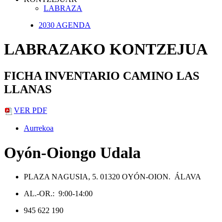
LABRAZA
2030 AGENDA
LABRAZAKO KONTZEJUA
FICHA INVENTARIO CAMINO LAS
LLANAS
VER PDF
Aurrekoa
Oyón-Oiongo Udala
PLAZA NAGUSIA, 5. 01320 OYÓN-OION. ÁLAVA
AL.-OR.: 9:00-14:00
945 622 190