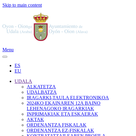
Skip to main content
Menu
ES
EU
UDALA
ALKATETZA
UDALBATZA
IRAGARKI-TAULA ELEKTRONIKOA
2024KO EKAINAREN 12A BAINO
LEHENAGOKO IRAGARKIAK
INPRIMAKIAK ETA ESKAERAK
AKTAK
ORDENANTZA FISKALAK
ORDENANTZA EZ-FISKALAK
KONTRATATZAILEAREN PROFILA