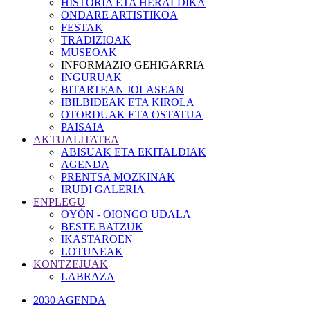
HISTORIA ETA HERALDIKA
ONDARE ARTISTIKOA
FESTAK
TRADIZIOAK
MUSEOAK
INFORMAZIO GEHIGARRIA
INGURUAK
BITARTEAN JOLASEAN
IBILBIDEAK ETA KIROLA
OTORDUAK ETA OSTATUA
PAISAIA
AKTUALITATEA
ABISUAK ETA EKITALDIAK
AGENDA
PRENTSA MOZKINAK
IRUDI GALERIA
ENPLEGU
OYÓN - OIONGO UDALA
BESTE BATZUK
IKASTAROEN
LOTUNEAK
KONTZEJUAK
LABRAZA
2030 AGENDA