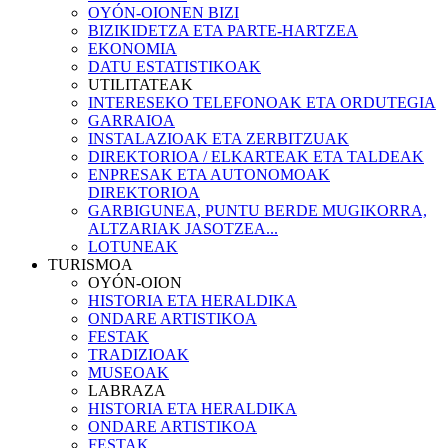
OYÓN-OIONEN BIZI
BIZIKIDETZA ETA PARTE-HARTZEA
EKONOMIA
DATU ESTATISTIKOAK
UTILITATEAK
INTERESEKO TELEFONOAK ETA ORDUTEGIA
GARRAIOA
INSTALAZIOAK ETA ZERBITZUAK
DIREKTORIOA / ELKARTEAK ETA TALDEAK
ENPRESAK ETA AUTONOMOAK
DIREKTORIOA
GARBIGUNEA, PUNTU BERDE MUGIKORRA,
ALTZARIAK JASOTZEA...
LOTUNEAK
TURISMOA
OYÓN-OION
HISTORIA ETA HERALDIKA
ONDARE ARTISTIKOA
FESTAK
TRADIZIOAK
MUSEOAK
LABRAZA
HISTORIA ETA HERALDIKA
ONDARE ARTISTIKOA
FESTAK