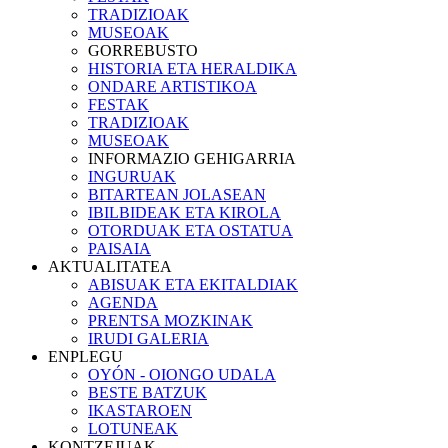
TRADIZIOAK
MUSEOAK
GORREBUSTO
HISTORIA ETA HERALDIKA
ONDARE ARTISTIKOA
FESTAK
TRADIZIOAK
MUSEOAK
INFORMAZIO GEHIGARRIA
INGURUAK
BITARTEAN JOLASEAN
IBILBIDEAK ETA KIROLA
OTORDUAK ETA OSTATUA
PAISAIA
AKTUALITATEA
ABISUAK ETA EKITALDIAK
AGENDA
PRENTSA MOZKINAK
IRUDI GALERIA
ENPLEGU
OYÓN - OIONGO UDALA
BESTE BATZUK
IKASTAROEN
LOTUNEAK
KONTZEJUAK