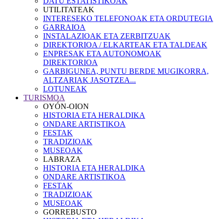
DATU ESTATISTIKOAK
UTILITATEAK
INTERESEKO TELEFONOAK ETA ORDUTEGIA
GARRAIOA
INSTALAZIOAK ETA ZERBITZUAK
DIREKTORIOA / ELKARTEAK ETA TALDEAK
ENPRESAK ETA AUTONOMOAK
DIREKTORIOA
GARBIGUNEA, PUNTU BERDE MUGIKORRA,
ALTZARIAK JASOTZEA...
LOTUNEAK
TURISMOA
OYÓN-OION
HISTORIA ETA HERALDIKA
ONDARE ARTISTIKOA
FESTAK
TRADIZIOAK
MUSEOAK
LABRAZA
HISTORIA ETA HERALDIKA
ONDARE ARTISTIKOA
FESTAK
TRADIZIOAK
MUSEOAK
GORREBUSTO