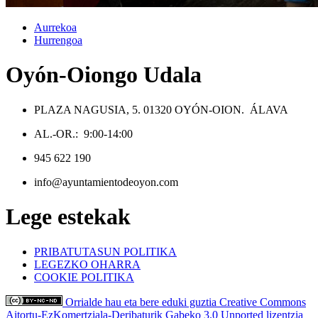
Aurrekoa
Hurrengoa
Oyón-Oiongo Udala
PLAZA NAGUSIA, 5. 01320 OYÓN-OION. ÁLAVA
AL.-OR.: 9:00-14:00
945 622 190
info@ayuntamientodeoyon.com
Lege estekak
PRIBATUTASUN POLITIKA
LEGEZKO OHARRA
COOKIE POLITIKA
Orrialde hau eta bere eduki guztia Creative Commons
Aitortu-EzKomertziala-Deribaturik Gabeko 3.0 Unported lizentzia