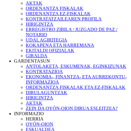
AKTAK
ORDENANTZA FISKALAK
ORDENANTZA EZ-FISKALAK
KONTRATATZAILEAREN PROFILA
HIRIGINTZA
ERREGISTRO ZIBILA / JUZGADO DE PAZ /
NOTARIO
UDAL AGIRITEGIA
KOKAPENA ETA HARREMANA
EKITALDI OFIZIALAK
GIRALDA
GARDENTASUN
ANTOLAKETA, ESKUMENAK, EGINKIZUNAK
KONTRATAZIOA
EKONOMIA-, FINANTZA- ETA AURREKONTU-
INFORMAZIOA
ORDENANTZA FISKALAK ETA EZ-FISKALAK
DIRULAGUNTZAK
HIRIGINTZA
AKTAK
ZEIN DA OYÓN-OION DIRUA ESLEITZEA?
INFORMAZIO
HERRIA
OYÓN-OION
ESKUALDEA