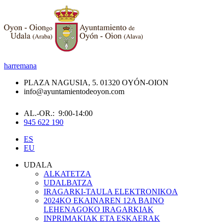
harremana
PLAZA NAGUSIA, 5. 01320 OYÓN-OION
info@ayuntamientodeoyon.com
AL.-OR.: 9:00-14:00
945 622 190
ES
EU
UDALA
ALKATETZA
UDALBATZA
IRAGARKI-TAULA ELEKTRONIKOA
2024KO EKAINAREN 12A BAINO
LEHENAGOKO IRAGARKIAK
INPRIMAKIAK ETA ESKAERAK