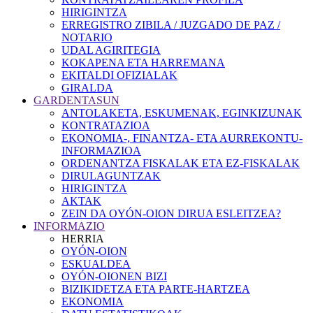
HIRIGINTZA
ERREGISTRO ZIBILA / JUZGADO DE PAZ /
NOTARIO
UDAL AGIRITEGIA
KOKAPENA ETA HARREMANA
EKITALDI OFIZIALAK
GIRALDA
GARDENTASUN
ANTOLAKETA, ESKUMENAK, EGINKIZUNAK
KONTRATAZIOA
EKONOMIA-, FINANTZA- ETA AURREKONTU-
INFORMAZIOA
ORDENANTZA FISKALAK ETA EZ-FISKALAK
DIRULAGUNTZAK
HIRIGINTZA
AKTAK
ZEIN DA OYÓN-OION DIRUA ESLEITZEA?
INFORMAZIO
HERRIA
OYÓN-OION
ESKUALDEA
OYÓN-OIONEN BIZI
BIZIKIDETZA ETA PARTE-HARTZEA
EKONOMIA