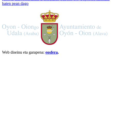
baten pean dago
Web diseinu eta garapena:
eosfera
.