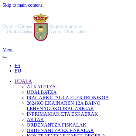
Skip to main content
Menu
ES
EU
UDALA
ALKATETZA
UDALBATZA
IRAGARKI-TAULA ELEKTRONIKOA
2024KO EKAINAREN 12A BAINO
LEHENAGOKO IRAGARKIAK
INPRIMAKIAK ETA ESKAERAK
AKTAK
ORDENANTZA FISKALAK
ORDENANTZA EZ-FISKALAK
KONTRATATZAILEAREN PROFILA