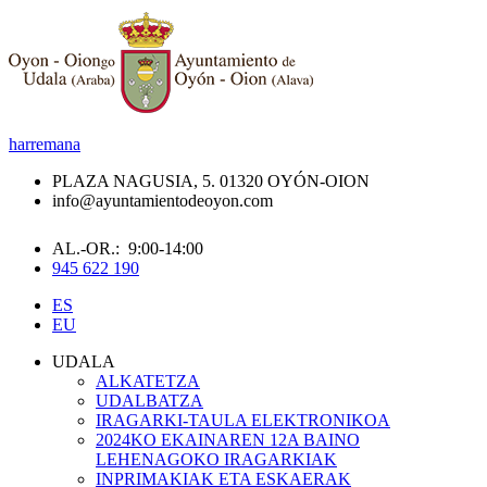
harremana
PLAZA NAGUSIA, 5. 01320 OYÓN-OION
info@ayuntamientodeoyon.com
AL.-OR.: 9:00-14:00
945 622 190
ES
EU
UDALA
ALKATETZA
UDALBATZA
IRAGARKI-TAULA ELEKTRONIKOA
2024KO EKAINAREN 12A BAINO
LEHENAGOKO IRAGARKIAK
INPRIMAKIAK ETA ESKAERAK