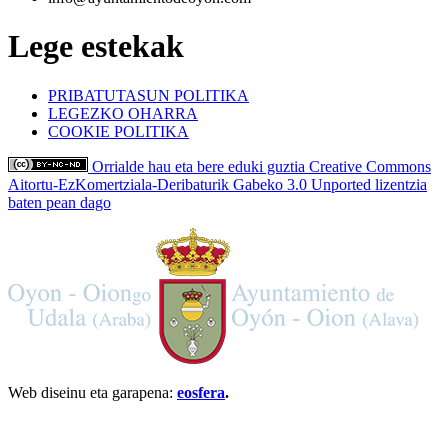
Lege estekak
PRIBATUTASUN POLITIKA
LEGEZKO OHARRA
COOKIE POLITIKA
Orrialde hau eta bere eduki guztia Creative Commons
Aitortu-EzKomertziala-Deribaturik Gabeko 3.0 Unported lizentzia
baten pean dago
Web diseinu eta garapena:
eosfera
.