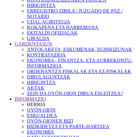
HIRIGINTZA
ERREGISTRO ZIBILA / JUZGADO DE PAZ /
NOTARIO
UDAL AGIRITEGIA
KOKAPENA ETA HARREMANA
EKITALDI OFIZIALAK
GIRALDA
GARDENTASUN
ANTOLAKETA, ESKUMENAK, EGINKIZUNAK
KONTRATAZIOA
EKONOMIA-, FINANTZA- ETA AURREKONTU-
INFORMAZIOA
ORDENANTZA FISKALAK ETA EZ-FISKALAK
DIRULAGUNTZAK
HIRIGINTZA
AKTAK
ZEIN DA OYÓN-OION DIRUA ESLEITZEA?
INFORMAZIO
HERRIA
OYÓN-OION
ESKUALDEA
OYÓN-OIONEN BIZI
BIZIKIDETZA ETA PARTE-HARTZEA
EKONOMIA