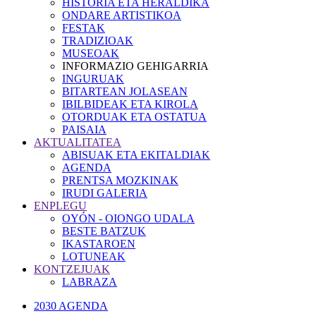
HISTORIA ETA HERALDIKA
ONDARE ARTISTIKOA
FESTAK
TRADIZIOAK
MUSEOAK
INFORMAZIO GEHIGARRIA
INGURUAK
BITARTEAN JOLASEAN
IBILBIDEAK ETA KIROLA
OTORDUAK ETA OSTATUA
PAISAIA
AKTUALITATEA
ABISUAK ETA EKITALDIAK
AGENDA
PRENTSA MOZKINAK
IRUDI GALERIA
ENPLEGU
OYÓN - OIONGO UDALA
BESTE BATZUK
IKASTAROEN
LOTUNEAK
KONTZEJUAK
LABRAZA
2030 AGENDA