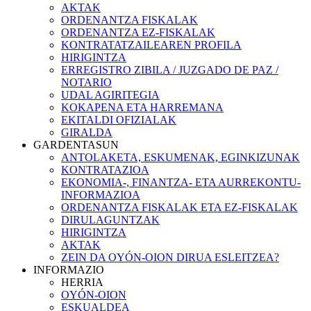
AKTAK
ORDENANTZA FISKALAK
ORDENANTZA EZ-FISKALAK
KONTRATATZAILEAREN PROFILA
HIRIGINTZA
ERREGISTRO ZIBILA / JUZGADO DE PAZ /
NOTARIO
UDAL AGIRITEGIA
KOKAPENA ETA HARREMANA
EKITALDI OFIZIALAK
GIRALDA
GARDENTASUN
ANTOLAKETA, ESKUMENAK, EGINKIZUNAK
KONTRATAZIOA
EKONOMIA-, FINANTZA- ETA AURREKONTU-
INFORMAZIOA
ORDENANTZA FISKALAK ETA EZ-FISKALAK
DIRULAGUNTZAK
HIRIGINTZA
AKTAK
ZEIN DA OYÓN-OION DIRUA ESLEITZEA?
INFORMAZIO
HERRIA
OYÓN-OION
ESKUALDEA