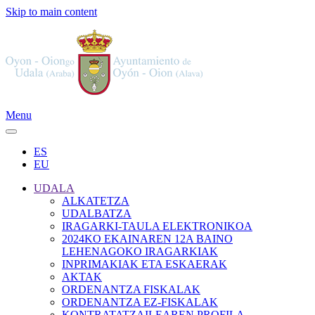
Skip to main content
Menu
ES
EU
UDALA
ALKATETZA
UDALBATZA
IRAGARKI-TAULA ELEKTRONIKOA
2024KO EKAINAREN 12A BAINO
LEHENAGOKO IRAGARKIAK
INPRIMAKIAK ETA ESKAERAK
AKTAK
ORDENANTZA FISKALAK
ORDENANTZA EZ-FISKALAK
KONTRATATZAILEAREN PROFILA