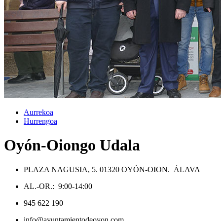
Aurrekoa
Hurrengoa
Oyón-Oiongo Udala
PLAZA NAGUSIA, 5. 01320 OYÓN-OION. ÁLAVA
AL.-OR.: 9:00-14:00
945 622 190
info@ayuntamientodeoyon.com