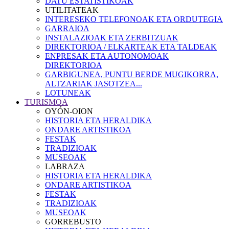
DATU ESTATISTIKOAK
UTILITATEAK
INTERESEKO TELEFONOAK ETA ORDUTEGIA
GARRAIOA
INSTALAZIOAK ETA ZERBITZUAK
DIREKTORIOA / ELKARTEAK ETA TALDEAK
ENPRESAK ETA AUTONOMOAK
DIREKTORIOA
GARBIGUNEA, PUNTU BERDE MUGIKORRA,
ALTZARIAK JASOTZEA...
LOTUNEAK
TURISMOA
OYÓN-OION
HISTORIA ETA HERALDIKA
ONDARE ARTISTIKOA
FESTAK
TRADIZIOAK
MUSEOAK
LABRAZA
HISTORIA ETA HERALDIKA
ONDARE ARTISTIKOA
FESTAK
TRADIZIOAK
MUSEOAK
GORREBUSTO