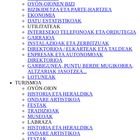
OYÓN-OIONEN BIZI
BIZIKIDETZA ETA PARTE-HARTZEA
EKONOMIA
DATU ESTATISTIKOAK
UTILITATEAK
INTERESEKO TELEFONOAK ETA ORDUTEGIA
GARRAIOA
INSTALAZIOAK ETA ZERBITZUAK
DIREKTORIOA / ELKARTEAK ETA TALDEAK
ENPRESAK ETA AUTONOMOAK
DIREKTORIOA
GARBIGUNEA, PUNTU BERDE MUGIKORRA,
ALTZARIAK JASOTZEA...
LOTUNEAK
TURISMOA
OYÓN-OION
HISTORIA ETA HERALDIKA
ONDARE ARTISTIKOA
FESTAK
TRADIZIOAK
MUSEOAK
LABRAZA
HISTORIA ETA HERALDIKA
ONDARE ARTISTIKOA
FESTAK