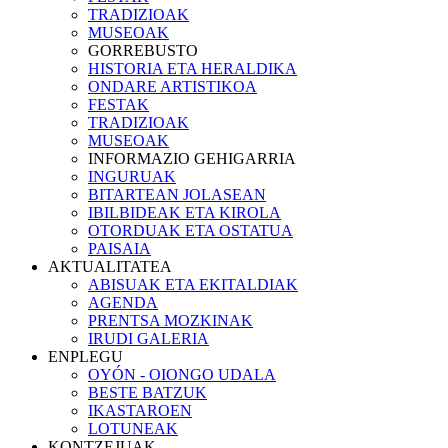
TRADIZIOAK
MUSEOAK
GORREBUSTO
HISTORIA ETA HERALDIKA
ONDARE ARTISTIKOA
FESTAK
TRADIZIOAK
MUSEOAK
INFORMAZIO GEHIGARRIA
INGURUAK
BITARTEAN JOLASEAN
IBILBIDEAK ETA KIROLA
OTORDUAK ETA OSTATUA
PAISAIA
AKTUALITATEA
ABISUAK ETA EKITALDIAK
AGENDA
PRENTSA MOZKINAK
IRUDI GALERIA
ENPLEGU
OYÓN - OIONGO UDALA
BESTE BATZUK
IKASTAROEN
LOTUNEAK
KONTZEJUAK