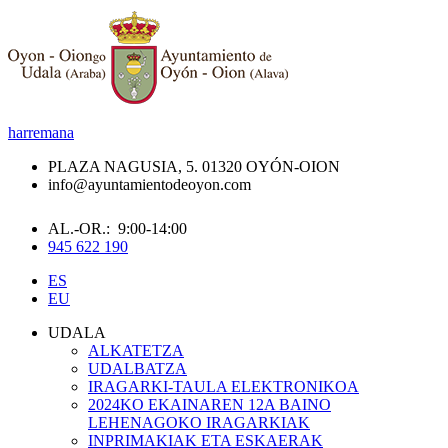
harremana
PLAZA NAGUSIA, 5. 01320 OYÓN-OION
info@ayuntamientodeoyon.com
AL.-OR.: 9:00-14:00
945 622 190
ES
EU
UDALA
ALKATETZA
UDALBATZA
IRAGARKI-TAULA ELEKTRONIKOA
2024KO EKAINAREN 12A BAINO
LEHENAGOKO IRAGARKIAK
INPRIMAKIAK ETA ESKAERAK