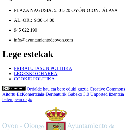
PLAZA NAGUSIA, 5. 01320 OYÓN-OION. ÁLAVA
AL.-OR.: 9:00-14:00
945 622 190
info@ayuntamientodeoyon.com
Lege estekak
PRIBATUTASUN POLITIKA
LEGEZKO OHARRA
COOKIE POLITIKA
Orrialde hau eta bere eduki guztia Creative Commons
Aitortu-EzKomertziala-Deribaturik Gabeko 3.0 Unported lizentzia
baten pean dago