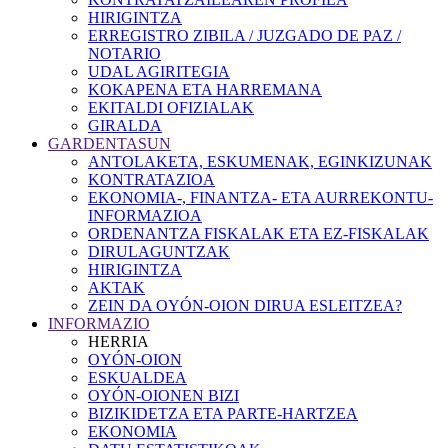
HIRIGINTZA
ERREGISTRO ZIBILA / JUZGADO DE PAZ /
NOTARIO
UDAL AGIRITEGIA
KOKAPENA ETA HARREMANA
EKITALDI OFIZIALAK
GIRALDA
GARDENTASUN
ANTOLAKETA, ESKUMENAK, EGINKIZUNAK
KONTRATAZIOA
EKONOMIA-, FINANTZA- ETA AURREKONTU-
INFORMAZIOA
ORDENANTZA FISKALAK ETA EZ-FISKALAK
DIRULAGUNTZAK
HIRIGINTZA
AKTAK
ZEIN DA OYÓN-OION DIRUA ESLEITZEA?
INFORMAZIO
HERRIA
OYÓN-OION
ESKUALDEA
OYÓN-OIONEN BIZI
BIZIKIDETZA ETA PARTE-HARTZEA
EKONOMIA