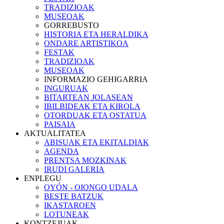
TRADIZIOAK
MUSEOAK
GORREBUSTO
HISTORIA ETA HERALDIKA
ONDARE ARTISTIKOA
FESTAK
TRADIZIOAK
MUSEOAK
INFORMAZIO GEHIGARRIA
INGURUAK
BITARTEAN JOLASEAN
IBILBIDEAK ETA KIROLA
OTORDUAK ETA OSTATUA
PAISAIA
AKTUALITATEA
ABISUAK ETA EKITALDIAK
AGENDA
PRENTSA MOZKINAK
IRUDI GALERIA
ENPLEGU
OYÓN - OIONGO UDALA
BESTE BATZUK
IKASTAROEN
LOTUNEAK
KONTZEJUAK