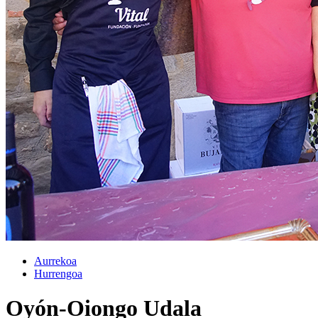
Aurrekoa
Hurrengoa
Oyón-Oiongo Udala