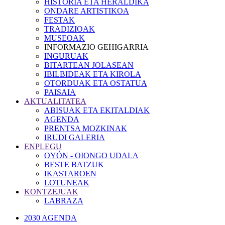
HISTORIA ETA HERALDIKA
ONDARE ARTISTIKOA
FESTAK
TRADIZIOAK
MUSEOAK
INFORMAZIO GEHIGARRIA
INGURUAK
BITARTEAN JOLASEAN
IBILBIDEAK ETA KIROLA
OTORDUAK ETA OSTATUA
PAISAIA
AKTUALITATEA
ABISUAK ETA EKITALDIAK
AGENDA
PRENTSA MOZKINAK
IRUDI GALERIA
ENPLEGU
OYÓN - OIONGO UDALA
BESTE BATZUK
IKASTAROEN
LOTUNEAK
KONTZEJUAK
LABRAZA
2030 AGENDA