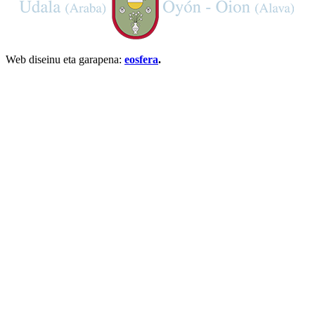
Web diseinu eta garapena:
eosfera
.