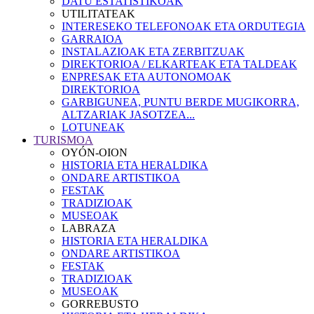
DATU ESTATISTIKOAK
UTILITATEAK
INTERESEKO TELEFONOAK ETA ORDUTEGIA
GARRAIOA
INSTALAZIOAK ETA ZERBITZUAK
DIREKTORIOA / ELKARTEAK ETA TALDEAK
ENPRESAK ETA AUTONOMOAK
DIREKTORIOA
GARBIGUNEA, PUNTU BERDE MUGIKORRA,
ALTZARIAK JASOTZEA...
LOTUNEAK
TURISMOA
OYÓN-OION
HISTORIA ETA HERALDIKA
ONDARE ARTISTIKOA
FESTAK
TRADIZIOAK
MUSEOAK
LABRAZA
HISTORIA ETA HERALDIKA
ONDARE ARTISTIKOA
FESTAK
TRADIZIOAK
MUSEOAK
GORREBUSTO