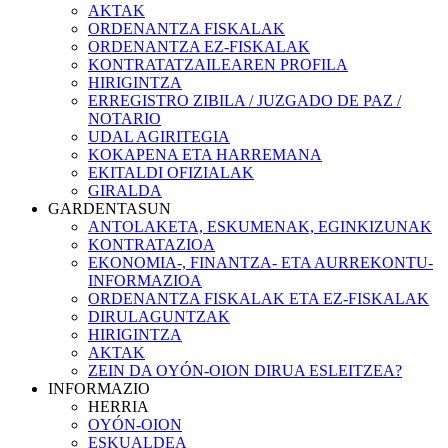
AKTAK
ORDENANTZA FISKALAK
ORDENANTZA EZ-FISKALAK
KONTRATATZAILEAREN PROFILA
HIRIGINTZA
ERREGISTRO ZIBILA / JUZGADO DE PAZ /
NOTARIO
UDAL AGIRITEGIA
KOKAPENA ETA HARREMANA
EKITALDI OFIZIALAK
GIRALDA
GARDENTASUN
ANTOLAKETA, ESKUMENAK, EGINKIZUNAK
KONTRATAZIOA
EKONOMIA-, FINANTZA- ETA AURREKONTU-
INFORMAZIOA
ORDENANTZA FISKALAK ETA EZ-FISKALAK
DIRULAGUNTZAK
HIRIGINTZA
AKTAK
ZEIN DA OYÓN-OION DIRUA ESLEITZEA?
INFORMAZIO
HERRIA
OYÓN-OION
ESKUALDEA