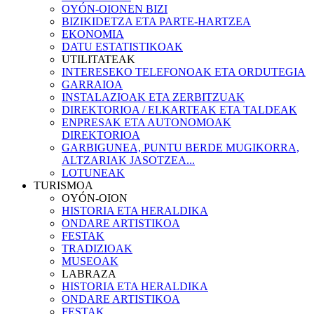
OYÓN-OIONEN BIZI
BIZIKIDETZA ETA PARTE-HARTZEA
EKONOMIA
DATU ESTATISTIKOAK
UTILITATEAK
INTERESEKO TELEFONOAK ETA ORDUTEGIA
GARRAIOA
INSTALAZIOAK ETA ZERBITZUAK
DIREKTORIOA / ELKARTEAK ETA TALDEAK
ENPRESAK ETA AUTONOMOAK
DIREKTORIOA
GARBIGUNEA, PUNTU BERDE MUGIKORRA,
ALTZARIAK JASOTZEA...
LOTUNEAK
TURISMOA
OYÓN-OION
HISTORIA ETA HERALDIKA
ONDARE ARTISTIKOA
FESTAK
TRADIZIOAK
MUSEOAK
LABRAZA
HISTORIA ETA HERALDIKA
ONDARE ARTISTIKOA
FESTAK