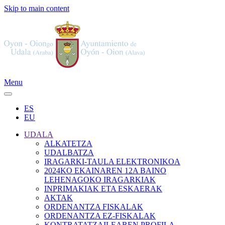
Skip to main content
Menu
ES
EU
UDALA
ALKATETZA
UDALBATZA
IRAGARKI-TAULA ELEKTRONIKOA
2024KO EKAINAREN 12A BAINO
LEHENAGOKO IRAGARKIAK
INPRIMAKIAK ETA ESKAERAK
AKTAK
ORDENANTZA FISKALAK
ORDENANTZA EZ-FISKALAK
KONTRATATZAILEAREN PROFILA