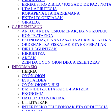
ERREGISTRO ZIBILA / JUZGADO DE PAZ / NOT
UDAL AGIRITEGIA
KOKAPENA ETA HARREMANA
EKITALDI OFIZIALAK
GIRALDA
GARDENTASUN
ANTOLAKETA, ESKUMENAK, EGINKIZUNAK
KONTRATAZIOA
EKONOMIA-, FINANTZA- ETA AURREKONTU-
ORDENANTZA FISKALAK ETA EZ-FISKALAK
DIRULAGUNTZAK
HIRIGINTZA
AKTAK
ZEIN DA OYÓN-OION DIRUA ESLEITZEA?
INFORMAZIO
HERRIA
OYÓN-OION
ESKUALDEA
OYÓN-OIONEN BIZI
BIZIKIDETZA ETA PARTE-HARTZEA
EKONOMIA
DATU ESTATISTIKOAK
UTILITATEAK
INTERESEKO TELEFONOAK ETA ORDUTEGIA