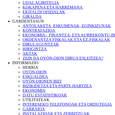
UDAL AGIRITEGIA
KOKAPENA ETA HARREMANA
EKITALDI OFIZIALAK
GIRALDA
GARDENTASUN
ANTOLAKETA, ESKUMENAK, EGINKIZUNAK
KONTRATAZIOA
EKONOMIA-, FINANTZA- ETA AURREKONTU-
ORDENANTZA FISKALAK ETA EZ-FISKALAK
DIRULAGUNTZAK
HIRIGINTZA
AKTAK
ZEIN DA OYÓN-OION DIRUA ESLEITZEA?
INFORMAZIO
HERRIA
OYÓN-OION
ESKUALDEA
OYÓN-OIONEN BIZI
BIZIKIDETZA ETA PARTE-HARTZEA
EKONOMIA
DATU ESTATISTIKOAK
UTILITATEAK
INTERESEKO TELEFONOAK ETA ORDUTEGIA
GARRAIOA
INSTALAZIOAK ETA ZERBITZUAK