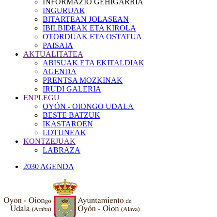
INFORMAZIO GEHIGARRIA
INGURUAK
BITARTEAN JOLASEAN
IBILBIDEAK ETA KIROLA
OTORDUAK ETA OSTATUA
PAISAIA
AKTUALITATEA
ABISUAK ETA EKITALDIAK
AGENDA
PRENTSA MOZKINAK
IRUDI GALERIA
ENPLEGU
OYÓN - OIONGO UDALA
BESTE BATZUK
IKASTAROEN
LOTUNEAK
KONTZEJUAK
LABRAZA
2030 AGENDA