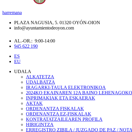
harremana
PLAZA NAGUSIA, 5. 01320 OYÓN-OION
info@ayuntamientodeoyon.com
AL.-OR.: 9:00-14:00
945 622 190
ES
EU
UDALA
ALKATETZA
UDALBATZA
IRAGARKI-TAULA ELEKTRONIKOA
2024KO EKAINAREN 12A BAINO LEHENAGOK
INPRIMAKIAK ETA ESKAERAK
AKTAK
ORDENANTZA FISKALAK
ORDENANTZA EZ-FISKALAK
KONTRATATZAILEAREN PROFILA
HIRIGINTZA
ERREGISTRO ZIBILA / JUZGADO DE PAZ / NOT