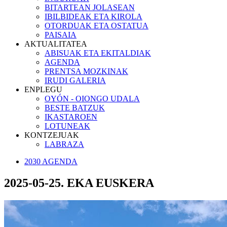
BITARTEAN JOLASEAN
IBILBIDEAK ETA KIROLA
OTORDUAK ETA OSTATUA
PAISAIA
AKTUALITATEA
ABISUAK ETA EKITALDIAK
AGENDA
PRENTSA MOZKINAK
IRUDI GALERIA
ENPLEGU
OYÓN - OIONGO UDALA
BESTE BATZUK
IKASTAROEN
LOTUNEAK
KONTZEJUAK
LABRAZA
2030 AGENDA
2025-05-25. EKA EUSKERA