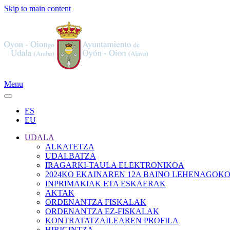
Skip to main content
Menu
ES
EU
UDALA
ALKATETZA
UDALBATZA
IRAGARKI-TAULA ELEKTRONIKOA
2024KO EKAINAREN 12A BAINO LEHENAGOK
INPRIMAKIAK ETA ESKAERAK
AKTAK
ORDENANTZA FISKALAK
ORDENANTZA EZ-FISKALAK
KONTRATATZAILEAREN PROFILA
HIRIGINTZA