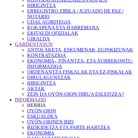
HIRIGINTZA
ERREGISTRO ZIBILA / JUZGADO DE PAZ /
NOTARIO
UDAL AGIRITEGIA
KOKAPENA ETA HARREMANA
EKITALDI OFIZIALAK
GIRALDA
GARDENTASUN
ANTOLAKETA, ESKUMENAK, EGINKIZUNAK
KONTRATAZIOA
EKONOMIA-, FINANTZA- ETA AURREKONTU-
INFORMAZIOA
ORDENANTZA FISKALAK ETA EZ-FISKALAK
DIRULAGUNTZAK
HIRIGINTZA
AKTAK
ZEIN DA OYÓN-OION DIRUA ESLEITZEA?
INFORMAZIO
HERRIA
OYÓN-OION
ESKUALDEA
OYÓN-OIONEN BIZI
BIZIKIDETZA ETA PARTE-HARTZEA
EKONOMIA