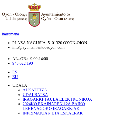
harremana
PLAZA NAGUSIA, 5. 01320 OYÓN-OION
info@ayuntamientodeoyon.com
AL.-OR.: 9:00-14:00
945 622 190
ES
EU
UDALA
ALKATETZA
UDALBATZA
IRAGARKI-TAULA ELEKTRONIKOA
2024KO EKAINAREN 12A BAINO
LEHENAGOKO IRAGARKIAK
INPRIMAKIAK ETA ESKAERAK