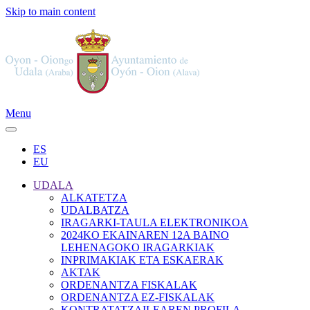
Skip to main content
Menu
ES
EU
UDALA
ALKATETZA
UDALBATZA
IRAGARKI-TAULA ELEKTRONIKOA
2024KO EKAINAREN 12A BAINO
LEHENAGOKO IRAGARKIAK
INPRIMAKIAK ETA ESKAERAK
AKTAK
ORDENANTZA FISKALAK
ORDENANTZA EZ-FISKALAK
KONTRATATZAILEAREN PROFILA