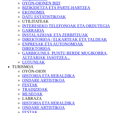
OYÓN-OIONEN BIZI
BIZIKIDETZA ETA PARTE-HARTZEA
EKONOMIA
DATU ESTATISTIKOAK
UTILITATEAK
INTERESEKO TELEFONOAK ETA ORDUTEGIA
GARRAIOA
INSTALAZIOAK ETA ZERBITZUAK
DIREKTORIOA / ELKARTEAK ETA TALDEAK
ENPRESAK ETA AUTONOMOAK
DIREKTORIOA
GARBIGUNEA, PUNTU BERDE MUGIKORRA,
ALTZARIAK JASOTZEA...
LOTUNEAK
TURISMOA
OYÓN-OION
HISTORIA ETA HERALDIKA
ONDARE ARTISTIKOA
FESTAK
TRADIZIOAK
MUSEOAK
LABRAZA
HISTORIA ETA HERALDIKA
ONDARE ARTISTIKOA
FESTAK