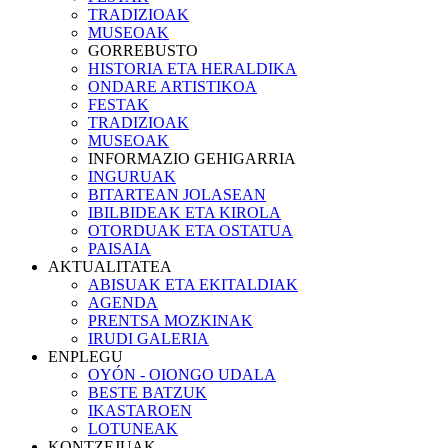
TRADIZIOAK
MUSEOAK
GORREBUSTO
HISTORIA ETA HERALDIKA
ONDARE ARTISTIKOA
FESTAK
TRADIZIOAK
MUSEOAK
INFORMAZIO GEHIGARRIA
INGURUAK
BITARTEAN JOLASEAN
IBILBIDEAK ETA KIROLA
OTORDUAK ETA OSTATUA
PAISAIA
AKTUALITATEA
ABISUAK ETA EKITALDIAK
AGENDA
PRENTSA MOZKINAK
IRUDI GALERIA
ENPLEGU
OYÓN - OIONGO UDALA
BESTE BATZUK
IKASTAROEN
LOTUNEAK
KONTZEJUAK