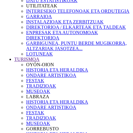
DATU ESTATISTIKOAK
UTILITATEAK
INTERESEKO TELEFONOAK ETA ORDUTEGIA
GARRAIOA
INSTALAZIOAK ETA ZERBITZUAK
DIREKTORIOA / ELKARTEAK ETA TALDEAK
ENPRESAK ETA AUTONOMOAK
DIREKTORIOA
GARBIGUNEA, PUNTU BERDE MUGIKORRA,
ALTZARIAK JASOTZEA...
LOTUNEAK
TURISMOA
OYÓN-OION
HISTORIA ETA HERALDIKA
ONDARE ARTISTIKOA
FESTAK
TRADIZIOAK
MUSEOAK
LABRAZA
HISTORIA ETA HERALDIKA
ONDARE ARTISTIKOA
FESTAK
TRADIZIOAK
MUSEOAK
GORREBUSTO