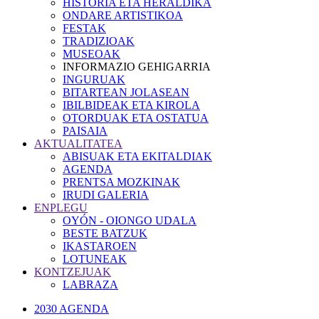
HISTORIA ETA HERALDIKA
ONDARE ARTISTIKOA
FESTAK
TRADIZIOAK
MUSEOAK
INFORMAZIO GEHIGARRIA
INGURUAK
BITARTEAN JOLASEAN
IBILBIDEAK ETA KIROLA
OTORDUAK ETA OSTATUA
PAISAIA
AKTUALITATEA
ABISUAK ETA EKITALDIAK
AGENDA
PRENTSA MOZKINAK
IRUDI GALERIA
ENPLEGU
OYÓN - OIONGO UDALA
BESTE BATZUK
IKASTAROEN
LOTUNEAK
KONTZEJUAK
LABRAZA
2030 AGENDA