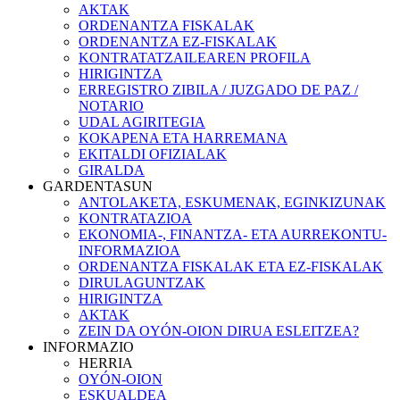
AKTAK
ORDENANTZA FISKALAK
ORDENANTZA EZ-FISKALAK
KONTRATATZAILEAREN PROFILA
HIRIGINTZA
ERREGISTRO ZIBILA / JUZGADO DE PAZ /
NOTARIO
UDAL AGIRITEGIA
KOKAPENA ETA HARREMANA
EKITALDI OFIZIALAK
GIRALDA
GARDENTASUN
ANTOLAKETA, ESKUMENAK, EGINKIZUNAK
KONTRATAZIOA
EKONOMIA-, FINANTZA- ETA AURREKONTU-
INFORMAZIOA
ORDENANTZA FISKALAK ETA EZ-FISKALAK
DIRULAGUNTZAK
HIRIGINTZA
AKTAK
ZEIN DA OYÓN-OION DIRUA ESLEITZEA?
INFORMAZIO
HERRIA
OYÓN-OION
ESKUALDEA