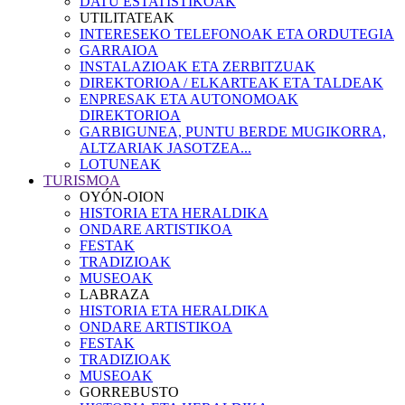
DATU ESTATISTIKOAK
UTILITATEAK
INTERESEKO TELEFONOAK ETA ORDUTEGIA
GARRAIOA
INSTALAZIOAK ETA ZERBITZUAK
DIREKTORIOA / ELKARTEAK ETA TALDEAK
ENPRESAK ETA AUTONOMOAK
DIREKTORIOA
GARBIGUNEA, PUNTU BERDE MUGIKORRA,
ALTZARIAK JASOTZEA...
LOTUNEAK
TURISMOA
OYÓN-OION
HISTORIA ETA HERALDIKA
ONDARE ARTISTIKOA
FESTAK
TRADIZIOAK
MUSEOAK
LABRAZA
HISTORIA ETA HERALDIKA
ONDARE ARTISTIKOA
FESTAK
TRADIZIOAK
MUSEOAK
GORREBUSTO