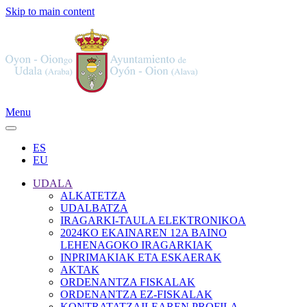
Skip to main content
Menu
ES
EU
UDALA
ALKATETZA
UDALBATZA
IRAGARKI-TAULA ELEKTRONIKOA
2024KO EKAINAREN 12A BAINO
LEHENAGOKO IRAGARKIAK
INPRIMAKIAK ETA ESKAERAK
AKTAK
ORDENANTZA FISKALAK
ORDENANTZA EZ-FISKALAK
KONTRATATZAILEAREN PROFILA