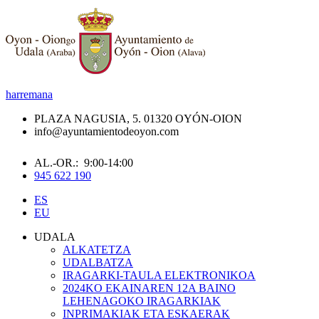
harremana
PLAZA NAGUSIA, 5. 01320 OYÓN-OION
info@ayuntamientodeoyon.com
AL.-OR.: 9:00-14:00
945 622 190
ES
EU
UDALA
ALKATETZA
UDALBATZA
IRAGARKI-TAULA ELEKTRONIKOA
2024KO EKAINAREN 12A BAINO
LEHENAGOKO IRAGARKIAK
INPRIMAKIAK ETA ESKAERAK