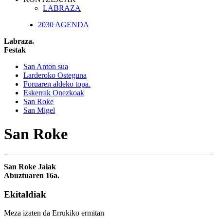
LABRAZA
2030 AGENDA
Labraza.
Festak
San Anton sua
Larderoko Osteguna
Foruaren aldeko topa.
Eskerrak Onezkoak
San Roke
San Migel
San Roke
San Roke Jaiak
Abuztuaren 16a.
Ekitaldiak
Meza izaten da Errukiko ermitan