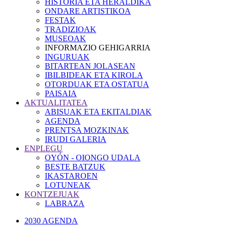
HISTORIA ETA HERALDIKA
ONDARE ARTISTIKOA
FESTAK
TRADIZIOAK
MUSEOAK
INFORMAZIO GEHIGARRIA
INGURUAK
BITARTEAN JOLASEAN
IBILBIDEAK ETA KIROLA
OTORDUAK ETA OSTATUA
PAISAIA
AKTUALITATEA
ABISUAK ETA EKITALDIAK
AGENDA
PRENTSA MOZKINAK
IRUDI GALERIA
ENPLEGU
OYÓN - OIONGO UDALA
BESTE BATZUK
IKASTAROEN
LOTUNEAK
KONTZEJUAK
LABRAZA
2030 AGENDA