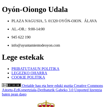
Oyón-Oiongo Udala
PLAZA NAGUSIA, 5. 01320 OYÓN-OION. ÁLAVA
AL.-OR.: 9:00-14:00
945 622 190
info@ayuntamientodeoyon.com
Lege estekak
PRIBATUTASUN POLITIKA
LEGEZKO OHARRA
COOKIE POLITIKA
Orrialde hau eta bere eduki guztia Creative Commons
Aitortu-EzKomertziala-Deribaturik Gabeko 3.0 Unported lizentzia
baten pean dago