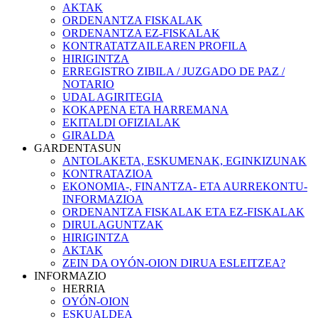
AKTAK
ORDENANTZA FISKALAK
ORDENANTZA EZ-FISKALAK
KONTRATATZAILEAREN PROFILA
HIRIGINTZA
ERREGISTRO ZIBILA / JUZGADO DE PAZ /
NOTARIO
UDAL AGIRITEGIA
KOKAPENA ETA HARREMANA
EKITALDI OFIZIALAK
GIRALDA
GARDENTASUN
ANTOLAKETA, ESKUMENAK, EGINKIZUNAK
KONTRATAZIOA
EKONOMIA-, FINANTZA- ETA AURREKONTU-
INFORMAZIOA
ORDENANTZA FISKALAK ETA EZ-FISKALAK
DIRULAGUNTZAK
HIRIGINTZA
AKTAK
ZEIN DA OYÓN-OION DIRUA ESLEITZEA?
INFORMAZIO
HERRIA
OYÓN-OION
ESKUALDEA