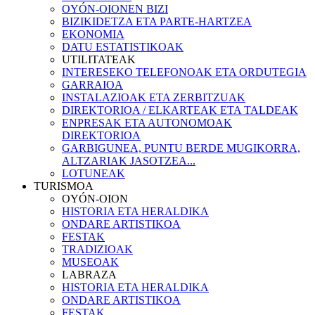
OYÓN-OIONEN BIZI
BIZIKIDETZA ETA PARTE-HARTZEA
EKONOMIA
DATU ESTATISTIKOAK
UTILITATEAK
INTERESEKO TELEFONOAK ETA ORDUTEGIA
GARRAIOA
INSTALAZIOAK ETA ZERBITZUAK
DIREKTORIOA / ELKARTEAK ETA TALDEAK
ENPRESAK ETA AUTONOMOAK
DIREKTORIOA
GARBIGUNEA, PUNTU BERDE MUGIKORRA,
ALTZARIAK JASOTZEA...
LOTUNEAK
TURISMOA
OYÓN-OION
HISTORIA ETA HERALDIKA
ONDARE ARTISTIKOA
FESTAK
TRADIZIOAK
MUSEOAK
LABRAZA
HISTORIA ETA HERALDIKA
ONDARE ARTISTIKOA
FESTAK