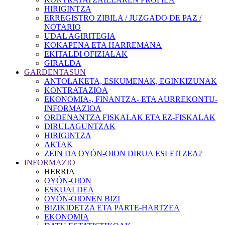
HIRIGINTZA
ERREGISTRO ZIBILA / JUZGADO DE PAZ /
NOTARIO
UDAL AGIRITEGIA
KOKAPENA ETA HARREMANA
EKITALDI OFIZIALAK
GIRALDA
GARDENTASUN
ANTOLAKETA, ESKUMENAK, EGINKIZUNAK
KONTRATAZIOA
EKONOMIA-, FINANTZA- ETA AURREKONTU-
INFORMAZIOA
ORDENANTZA FISKALAK ETA EZ-FISKALAK
DIRULAGUNTZAK
HIRIGINTZA
AKTAK
ZEIN DA OYÓN-OION DIRUA ESLEITZEA?
INFORMAZIO
HERRIA
OYÓN-OION
ESKUALDEA
OYÓN-OIONEN BIZI
BIZIKIDETZA ETA PARTE-HARTZEA
EKONOMIA