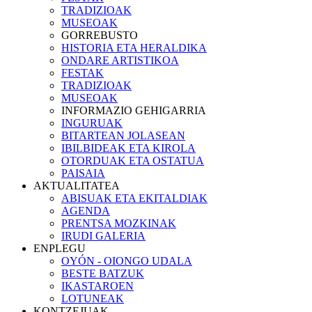
TRADIZIOAK
MUSEOAK
GORREBUSTO
HISTORIA ETA HERALDIKA
ONDARE ARTISTIKOA
FESTAK
TRADIZIOAK
MUSEOAK
INFORMAZIO GEHIGARRIA
INGURUAK
BITARTEAN JOLASEAN
IBILBIDEAK ETA KIROLA
OTORDUAK ETA OSTATUA
PAISAIA
AKTUALITATEA
ABISUAK ETA EKITALDIAK
AGENDA
PRENTSA MOZKINAK
IRUDI GALERIA
ENPLEGU
OYÓN - OIONGO UDALA
BESTE BATZUK
IKASTAROEN
LOTUNEAK
KONTZEJUAK