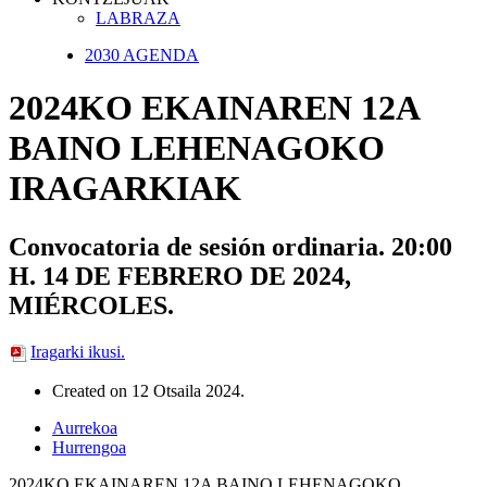
LABRAZA
2030 AGENDA
2024KO EKAINAREN 12A
BAINO LEHENAGOKO
IRAGARKIAK
Convocatoria de sesión ordinaria. 20:00
H. 14 DE FEBRERO DE 2024,
MIÉRCOLES.
Iragarki ikusi.
Created on
12 Otsaila 2024
.
Aurrekoa
Hurrengoa
2024KO EKAINAREN 12A BAINO LEHENAGOKO