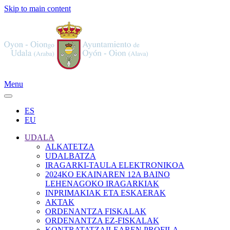
Skip to main content
Menu
ES
EU
UDALA
ALKATETZA
UDALBATZA
IRAGARKI-TAULA ELEKTRONIKOA
2024KO EKAINAREN 12A BAINO
LEHENAGOKO IRAGARKIAK
INPRIMAKIAK ETA ESKAERAK
AKTAK
ORDENANTZA FISKALAK
ORDENANTZA EZ-FISKALAK
KONTRATATZAILEAREN PROFILA