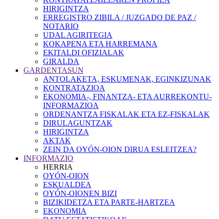
HIRIGINTZA
ERREGISTRO ZIBILA / JUZGADO DE PAZ /
NOTARIO
UDAL AGIRITEGIA
KOKAPENA ETA HARREMANA
EKITALDI OFIZIALAK
GIRALDA
GARDENTASUN
ANTOLAKETA, ESKUMENAK, EGINKIZUNAK
KONTRATAZIOA
EKONOMIA-, FINANTZA- ETA AURREKONTU-
INFORMAZIOA
ORDENANTZA FISKALAK ETA EZ-FISKALAK
DIRULAGUNTZAK
HIRIGINTZA
AKTAK
ZEIN DA OYÓN-OION DIRUA ESLEITZEA?
INFORMAZIO
HERRIA
OYÓN-OION
ESKUALDEA
OYÓN-OIONEN BIZI
BIZIKIDETZA ETA PARTE-HARTZEA
EKONOMIA