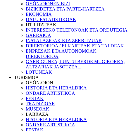
OYÓN-OIONEN BIZI
BIZIKIDETZA ETA PARTE-HARTZEA
EKONOMIA
DATU ESTATISTIKOAK
UTILITATEAK
INTERESEKO TELEFONOAK ETA ORDUTEGIA
GARRAIOA
INSTALAZIOAK ETA ZERBITZUAK
DIREKTORIOA / ELKARTEAK ETA TALDEAK
ENPRESAK ETA AUTONOMOAK
DIREKTORIOA
GARBIGUNEA, PUNTU BERDE MUGIKORRA,
ALTZARIAK JASOTZEA...
LOTUNEAK
TURISMOA
OYÓN-OION
HISTORIA ETA HERALDIKA
ONDARE ARTISTIKOA
FESTAK
TRADIZIOAK
MUSEOAK
LABRAZA
HISTORIA ETA HERALDIKA
ONDARE ARTISTIKOA
FESTAK