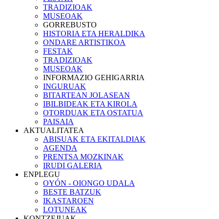
TRADIZIOAK
MUSEOAK
GORREBUSTO
HISTORIA ETA HERALDIKA
ONDARE ARTISTIKOA
FESTAK
TRADIZIOAK
MUSEOAK
INFORMAZIO GEHIGARRIA
INGURUAK
BITARTEAN JOLASEAN
IBILBIDEAK ETA KIROLA
OTORDUAK ETA OSTATUA
PAISAIA
AKTUALITATEA
ABISUAK ETA EKITALDIAK
AGENDA
PRENTSA MOZKINAK
IRUDI GALERIA
ENPLEGU
OYÓN - OIONGO UDALA
BESTE BATZUK
IKASTAROEN
LOTUNEAK
KONTZEJUAK