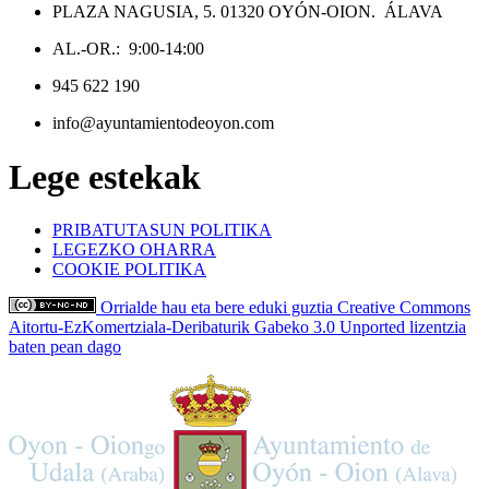
PLAZA NAGUSIA, 5. 01320 OYÓN-OION. ÁLAVA
AL.-OR.: 9:00-14:00
945 622 190
info@ayuntamientodeoyon.com
Lege estekak
PRIBATUTASUN POLITIKA
LEGEZKO OHARRA
COOKIE POLITIKA
Orrialde hau eta bere eduki guztia Creative Commons
Aitortu-EzKomertziala-Deribaturik Gabeko 3.0 Unported lizentzia
baten pean dago