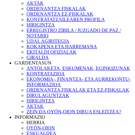
AKTAK
ORDENANTZA FISKALAK
ORDENANTZA EZ-FISKALAK
KONTRATATZAILEAREN PROFILA
HIRIGINTZA
ERREGISTRO ZIBILA / JUZGADO DE PAZ /
NOTARIO
UDAL AGIRITEGIA
KOKAPENA ETA HARREMANA
EKITALDI OFIZIALAK
GIRALDA
GARDENTASUN
ANTOLAKETA, ESKUMENAK, EGINKIZUNAK
KONTRATAZIOA
EKONOMIA-, FINANTZA- ETA AURREKONTU-
INFORMAZIOA
ORDENANTZA FISKALAK ETA EZ-FISKALAK
DIRULAGUNTZAK
HIRIGINTZA
AKTAK
ZEIN DA OYÓN-OION DIRUA ESLEITZEA?
INFORMAZIO
HERRIA
OYÓN-OION
ESKUALDEA