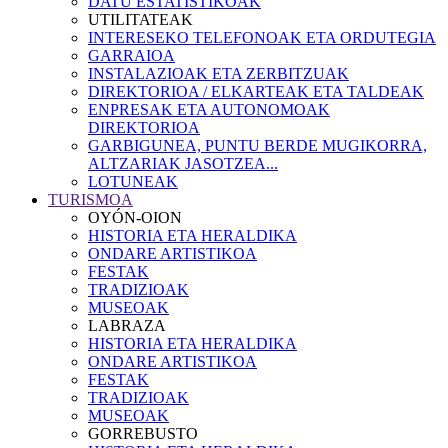
DATU ESTATISTIKOAK
UTILITATEAK
INTERESEKO TELEFONOAK ETA ORDUTEGIA
GARRAIOA
INSTALAZIOAK ETA ZERBITZUAK
DIREKTORIOA / ELKARTEAK ETA TALDEAK
ENPRESAK ETA AUTONOMOAK
DIREKTORIOA
GARBIGUNEA, PUNTU BERDE MUGIKORRA,
ALTZARIAK JASOTZEA...
LOTUNEAK
TURISMOA
OYÓN-OION
HISTORIA ETA HERALDIKA
ONDARE ARTISTIKOA
FESTAK
TRADIZIOAK
MUSEOAK
LABRAZA
HISTORIA ETA HERALDIKA
ONDARE ARTISTIKOA
FESTAK
TRADIZIOAK
MUSEOAK
GORREBUSTO