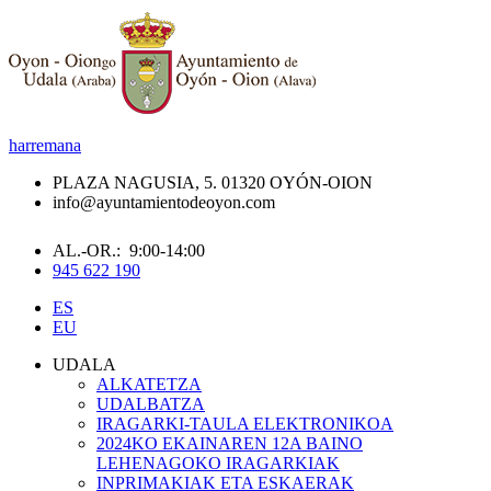
harremana
PLAZA NAGUSIA, 5. 01320 OYÓN-OION
info@ayuntamientodeoyon.com
AL.-OR.: 9:00-14:00
945 622 190
ES
EU
UDALA
ALKATETZA
UDALBATZA
IRAGARKI-TAULA ELEKTRONIKOA
2024KO EKAINAREN 12A BAINO
LEHENAGOKO IRAGARKIAK
INPRIMAKIAK ETA ESKAERAK