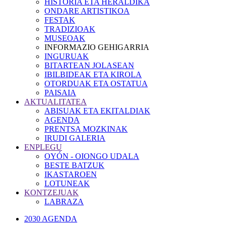
HISTORIA ETA HERALDIKA
ONDARE ARTISTIKOA
FESTAK
TRADIZIOAK
MUSEOAK
INFORMAZIO GEHIGARRIA
INGURUAK
BITARTEAN JOLASEAN
IBILBIDEAK ETA KIROLA
OTORDUAK ETA OSTATUA
PAISAIA
AKTUALITATEA
ABISUAK ETA EKITALDIAK
AGENDA
PRENTSA MOZKINAK
IRUDI GALERIA
ENPLEGU
OYÓN - OIONGO UDALA
BESTE BATZUK
IKASTAROEN
LOTUNEAK
KONTZEJUAK
LABRAZA
2030 AGENDA