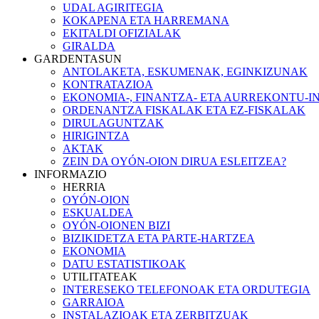
UDAL AGIRITEGIA
KOKAPENA ETA HARREMANA
EKITALDI OFIZIALAK
GIRALDA
GARDENTASUN
ANTOLAKETA, ESKUMENAK, EGINKIZUNAK
KONTRATAZIOA
EKONOMIA-, FINANTZA- ETA AURREKONTU-
ORDENANTZA FISKALAK ETA EZ-FISKALAK
DIRULAGUNTZAK
HIRIGINTZA
AKTAK
ZEIN DA OYÓN-OION DIRUA ESLEITZEA?
INFORMAZIO
HERRIA
OYÓN-OION
ESKUALDEA
OYÓN-OIONEN BIZI
BIZIKIDETZA ETA PARTE-HARTZEA
EKONOMIA
DATU ESTATISTIKOAK
UTILITATEAK
INTERESEKO TELEFONOAK ETA ORDUTEGIA
GARRAIOA
INSTALAZIOAK ETA ZERBITZUAK