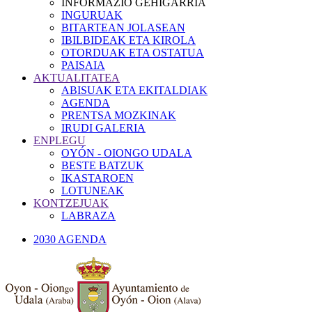
INFORMAZIO GEHIGARRIA
INGURUAK
BITARTEAN JOLASEAN
IBILBIDEAK ETA KIROLA
OTORDUAK ETA OSTATUA
PAISAIA
AKTUALITATEA
ABISUAK ETA EKITALDIAK
AGENDA
PRENTSA MOZKINAK
IRUDI GALERIA
ENPLEGU
OYÓN - OIONGO UDALA
BESTE BATZUK
IKASTAROEN
LOTUNEAK
KONTZEJUAK
LABRAZA
2030 AGENDA