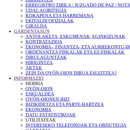
ERREGISTRO ZIBILA / JUZGADO DE PAZ / NOT
UDAL AGIRITEGIA
KOKAPENA ETA HARREMANA
EKITALDI OFIZIALAK
GIRALDA
GARDENTASUN
ANTOLAKETA, ESKUMENAK, EGINKIZUNAK
KONTRATAZIOA
EKONOMIA-, FINANTZA- ETA AURREKONTU-
ORDENANTZA FISKALAK ETA EZ-FISKALAK
DIRULAGUNTZAK
HIRIGINTZA
AKTAK
ZEIN DA OYÓN-OION DIRUA ESLEITZEA?
INFORMAZIO
HERRIA
OYÓN-OION
ESKUALDEA
OYÓN-OIONEN BIZI
BIZIKIDETZA ETA PARTE-HARTZEA
EKONOMIA
DATU ESTATISTIKOAK
UTILITATEAK
INTERESEKO TELEFONOAK ETA ORDUTEGIA