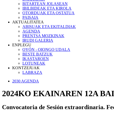
BITARTEAN JOLASEAN
IBILBIDEAK ETA KIROLA
OTORDUAK ETA OSTATUA
PAISAIA
AKTUALITATEA
ABISUAK ETA EKITALDIAK
AGENDA
PRENTSA MOZKINAK
IRUDI GALERIA
ENPLEGU
OYÓN - OIONGO UDALA
BESTE BATZUK
IKASTAROEN
LOTUNEAK
KONTZEJUAK
LABRAZA
2030 AGENDA
2024KO EKAINAREN 12A B
Convocatoria de Sesión extraordinaria. Fe