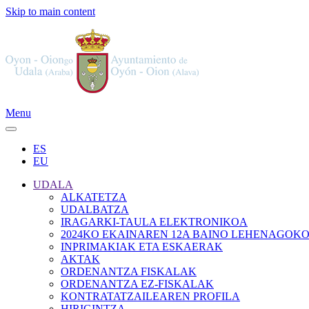
Skip to main content
Menu
ES
EU
UDALA
ALKATETZA
UDALBATZA
IRAGARKI-TAULA ELEKTRONIKOA
2024KO EKAINAREN 12A BAINO LEHENAGOK
INPRIMAKIAK ETA ESKAERAK
AKTAK
ORDENANTZA FISKALAK
ORDENANTZA EZ-FISKALAK
KONTRATATZAILEAREN PROFILA
HIRIGINTZA