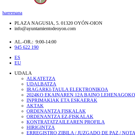
harremana
PLAZA NAGUSIA, 5. 01320 OYÓN-OION
info@ayuntamientodeoyon.com
AL.-OR.: 9:00-14:00
945 622 190
ES
EU
UDALA
ALKATETZA
UDALBATZA
IRAGARKI-TAULA ELEKTRONIKOA
2024KO EKAINAREN 12A BAINO LEHENAGOK
INPRIMAKIAK ETA ESKAERAK
AKTAK
ORDENANTZA FISKALAK
ORDENANTZA EZ-FISKALAK
KONTRATATZAILEAREN PROFILA
HIRIGINTZA
ERREGISTRO ZIBILA / JUZGADO DE PAZ / NOT