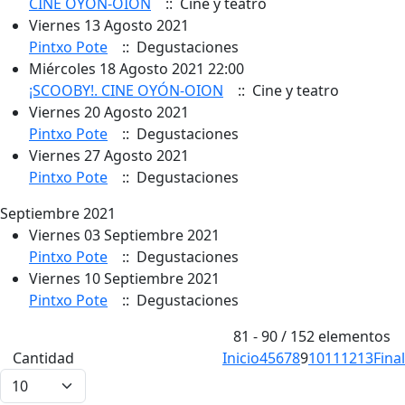
CINE OYÓN-OION
:: Cine y teatro
Viernes 13 Agosto 2021
Pintxo Pote
:: Degustaciones
Miércoles 18 Agosto 2021 22:00
¡SCOOBY!. CINE OYÓN-OION
:: Cine y teatro
Viernes 20 Agosto 2021
Pintxo Pote
:: Degustaciones
Viernes 27 Agosto 2021
Pintxo Pote
:: Degustaciones
Septiembre 2021
Viernes 03 Septiembre 2021
Pintxo Pote
:: Degustaciones
Viernes 10 Septiembre 2021
Pintxo Pote
:: Degustaciones
Pagination List Limit
81 - 90 / 152 elementos
Cantidad
Inicio
4
5
6
7
8
9
10
11
12
13
Final