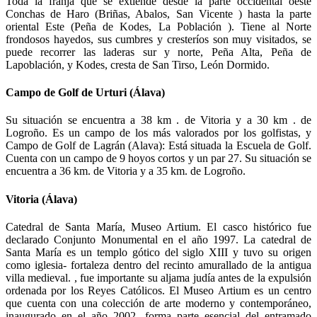
Toda la franja que se extiende desde la parte occidental oeste
Conchas de Haro (Briñas, Abalos, San Vicente ) hasta la parte
oriental Este (Peña de Kodes, La Población ). Tiene al Norte
frondosos hayedos, sus cumbres y cresteríos son muy visitados, se
puede recorrer las laderas sur y norte, Peña Alta, Peña de
Lapoblación, y Kodes, cresta de San Tirso, León Dormido.
Campo de Golf de Urturi (Álava)
Su situación se encuentra a 38 km . de Vitoria y a 30 km . de
Logroño. Es un campo de los más valorados por los golfistas, y
Campo de Golf de Lagrán (Alava): Está situada la Escuela de Golf.
Cuenta con un campo de 9 hoyos cortos y un par 27. Su situación se
encuentra a 36 km. de Vitoria y a 35 km. de Logroño.
Vitoria (Álava)
Catedral de Santa María, Museo Artium. El casco histórico fue
declarado Conjunto Monumental en el año 1997. La catedral de
Santa María es un templo gótico del siglo XIII y tuvo su origen
como iglesia- fortaleza dentro del recinto amurallado de la antigua
villa medieval. , fue importante su aljama judía antes de la expulsión
ordenada por los Reyes Católicos. El Museo Artium es un centro
que cuenta con una colección de arte moderno y contemporáneo,
inaugurado en el año 2002, forma parte esencial del entramado