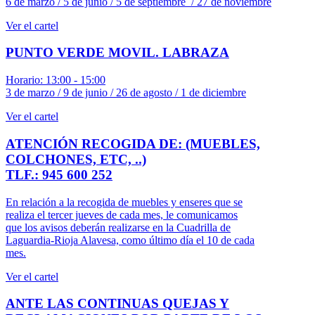
6 de marzo / 5 de junio / 5 de septiembre / 27 de noviembre
Ver el cartel
PUNTO VERDE MOVIL. LABRAZA
Horario: 13:00 - 15:00
3 de marzo / 9 de junio / 26 de agosto / 1 de diciembre
Ver el cartel
ATENCIÓN RECOGIDA DE: (MUEBLES,
COLCHONES, ETC, ..)
TLF.: 945 600 252
En relación a la recogida de muebles y enseres que se
realiza el tercer jueves de cada mes, le comunicamos
que los avisos deberán realizarse en la Cuadrilla de
Laguardia-Rioja Alavesa, como último día el 10 de cada
mes.
Ver el cartel
ANTE LAS CONTINUAS QUEJAS Y