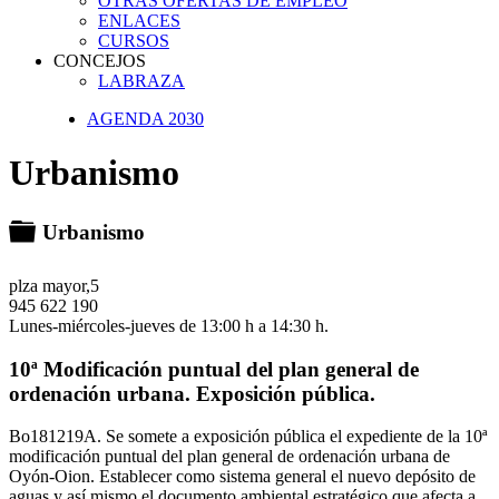
OTRAS OFERTAS DE EMPLEO
ENLACES
CURSOS
CONCEJOS
LABRAZA
AGENDA 2030
Urbanismo
Carpeta
Urbanismo
plza mayor,5
945 622 190
Lunes-miércoles-jueves de 13:00 h a 14:30 h.
10ª Modificación puntual del plan general de
ordenación urbana. Exposición pública.
Bo181219A. Se somete a exposición pública el expediente de la 10ª
modificación puntual del plan general de ordenación urbana de
Oyón-Oion. Establecer como sistema general el nuevo depósito de
aguas y así mismo el documento ambiental estratégico que afecta a