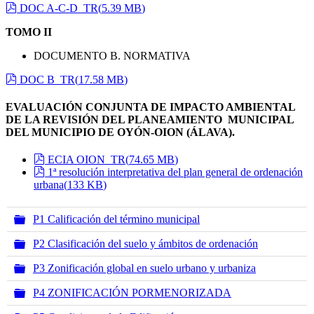
pdf
DOC A-C-D_TR
(
5.39 MB
)
TOMO II
DOCUMENTO B. NORMATIVA
pdf
DOC B_TR
(
17.58 MB
)
EVALUACIÓN CONJUNTA DE IMPACTO AMBIENTAL
DE LA REVISIÓN DEL PLANEAMIENTO MUNICIPAL
DEL MUNICIPIO DE OYÓN-OION (ÁLAVA).
pdf
ECIA OION_TR
(
74.65 MB
)
pdf
1ª resolución interpretativa del plan general de ordenación
urbana
(
133 KB
)
Carpeta
P1 Calificación del término municipal
Carpeta
P2 Clasificación del suelo y ámbitos de ordenación
Carpeta
P3 Zonificación global en suelo urbano y urbaniza
Carpeta
P4 ZONIFICACIÓN PORMENORIZADA