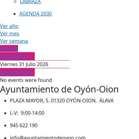
LABRAZA
AGENDA 2030
Ver año
Ver mes
Ver semana
Ver hoy
Día Anterior
Viernes 31 Julio 2026
Siguiente Día
No events were found
Ayuntamiento de Oyón-Oion
PLAZA MAYOR, 5. 01320 OYÓN-OION. ÁLAVA
L-V: 9:00-14:00
945 622 190
info@ayuntamientodeoyon.com